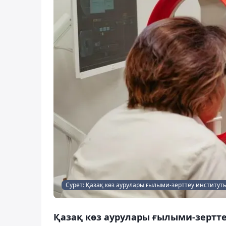
Сурет: Қазақ көз аурулары ғылыми-зерттеу институт
Қазақ көз аурулары ғылыми-зерт