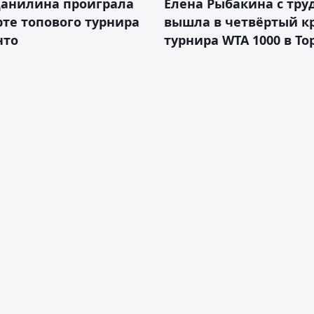
Данилина проиграла
Елена Рыбакина с тру
рте топового турнира
вышла в четвёртый к
нто
турнира WTA 1000 в То