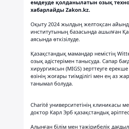
емдеуде қолданылатын озық технол
хабарлайды Zakon.kz.
Оқыту 2024 жылдың желтоқсан айында
институтының базасында ашылған Қа
аясында өткізілуде.
Қазақстандық мамандар немістің Witt
озық әдістерімен танысуда. Сапар ба
хирургиясын (MIGS) зерттеуге ерекше 
өзінің жоғары тиімділігі мен ең аз 
танымал болуда.
Charité университетінің клиникасы м
доктор Карл Эрб қазақстандық әріпте
Алынған білім мен тәжірибелік дағды