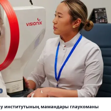
ы
теу институтының мамандары глаукоманы