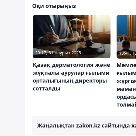
Оқи отырыңыз
20:17, 31 наурыз 2025
13:41, 1
Қазақ дерматология және
Мемле
жұқпалы аурулар ғылыми
ғылым
орталығының директоры
жүргіз
сотталды
маман
ордасы
толма
Жаңалықтан zakon.kz сайтында х