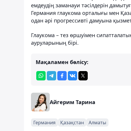
емдеудің заманауи тәсілдерін дамыту
Германия глаукома орталығы мен Қаз
одан әрі прогрессивті дамуына қызмет
Глаукома – тез өршуімен сипатталаты
ауруларының бірі.
Мақаламен бөлісу:
Айгерим Тарина
Германия
Қазақстан
Алматы