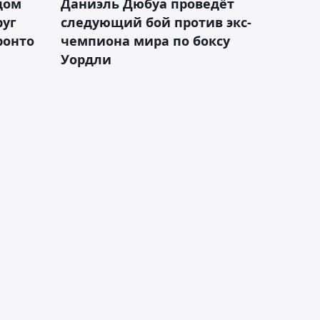
дом
Даниэль Дюбуа проведёт
руг
следующий бой против экс-
ронто
чемпиона мира по боксу
Уордли