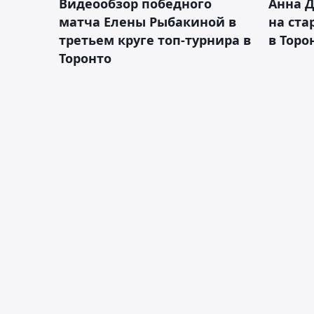
Видеообзор победного
Анна 
матча Елены Рыбакиной в
на ста
третьем круге топ-турнира в
в Торо
Торонто