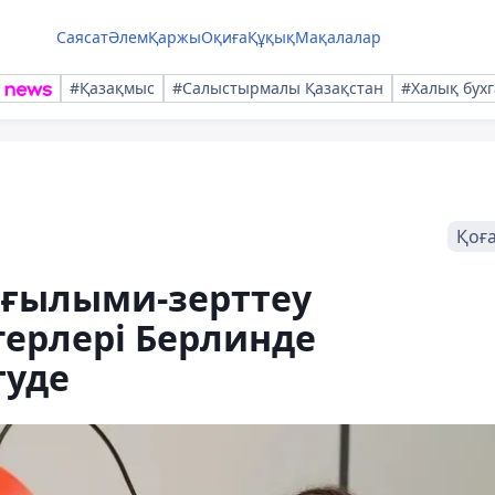
Саясат
Әлем
Қаржы
Оқиға
Құқық
Мақалалар
#Қазақмыс
#Салыстырмалы Қазақстан
#Халық бухг
Қоғ
 ғылыми-зерттеу
герлері Берлинде
туде