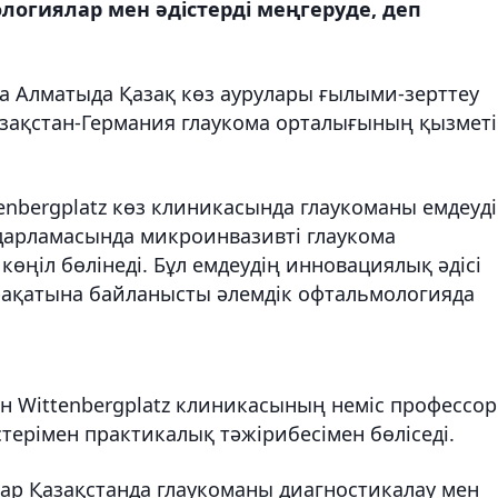
огиялар мен әдістерді меңгеруде, деп
 Алматыда Қазақ көз аурулары ғылыми-зерттеу
зақстан-Германия глаукома орталығының қызметі
enbergplatz көз клиникасында глаукоманы емдеуд
ғдарламасында микроинвазивті глаукома
көңіл бөлінеді. Бұл емдеудің инновациялық әдісі
жарақатына байланысты әлемдік офтальмологияда
ен Wittenbergplatz клиникасының неміс профессор
стерімен практикалық тәжірибесімен бөліседі.
лар Қазақстанда глаукоманы диагностикалау мен