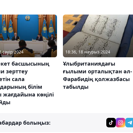
2 сәуір 2024
18:36, 18 наурыз 2024
кет басшысының
Ұлыбританиядағы
и зерттеу
ғылыми орталықтан әл-
етін сала
Фарабидің қолжазбасы
дарының білім
табылды
 жағдайына көңілі
йды
абардар болыңыз: