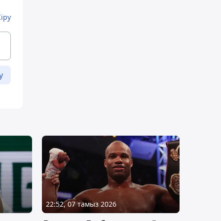
Кіру
у
22:52, 07 тамыз 2026