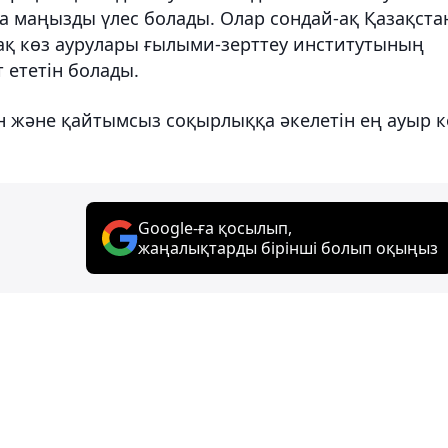
ға маңызды үлес болады. Олар сондай-ақ Қазақста
ақ көз аурулары ғылыми-зерттеу институтының
 ететін болады.
н және қайтымсыз соқырлыққа әкелетін ең ауыр к
Google-ға қосылып,
жаңалықтарды бірінші болып оқыңыз