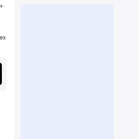
н-
өз