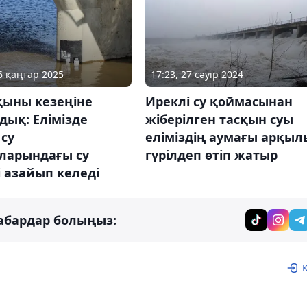
06 қаңтар 2025
17:23, 27 сәуір 2024
қыны кезеңіне
Иреклі су қоймасынан
ық: Елімізде
жіберілген тасқын суы
 су
еліміздің аумағы арқыл
ларындағы су
гүрілдеп өтіп жатыр
 азайып келеді
абардар болыңыз: