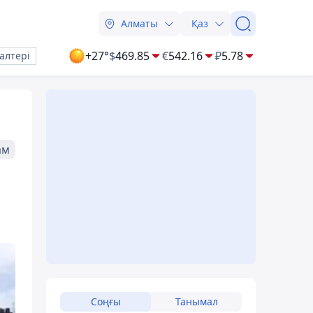
Алматы
Қаз
+27°
$
469.85
€
542.16
₽
5.78
алтері
ам
Соңғы
Танымал