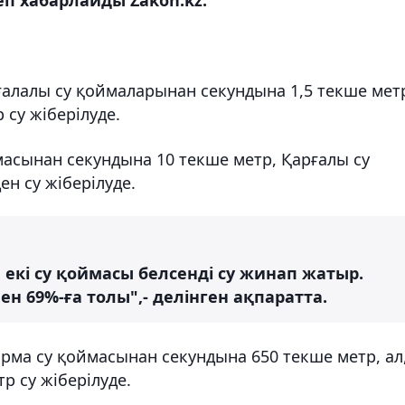
алалы су қоймаларынан секундына 1,5 текше мет
 су жіберілуде.
масынан секундына 10 текше метр, Қарғалы су
н су жіберілуде.
екі су қоймасы белсенді су жинап жатыр.
пен 69%-ға толы",- делінген ақпаратта.
рма су қоймасынан секундына 650 текше метр, ал
р су жіберілуде.