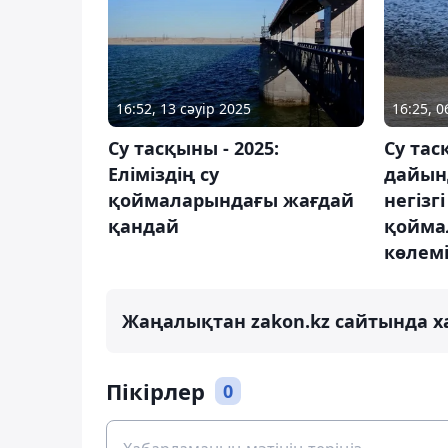
16:52, 13 сәуір 2025
16:25, 
Су тасқыны - 2025:
Су тас
Еліміздің су
дайынд
қоймаларындағы жағдай
негізгі
қандай
қойма
көлемі
Жаңалықтан zakon.kz сайтында х
Пікірлер
0