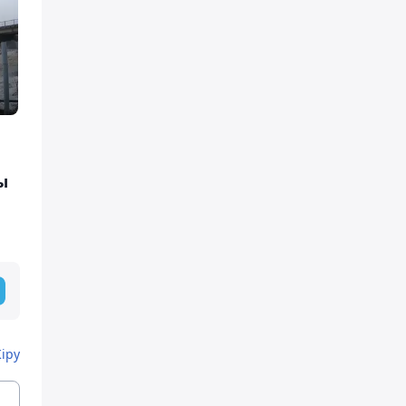
ы
Кіру