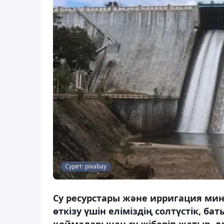
Сурет: pixabay
Су ресурстары және ирригация мини
өткізу үшін еліміздің солтүстік, б
қоймаларынан су жіберіп жатыр, д