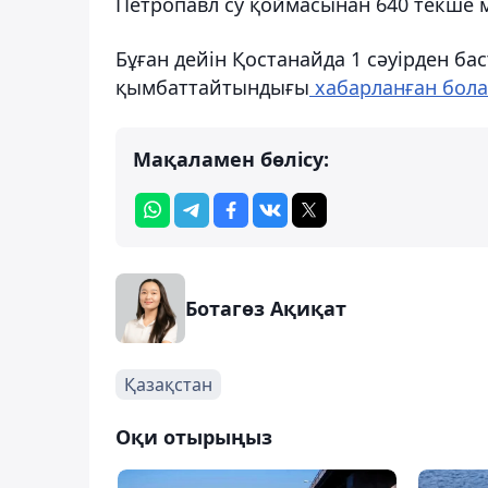
Петропавл су қоймасынан 640 текше м
Бұған дейін Қостанайда 1 сәуірден б
қымбаттайтындығы
хабарланған бола
Мақаламен бөлісу:
Ботагөз Ақиқат
Қазақстан
Оқи отырыңыз