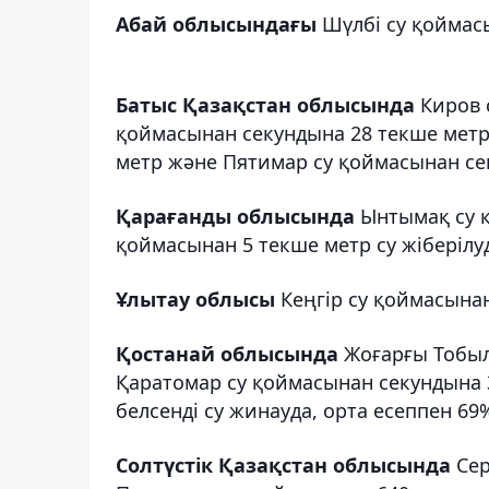
Абай облысындағы
Шүлбі су қоймасы
Батыс Қазақстан облысында
Киров 
қоймасынан секундына 28 текше метр
метр және Пятимар су қоймасынан сек
Қарағанды облысында
Ынтымақ су қ
қоймасынан 5 текше метр су жіберілу
Ұлытау облысы
Кеңгір су қоймасынан
Қостанай облысында
Жоғарғы Тобыл
Қаратомар су қоймасынан секундына 3 
белсенді су жинауда, орта есеппен 69
Солтүстік Қазақстан облысында
Сер