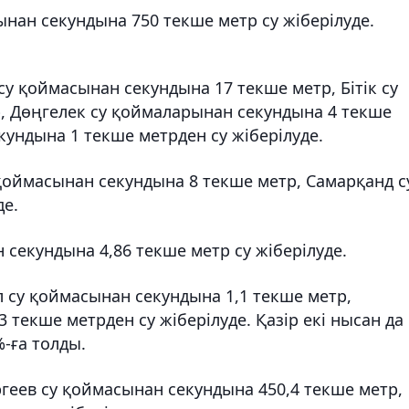
нан секундына 750 текше метр су жіберілуде.
су қоймасынан секундына 17 текше метр, Бітік су
, Дөңгелек су қоймаларынан секундына 4 текше
ундына 1 текше метрден су жіберілуде.
оймасынан секундына 8 текше метр, Самарқанд с
де.
 секундына 4,86 текше метр су жіберілуде.
 су қоймасынан секундына 1,1 текше метр,
текше метрден су жіберілуде. Қазір екі нысан да
%-ға толды.
геев су қоймасынан секундына 450,4 текше метр,