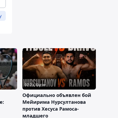
у
07:23, Бүгін
Официально объявлен бой
е:
Мейирима Нурсултанова
против Хесуса Рамоса-
младшего