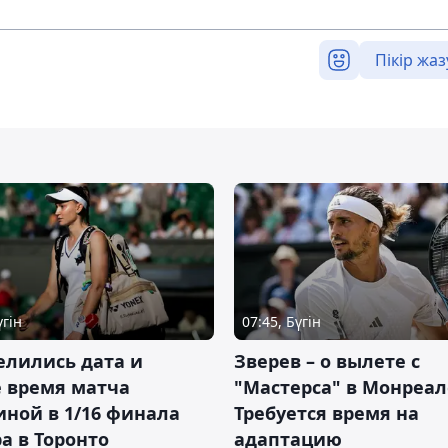
Пікір жаз
үгін
07:45, Бүгін
елились дата и
Зверев – о вылете с
 время матча
"Мастерса" в Монреал
ной в 1/16 финала
Требуется время на
а в Торонто
адаптацию