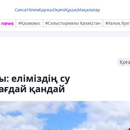
Саясат
Әлем
Қаржы
Оқиға
Құқық
Мақалалар
#Қазақмыс
#Салыстырмалы Қазақстан
#Халық бухг
Қоғ
: еліміздің су
ағдай қандай