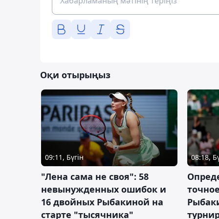
Оқи отырыңыз
09:11, Бүгін
08:18, Б
"Лена сама не своя": 58
Опред
невынужденных ошибок и
точное
16 двойных Рыбакиной на
Рыбаки
старте "тысячника"
турнир