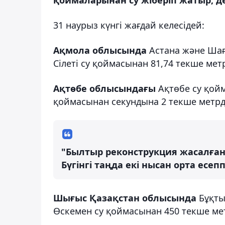
31 наурыз күнгі жағдай келесідей:
Ақмола облысында
Астана және Шағ
Сілеті су қоймасынан 81,74 текше метр
Ақтөбе облысындағы
Ақтөбе су қой
қоймасынан секундына 2 текше метрде
"Былтыр реконструкция жасалған 
Бүгінгі таңда екі нысан орта есеп
Шығыс Қазақстан облысында
Бұқты
Өскемен су қоймасынан 450 текше мет