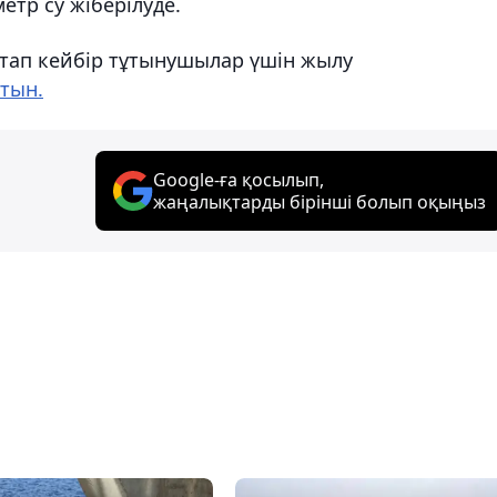
етр су жіберілуде.
астап кейбір тұтынушылар үшін жылу
тын.
Google-ға қосылып,
жаңалықтарды бірінші болып оқыңыз