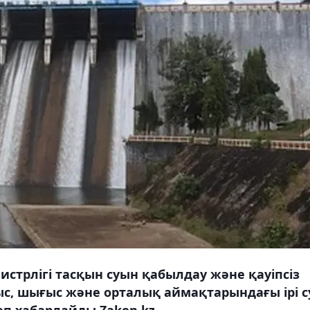
стрлігі тасқын суын қабылдау және қауіпсіз
атыс, шығыс және орталық аймақтарындағы ірі с
еп хабарлайды Zakon.kz.