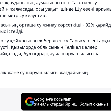
озақ ауданының аумағынан өтті. Тасөткел су
ейін жалғасады, осы уақыт ішінде Шу өзені арқыл
е метр су келуі тиіс.
масының орташа су жинау көрсеткіші - 92% құрайд
с істейді.
р су қоймасынан жіберілген су Сарысу өзені арқ
үсті. Қызылорда облысының Телікөл көлдер
байқалады, бұл өңірдің ауыл шаруашылығына
шілік және су шаруашылығы жағдайының
Google-ға қосылып,
жаңалықтарды бірінші болып оқыңыз