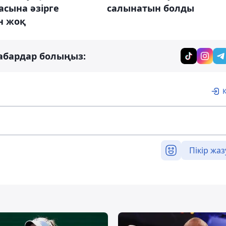
сына әзірге
салынатын болды
н жоқ
абардар болыңыз:
Пікір жаз