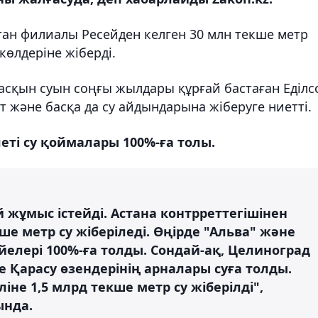
тан филиалы Ресейден келген 30 млн текше метр
өлдеріне жіберді.
асқын суын соңғы жылдары құрғай бастаған Еділс
т және басқа да су айдындарына жіберуге ниетті.
еті су қоймалары 100%-ға толы.
й жұмыс істейді. Астана контрреттегішінен
екше метр су жіберіледі. Өңірде "Альва" және
елері 100%-ға толды. Сондай-ақ, Целиноград
Қарасу өзендерінің арналары суға толды.
не 1,5 млрд текше метр су жіберілді",
ында.