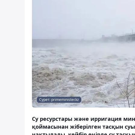
Сурет: primeminister.kz
Су ресурстары және ирригация мин
қоймасынан жіберілген тасқын суы
нақтылады, кейбір өңірде су тасқы