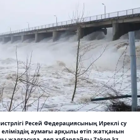
истрлігі Ресей Федерациясының Иреклі су
 еліміздің аумағы арқылы өтіп жатқанын
ны жалғасуда, деп хабарлайды Zakon.kz.