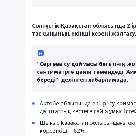
Солтүстік Қазақстан облысында 2 ір
тасқынының екінші кезеңі жалғасу
"Сергеев су қоймасы бөгетінің жо
сантиметрге дейін төмендеді. А
береді", делінген хабарламада.
Ақтөбе облысында екі ірі су қойма
да штаттық кестеге сай жұмыс істей
Шығыс Қазақстан облысындағы екі
көрсеткіші - 82%.