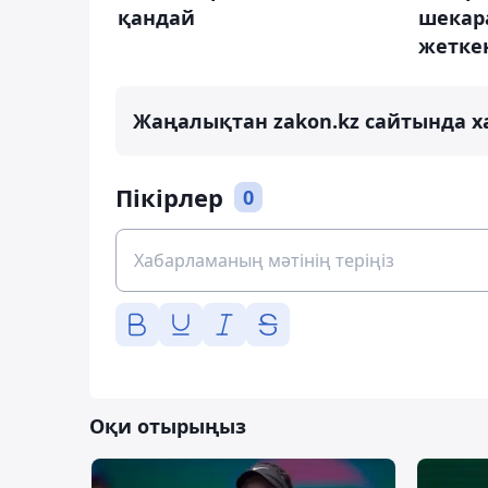
шекара
қандай
жетке
Жаңалықтан zakon.kz сайтында х
Пікірлер
0
Оқи отырыңыз