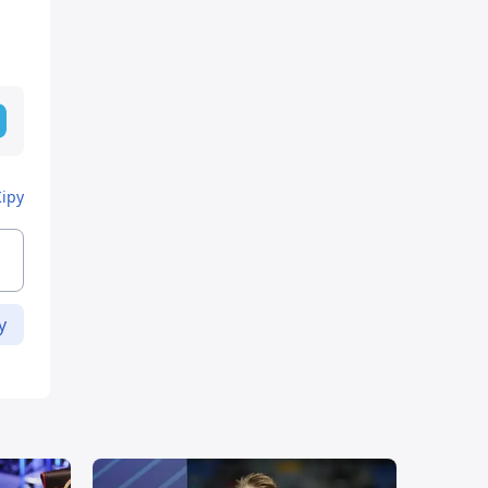
Кіру
у