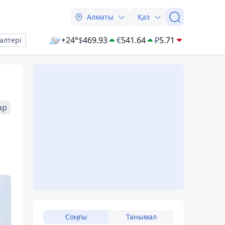
Алматы
Қаз
+24°
$
469.93
€
541.64
₽
5.71
алтері
ар
Соңғы
Танымал