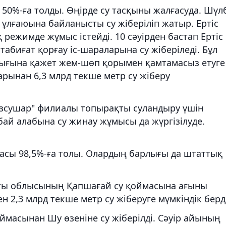
50%-ға толды. Өңірде су тасқыны жалғасуда. Шүл
 ұлғаюына байланысты су жіберіліп жатыр. Ертіс
режимде жұмыс істейді. 10 сәуірден бастап Ертіс
табиғат қорғау іс-шараларына су жіберіледі. Бұл
ғына қажет жем-шөп қорымен қамтамасыз етуге
арынан 6,3 млрд текше метр су жіберу
зсушар" филиалы топырақты суландыру үшін
бай алабына су жинау жұмысы да жүргізілуде.
масы 98,5%-ға толы. Олардың барлығы да штаттық
аты облысының Қапшағай су қоймасына ағыны
 2,3 млрд текше метр су жіберуге мүмкіндік берді
масынан Шу өзеніне су жіберілді. Сәуір айының