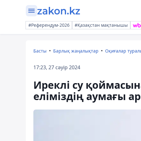
#Референдум-2026
#Қазақстан мақтанышы
Басты
Барлық жаңалықтар
Оқиғалар тура
17:23, 27 сәуір 2024
Иреклі су қоймасын
еліміздің аумағы а