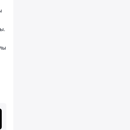
ы
ы.
ылы