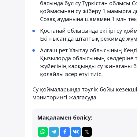
басында бұл су Түркістан облысы С
қоймасынан су жіберу 1 мамырға д
Созақ ауданына шамамен 1 млн текш
Қостанай облысында екі ірі су қой
Екі нысан да штаттық режимде жұмы
Алғаш рет Ұлытау облысының Кеңгі
Қызылорда облысының көлдеріне т
жүйесінің қарқынды су жинағаны 
қолайлы әсер етуі тиіс.
Су қоймаларында тәулік бойы кезек
мониторингі жалғасуда.
Мақаламен бөлісу: