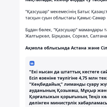
"Қазсушар" мекемесінің Батыс Қазақс
тасқын суын облыстағы Қамыс-Самар к
Бұдан бөлек, "Қазсушар" мамандары т
Жалтыркөл, Бірқазан, Соркөл, Салтана
Ақмола облысында Астана және Сіл
"Екі нысан да штаттық кестеге са
Есіл өзеніне тәулігіне 4,75 млн т
"Кеңбидайық" лиманды суару жүй
ауданының Қозыкөш, Мұқыр және 
Қорғалыжын қорығының Теңіз көлі
делінген министрлік хабарламас