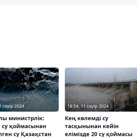
2 сәуір 2024
18:54, 11 сәуір 2024
лы министрлік:
Кең көлемді су
і су қоймасынан
тасқынынан кейін
лген су Қазақстан
елімізде 20 су қоймасы