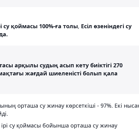
і су қоймасы 100%-ға толы
,
Есіл өзеніндегі су
да.
тасы арқылы судың асып кету биіктігі 270
ймақтағы жағдай шиеленісті болып қала
сының орташа су жинау көрсеткіші - 97%. Екі ныса
ді.
 ірі су қоймасы бойынша орташа су жинау