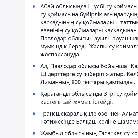
Абай облысында Шүлбі су қоймасы 
су қоймасына бүйірлік ағындардың
каскадының су қоймалары штаттық 
өзенінің су қоймалары каскадынан 
Павлодар облысын ауылшаруашылы
мүмкіндік береді. Жалпы су қоймал
жоспарлануда.
Ал, Павлодар облысы бойынша "Қа
Шідерттерге су жіберіп жатыр. Көл
Лиманның 800 гектары қамтылды.
Қарағанды облысында 3 ірі су қой
кестеге сай жұмыс істейді.
Трансшекаралық Іле өзеннен Алм
нәтижесінде Балқаш көліне шамамен
Жамбыл облысының Тасөткел су қой