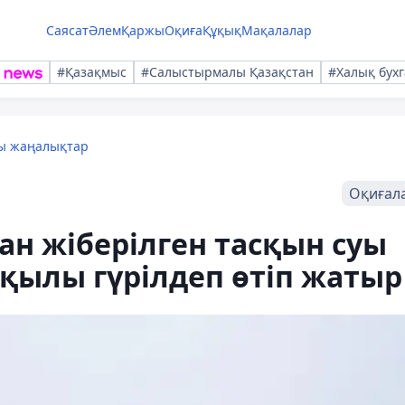
Саясат
Әлем
Қаржы
Оқиға
Құқық
Мақалалар
#Қазақмыс
#Салыстырмалы Қазақстан
#Халық бухг
лы жаңалықтар
Оқиғал
ан жіберілген тасқын суы
рқылы гүрілдеп өтіп жатыр