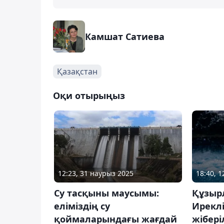
Камшат Сатиева
Қазақстан
Оқи отырыңыз
18:40, 1
12:23, 31 наурыз 2025
Құзыр
Су тасқыны маусымы:
Ирекл
еліміздің су
жібері
қоймаларындағы жағдай