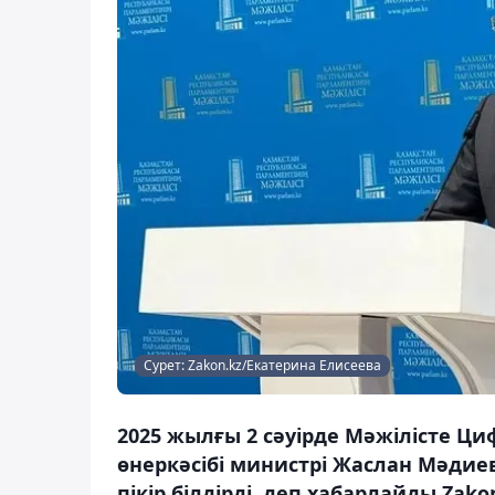
Сурет: Zakon.kz/Екатерина Елисеева
2025 жылғы 2 сәуірде Мәжілісте Ц
өнеркәсібі министрі Жаслан Мәдие
пікір білдірді, деп хабарлайды Zakon