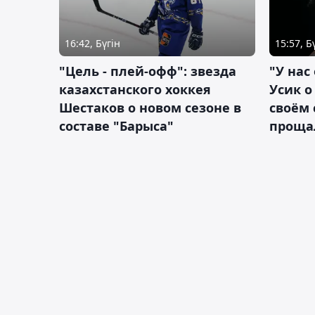
16:42, Бүгін
15:57, Б
"Цель - плей-офф": звезда
"У нас
казахстанского хоккея
Усик 
Шестаков о новом сезоне в
своём 
составе "Барыса"
проща