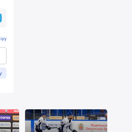
Кіру
у