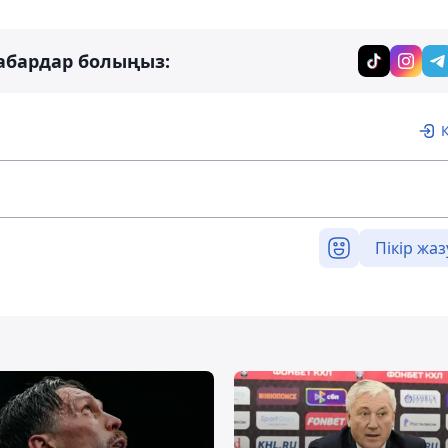
абардар болыңыз:
Пікір жаз