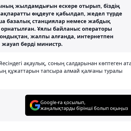
сының жылдамдығын ескере отырып, біздің
 ақпаратты өңдеуге қабылдап, жедел түрде
ша базалық станциялар немесе жабдық
 орнатылған. Ұялы байланыс операторы
ондықтан, жалпы алғанда, интернетпен
 жауап берді министр.
есіндегі ақаулық, соның салдарынан көптеген ата
ның құжаттарын тапсыра алмай қалғаны туралы
Google-ға қосылып,
жаңалықтарды бірінші болып оқыңыз