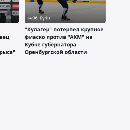
14:36, Бүгін
"Кулагер" потерпел крупное
вец
фиаско против "АКМ" на
Кубке губернатора
арыса"
Оренбургской области