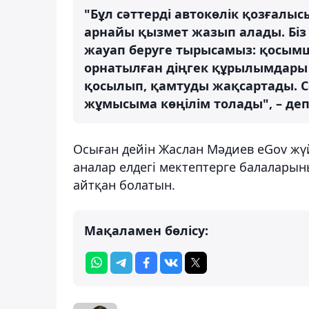
"Бұл сәттерді автокөлік қозғалы
арнайы қызмет жазып алады. Біз
жауап беруге тырысамыз: қосым
орнатылған діңгек құрылымдары
қосылып, қамтуды жақсартады. С
жұмысыма көңілім толады", – деп
Осыған дейін Жаслан Мәдиев eGov жүй
аналар елдегі мектептерге балалары
айтқан болатын.
Мақаламен бөлісу: