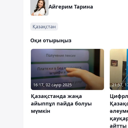
Айгерим Тарина
Қазақстан
Оқи отырыңыз
16:17, 02 сәуір 2025
21:57, 1
Қазақстанда жаңа
Цифрл
айыппұл пайда болуы
Қазақ
мүмкін
әлеуме
қауқа
айтты