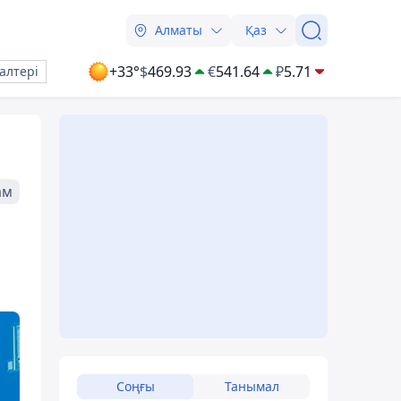
Алматы
Қаз
+33°
$
469.93
€
541.64
₽
5.71
алтері
ам
Соңғы
Танымал