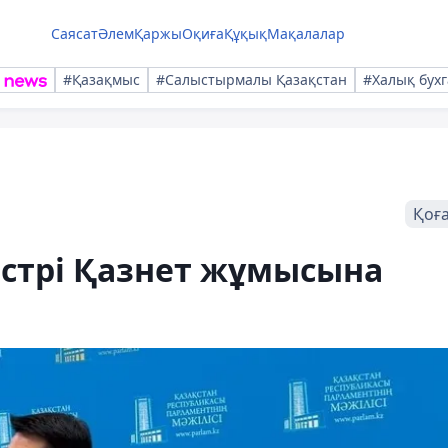
Саясат
Әлем
Қаржы
Оқиға
Құқық
Мақалалар
#Қазақмыс
#Салыстырмалы Қазақстан
#Халық бухг
Қоғ
стрі Қазнет жұмысына