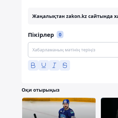
Жаңалықтан zakon.kz сайтында х
Пікірлер
0
Оқи отырыңыз