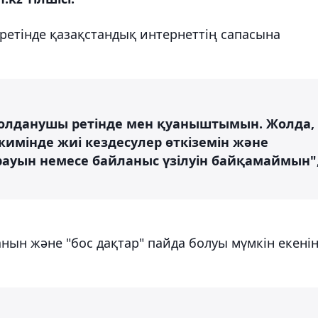
етінде қазақстандық интернеттің сапасына
Қолданушы ретінде мен қуаныштымын. Жолда,
жимінде жиі кездесулер өткіземін және
ауын немесе байланыс үзілуін байқамаймын"
анын және "бос дақтар" пайда болуы мүмкін екені