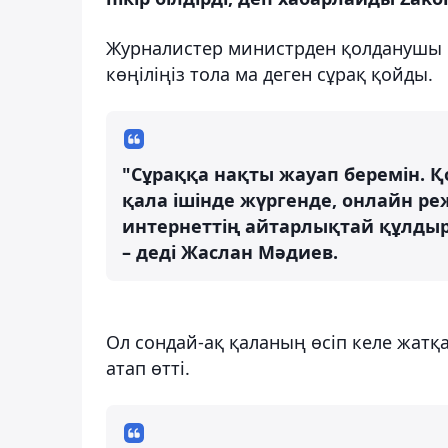
Журналистер министрден қолданушы р
көңіліңіз тола ма деген сұрақ қойды.
"Сұраққа нақты жауап беремін. 
қала ішінде жүргенде, онлайн ре
интернеттің айтарлықтай құлдыр
– деді Жаслан Мәдиев.
Ол сондай-ақ қаланың өсіп келе жатқ
атап өтті.