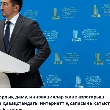
ифрлық даму, инновациялар және аэроғарыш
в Қазақстандағы интернеттің сапасына қатыс
.kz тілшісі.