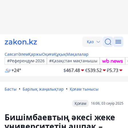
Қаз
Саясат
Әлем
Қаржы
Оқиға
Құқық
Мақалалар
#Референдум-2026
#Қазақстан мақтанышы
+24°
$
467.48
€
539.52
₽
5.73
Басты
Барлық жаңалықтар
Қоғам тынысы
Қоғам
16:06, 03 сәуір 2025
Бишімбаевтың әкесі жеке
университетін ашпақ –