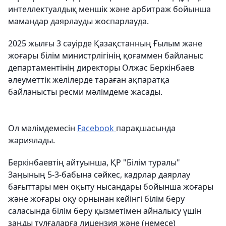
интеллектуалдық меншік және арбитраж бойынша
мамандар даярлауды жоспарлауда.
2025 жылғы 3 сәуірде Қазақстанның Ғылым және
жоғары білім министрлігінің қоғаммен байланыс
департаментінің директоры Олжас Беркінбаев
әлеуметтік желілерде тараған ақпаратқа
байланысты ресми мәлімдеме жасады.
Ол мәлімдемесін
Facebook
парақшасында
жариялады.
Беркінбаевтің айтуынша, ҚР "Білім туралы"
Заңының 5-3-бабына сәйкес, кадрлар даярлау
бағыттары мен оқыту нысандары бойынша жоғары
және жоғары оқу орнынан кейінгі білім беру
саласында білім беру қызметімен айналысу үшін
заңды тұлғаларға лицензия және (немесе)