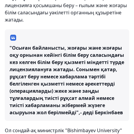
лицензияға қосымшаны беру – ғылым және жоғары
білім саласындағы уәкілетті органның құзыретіне
жатады.
"Осыған байланысты, жоғары және жоғары
оқу орнынан кейінгі білім беру саласындағы
кез келген білім беру қызметі міндетті түрде
лицензиялануға жатады. Сонымен қатар,
рұқсат беру немесе хабарлама тәртібі
белгіленген қызметті немесе әрекеттерді
(операцияларды) жеке және заңды
тұлғалардың тиісті рұқсат алмай немесе
тиісті хабарламаны жібермей жүзеге
асыруына жол берілмейді",- деді Беркінбаев
Ол сондай-ақ министрлік "Bishimbayev University"