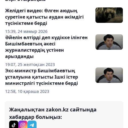
Желідегі видео: Өлген аюдың
суретіне қатысты аудан әкімдігі
түсініктеме берді
15:39, 24 мамыр 2026
Әйелін өлтірді деп күдікке ілінген
Бишімбаевтың әкесі
журналистердің үстінен
арызданды
19:07, 25 желтоқсан 2023
Экс-министр Бишімбаевтың
ұсталуына қатысты Ішкі істер
министрлігі түсініктеме берді
12:58, 10 қараша 2023
Жаңалықтан zakon.kz сайтында
хабардар болыңыз: