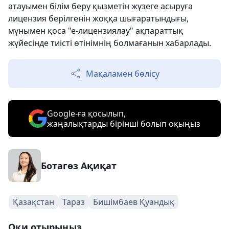
атауымен білім беру қызметін жүзеге асыруға
лицензия берілгенін жоққа шығаратындығы,
мұнымен қоса "е-лицензиялау" ақпараттық
жүйесінде тиісті өтінімнің болмағанын хабарлады.
Мақаламен бөлісу
Google-ға қосылып,
жаңалықтарды бірінші болып оқыңыз
Ботагөз Ақиқат
Қазақстан
Тараз
Бишімбаев Қуандық
Оқи отырыңыз