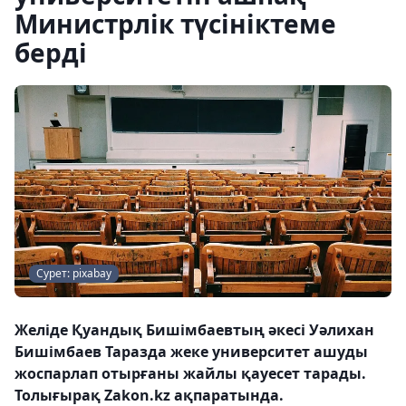
Министрлік түсініктеме
берді
Сурет: pixabay
Желіде Қуандық Бишімбаевтың әкесі Уәлихан
Бишімбаев Таразда жеке университет ашуды
жоспарлап отырғаны жайлы қауесет тарады.
Толығырақ Zakon.kz ақпаратында.