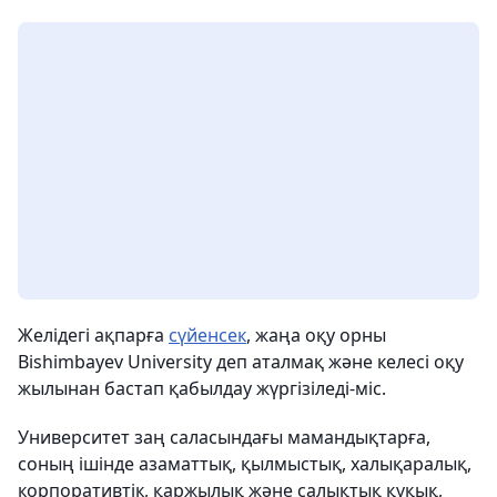
Желідегі ақпарға
сүйенсек
, жаңа оқу орны
Bishimbayev University деп аталмақ және келесі оқу
жылынан бастап қабылдау жүргізіледі-міс.
Университет заң саласындағы мамандықтарға,
соның ішінде азаматтық, қылмыстық, халықаралық,
корпоративтік, қаржылық және салықтық құқық,