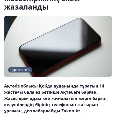
жазаланды
Сурет: pexels
Ақтөбе облысы Қобда ауданында тұратын 14
жастағы бала өз бетінше Ақтөбеге барған.
Жасөспірім адам көп жиналатын жерге барып,
келушілердің бірінің телефонын жасырын
ұрлаған, деп хабарлайды Zakon.kz.