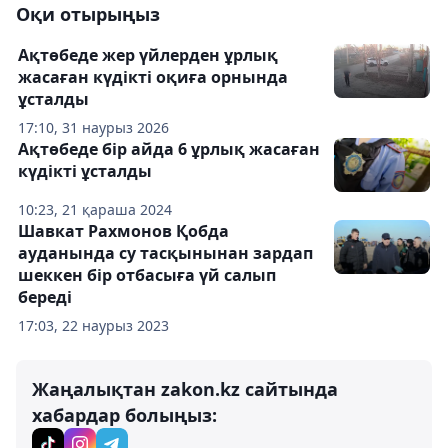
Оқи отырыңыз
Ақтөбеде жер үйлерден ұрлық
жасаған күдікті оқиға орнында
ұсталды
17:10, 31 наурыз 2026
Ақтөбеде бір айда 6 ұрлық жасаған
күдікті ұсталды
10:23, 21 қараша 2024
Шавкат Рахмонов Қобда
ауданында су тасқынынан зардап
шеккен бір отбасыға үй салып
береді
17:03, 22 наурыз 2023
Жаңалықтан zakon.kz сайтында
хабардар болыңыз: