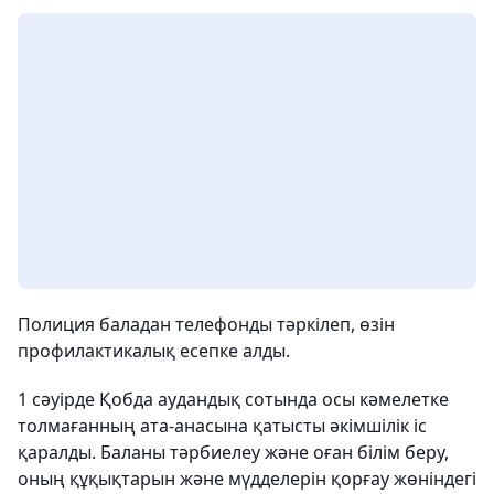
Полиция баладан телефонды тәркілеп, өзін
профилактикалық есепке алды.
1 сәуірде Қобда аудандық сотында осы кәмелетке
толмағанның ата-анасына қатысты әкімшілік іс
қаралды. Баланы тәрбиелеу және оған білім беру,
оның құқықтарын және мүдделерін қорғау жөніндегі