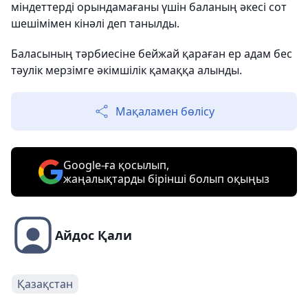
міндеттерді орындамағаны үшін баланың әкесі сот
шешімімен кінәлі деп танылды.
Баласының тәрбиесіне бейжай қараған ер адам бес
тәулік мерзімге әкімшілік қамаққа алынды.
Мақаламен бөлісу
Google-ға қосылып,
жаңалықтарды бірінші болып оқыңыз
Айдос Қали
Қазақстан