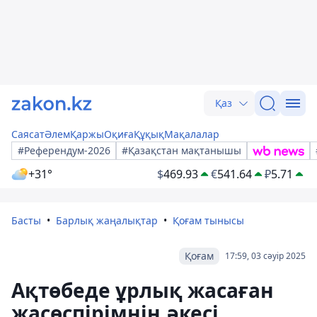
Қаз
Саясат
Әлем
Қаржы
Оқиға
Құқық
Мақалалар
#Референдум-2026
#Қазақстан мақтанышы
+31°
$
469.93
€
541.64
₽
5.71
Басты
Барлық жаңалықтар
Қоғам тынысы
Қоғам
17:59, 03 сәуір 2025
Ақтөбеде ұрлық жасаған
жасөспірімнің әкесі