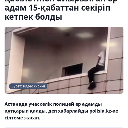
адам 15-қабаттан секіріп
кетпек болды
Сурет: видео скрині
Астанада учаскелік полицей ер адамды
құтқарып қалды, деп хабарлайды polisia.kz-ке
сілтеме жасап.