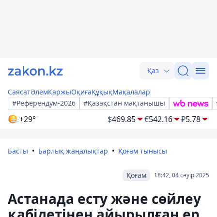
Қаз
Саясат
Әлем
Қаржы
Оқиға
Құқық
Мақалалар
#Референдум-2026
#Қазақстан мақтанышы
+29°
$
469.85
€
542.16
₽
5.78
Басты
Барлық жаңалықтар
Қоғам тынысы
Қоғам
18:42, 04 сәуір 2025
Астанада есту және сөйлеу
қабілетінен айырылған ер