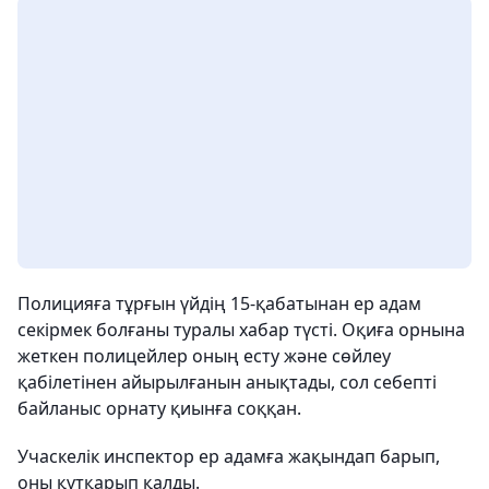
Полицияға тұрғын үйдің 15-қабатынан ер адам
секірмек болғаны туралы хабар түсті. Оқиға орнына
жеткен полицейлер оның есту және сөйлеу
қабілетінен айырылғанын анықтады, сол себепті
байланыс орнату қиынға соққан.
Учаскелік инспектор ер адамға жақындап барып,
оны құтқарып қалды.