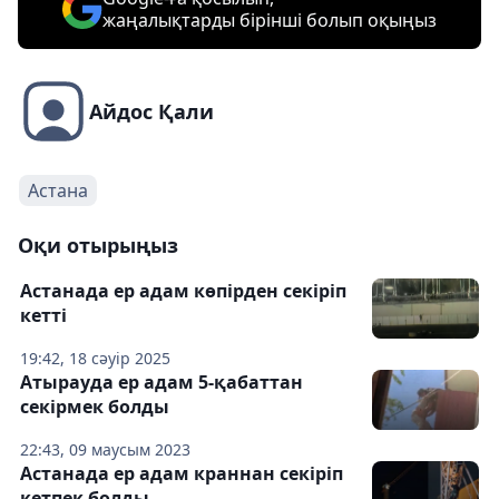
жаңалықтарды бірінші болып оқыңыз
Айдос Қали
Астана
Оқи отырыңыз
Астанада ер адам көпірден секіріп
кетті
19:42, 18 сәуір 2025
Атырауда ер адам 5-қабаттан
секірмек болды
22:43, 09 маусым 2023
Астанада ер адам краннан секіріп
кетпек болды