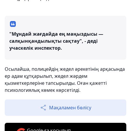
"Мұндай жағдайда ең маңыздысы —
салқынқандылықты сақтау", - деді
учаскелік инспектор.
Осылайша, полицейдің жедел әрекетінің арқасында
ер адам құтқарылып, жедел жәрдем
қызметкерлеріне тапсырылды. Оған қажетті
психологиялық көмек көрсетілді.
Мақаламен бөлісу
Google-ға қосылып,