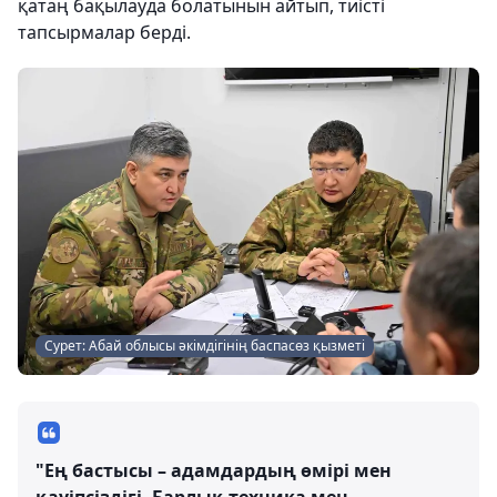
қатаң бақылауда болатынын айтып, тиісті
тапсырмалар берді.
Сурет: Абай облысы әкімдігінің баспасөз қызметі
"Ең бастысы – адамдардың өмірі мен