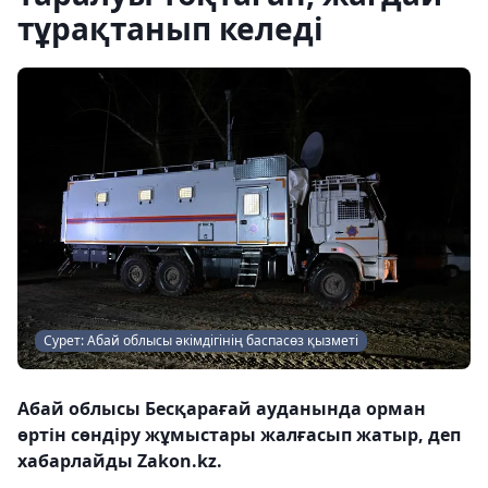
тұрақтанып келеді
Сурет: Абай облысы әкімдігінің баспасөз қызметі
Абай облысы Бесқарағай ауданында орман
өртін сөндіру жұмыстары жалғасып жатыр, деп
хабарлайды Zakon.kz.