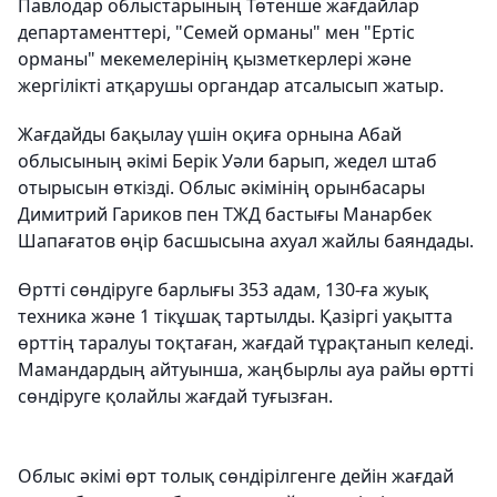
Павлодар облыстарының Төтенше жағдайлар
департаменттері, "Семей орманы" мен "Ертіс
орманы" мекемелерінің қызметкерлері және
жергілікті атқарушы органдар атсалысып жатыр.
Жағдайды бақылау үшін оқиға орнына Абай
облысының әкімі Берік Уәли барып, жедел штаб
отырысын өткізді. Облыс әкімінің орынбасары
Димитрий Гариков пен ТЖД бастығы Манарбек
Шапағатов өңір басшысына ахуал жайлы баяндады.
Өртті сөндіруге барлығы 353 адам, 130-ға жуық
техника және 1 тікұшақ тартылды. Қазіргі уақытта
өрттің таралуы тоқтаған, жағдай тұрақтанып келеді.
Мамандардың айтуынша, жаңбырлы ауа райы өртті
сөндіруге қолайлы жағдай туғызған.
Облыс әкімі өрт толық сөндірілгенге дейін жағдай