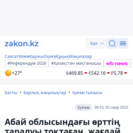
Қаз
Саясат
Әлем
Қаржы
Оқиға
Құқық
Мақалалар
#Референдум-2026
#Қазақстан мақтанышы
+27°
$
469.85
€
542.16
₽
5.78
Басты
Барлық жаңалықтар
Қоғам тынысы
Қоғам
09:10, 05 сәуір 2025
Абай облысындағы өрттің
таралуы тоқтаған, жағдай