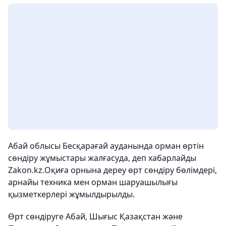
Абай облысы Бесқарағай ауданында орман өртін
сөндіру жұмыстары жалғасуда, деп хабарлайды
Zakon.kz.Оқиға орнына дереу өрт сөндіру бөлімдері,
арнайы техника мен орман шаруашылығы
қызметкерлері жұмылдырылды.
Өрт сөндіруге Абай, Шығыс Қазақстан және