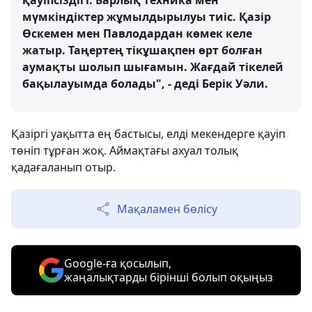
қауіпсіздігі. Барлық техника мен
мүмкіндіктер жұмылдырылуы тиіс. Қазір
Өскемен мен Павлодардан көмек келе
жатыр. Таңертең тікұшақпен өрт болған
аумақты шолып шығамын. Жағдай тікелей
бақылауымда болады", - деді Берік Уәли.
Қазіргі уақытта ең бастысы, елді мекендерге қауіп
төніп тұрған жоқ. Аймақтағы ахуал толық
қадағаланып отыр.
Мақаламен бөлісу
Google-ға қосылып,
жаңалықтарды бірінші болып оқыңыз