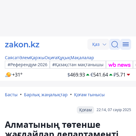
Қаз
Саясат
Әлем
Қаржы
Оқиға
Құқық
Мақалалар
#Референдум-2026
#Қазақстан мақтанышы
+31°
$
469.93
€
541.64
₽
5.71
Басты
Барлық жаңалықтар
Қоғам тынысы
Қоғам
22:14, 07 сәуір 2025
Алматының төтенше
жағдайлар департаменті