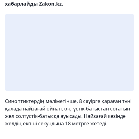
хабарлайды Zakon.kz.
Синоптиктердің мәліметінше, 8 сәуірге қараған түні
қалада найзағай ойнап, оңтүстік-батыстан соғатын
жел солтүстік-батысқа ауысады. Найзағай кезінде
желдің екпіні секундына 18 метрге жетеді.