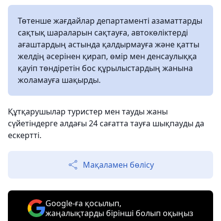
Төтенше жағдайлар департаменті азаматтарды
сақтық шараларын сақтауға, автокөліктерді
ағаштардың астында қалдырмауға және қатты
желдің әсерінен қирап, өмір мен денсаулыққа
қауіп төндіретін бос құрылыстардың жанына
жоламауға шақырды.
Құтқарушылар туристер мен тауды жаны
сүйетіндерге алдағы 24 сағатта тауға шықпауды да
ескертті.
Мақаламен бөлісу
Google-ға қосылып,
жаңалықтарды бірінші болып оқыңыз