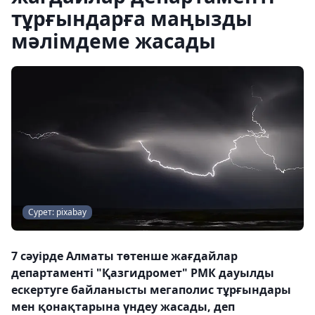
тұрғындарға маңызды
мәлімдеме жасады
Сурет: pixabay
7 сәуірде Алматы төтенше жағдайлар
департаменті "Қазгидромет" РМК дауылды
ескертуге байланысты мегаполис тұрғындары
мен қонақтарына үндеу жасады, деп