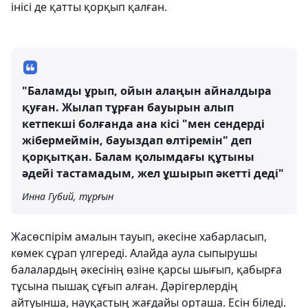
інісі де қатты қорқып қалған.
"Баламды ұрып, ойын алаңын айналдыра
қуған. Жылап тұрған бауырын алып
кетпекші болғанда ана кісі "мен сендерді
жібермеймін, бауыздап өлтіремін" деп
қорқытқан. Балам қолымдағы құтыны
әдейі тастамадым, жел ұшырып әкетті деді"
Инна Губий, тұрғын
Жасөспірім амалын тауып, әкесіне хабарласып,
көмек сұрап үлгереді. Алайда аула сыпырушы
балалардың әкесінің өзіне қарсы шығып, қабырға
тұсына пышақ сұғып алған. Дәрігерлердің
айтуынша, науқастың жағдайы орташа. Есін біледі.