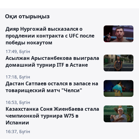
Оқи отырыңыз
Дияр Нургожай высказался о
продлении контракта с UFC после
победы нокаутом
17:49, Бүгін
Асылжан Арыстанбекова выиграла
домашний турнир ITF в Астане
17:18, Бүгін
Дастан Сатпаев остался в запасе на
товарищеский матч "Челси"
16:53, Бүгін
Казахстанка Соня Жиенбаева стала
чемпионкой турнира W75 в
Испании
16:37, Бүгін