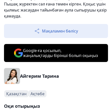
Пышақ жүректен сәл ғана төмен кірген. Қоқыс үшін
қылмыс жасаудан тайынбаған аула сыпырушы қазір
қамауда.
Мақаламен бөлісу
Google-ға қосылып,
жаңалықтарды бірінші болып оқыңыз
Айгерим Тарина
Қазақстан
Ақтөбе
Оқи отырыңыз