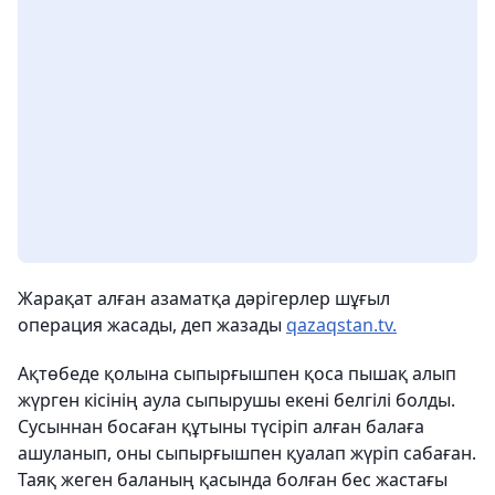
Жарақат алған азаматқа дәрігерлер шұғыл
операция жасады, деп жазады
qazaqstan.tv.
Ақтөбеде қолына сыпырғышпен қоса пышақ алып
жүрген кісінің аула сыпырушы екені белгілі болды.
Сусыннан босаған құтыны түсіріп алған балаға
ашуланып, оны сыпырғышпен қуалап жүріп сабаған.
Таяқ жеген баланың қасында болған бес жастағы