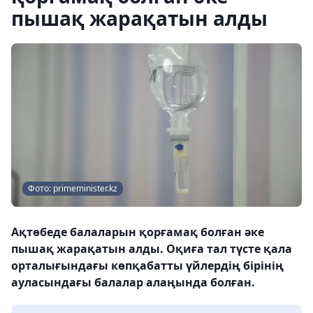
пышақ жарақатын алды
Фото: primeminister.kz
Ақтөбеде балаларын қорғамақ болған әке
пышақ жарақатын алды. Оқиға тал түсте қала
орталығындағы көпқабатты үйлердің бірінің
ауласындағы балалар алаңында болған.