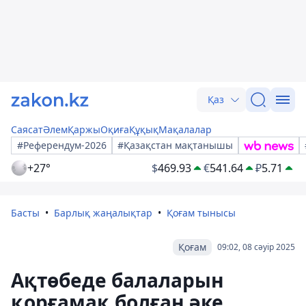
Қаз
Саясат
Әлем
Қаржы
Оқиға
Құқық
Мақалалар
#Референдум-2026
#Қазақстан мақтанышы
+27°
$
469.93
€
541.64
₽
5.71
Басты
Барлық жаңалықтар
Қоғам тынысы
Қоғам
09:02, 08 сәуір 2025
Ақтөбеде балаларын
қорғамақ болған әке