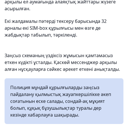
арқылы ел аумағында алаяқтық жайттары жүзеге
асырылған.
Екі жалдамалы пәтерді тексеру барысында 32
арналы екі SIM-box құрылғысы мен өзге де
жабдықтар табылып, тәркіленді.
Заңсыз схеманың үздіксіз жұмысын қамтамасыз
еткен күдікті ұсталды. Қаскөй мессенджер арқылы
алған нұсқауларға сәйкес әрекет еткені анықталды.
Полиция мұндай құрылғыларды заңсыз
пайдалану қылмыстық жауапкершілікке әкеп
соғатынын еске салады, сондай-ақ мұқият
болып, құқық бұзушылықтар туралы дер
кезінде хабарлауға шақырады.