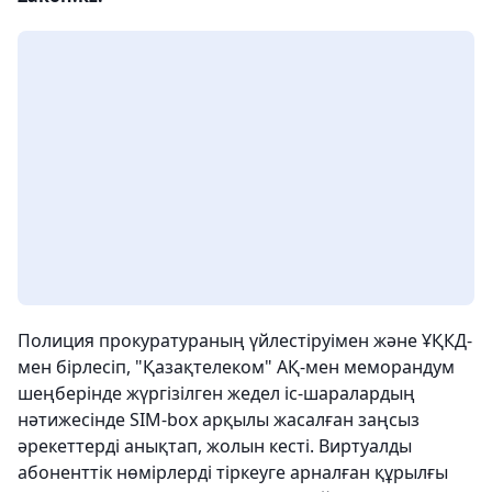
Полиция прокуратураның үйлестіруімен және ҰҚКД-
мен бірлесіп, "Қазақтелеком" АҚ-мен меморандум
шеңберінде жүргізілген жедел іс-шаралардың
нәтижесінде SIM-box арқылы жасалған заңсыз
әрекеттерді анықтап, жолын кесті. Виртуалды
абоненттік нөмірлерді тіркеуге арналған құрылғы