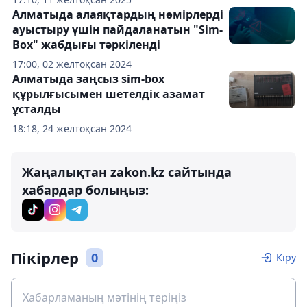
Алматыда алаяқтардың нөмірлерді
ауыстыру үшін пайдаланатын "Sim-
Box" жабдығы тәркіленді
17:00, 02 желтоқсан 2024
Алматыда заңсыз sim-box
құрылғысымен шетелдік азамат
ұсталды
18:18, 24 желтоқсан 2024
Жаңалықтан zakon.kz сайтында
хабардар болыңыз:
Пікірлер
0
Кіру