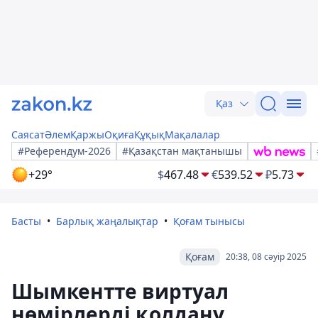
Қаз
Саясат
Әлем
Қаржы
Оқиға
Құқық
Мақалалар
#Референдум-2026
#Қазақстан мақтанышы
+29°
$
467.48
€
539.52
₽
5.73
Басты
Барлық жаңалықтар
Қоғам тынысы
Қоғам
20:38, 08 сәуір 2025
Шымкентте виртуал
нөмірлерді қолдану