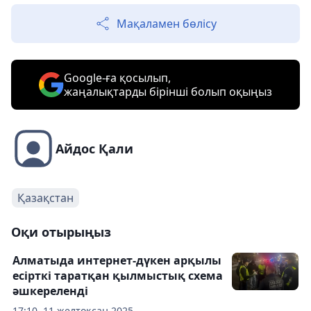
Мақаламен бөлісу
Google-ға қосылып,
жаңалықтарды бірінші болып оқыңыз
Айдос Қали
Қазақстан
Оқи отырыңыз
Алматыда интернет-дүкен арқылы
есірткі таратқан қылмыстық схема
әшкереленді
17:10, 11 желтоқсан 2025