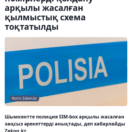
арқылы жасалған
қылмыстық схема
тоқтатылды
Фото: Zakon.kz
Шымкентте полиция SIM-box арқылы жасалған
заңсыз әрекеттерді анықтады, деп хабарлайды
Zakon.kz.