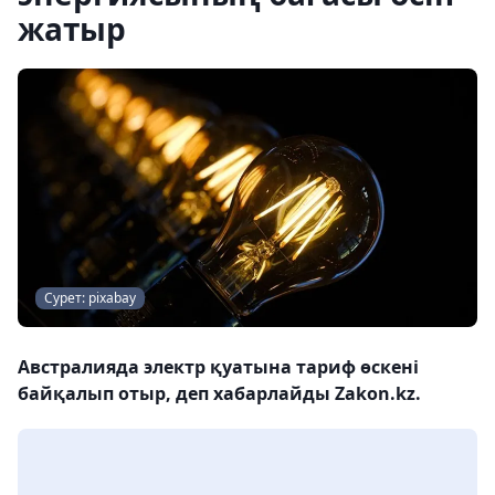
жатыр
Сурет: pixabay
Австралияда электр қуатына тариф өскені
байқалып отыр, деп хабарлайды Zakon.kz.