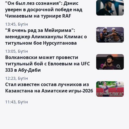
"Он был лез сознания": Дэнис
уверен в досрочной победе над
Чимаевым на турнире RAF
13:45, Бүгін
"Я очень рад за Мейирима":
менеджер Алимханулы Климас о
титульном бое Нурсултанова
13:05, Бүгін
Волкановски может провести
титульный бой с Евлоевым на UFC
333 в Абу-Даби
12:23, Бүгін
Стал известен состав лучников из
Казахстана на Азиатские игры-2026
11:43, Бүгін