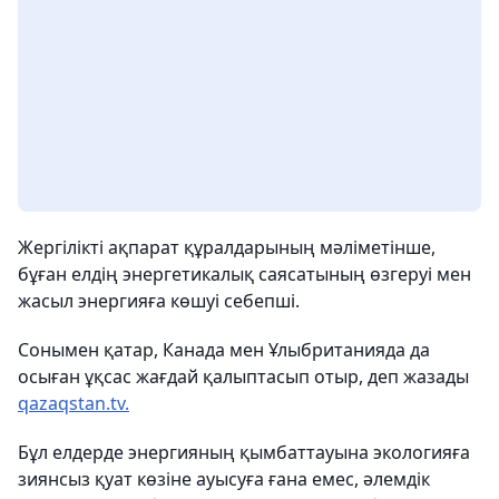
Жергілікті ақпарат құралдарының мәліметінше,
бұған елдің энергетикалық саясатының өзгеруі мен
жасыл энергияға көшуі себепші.
Сонымен қатар, Канада мен Ұлыбританияда да
осыған ұқсас жағдай қалыптасып отыр, деп жазады
qazaqstan.tv.
Бұл елдерде энергияның қымбаттауына экологияға
зиянсыз қуат көзіне ауысуға ғана емес, әлемдік