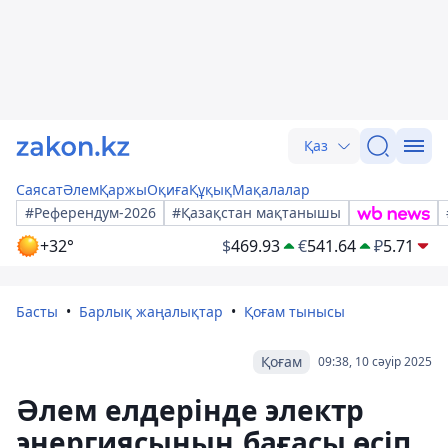
Қаз
Саясат
Әлем
Қаржы
Оқиға
Құқық
Мақалалар
#Референдум-2026
#Қазақстан мақтанышы
+32°
$
469.93
€
541.64
₽
5.71
Басты
Барлық жаңалықтар
Қоғам тынысы
Қоғам
09:38, 10 сәуір 2025
Әлем елдерінде электр
энергиясының бағасы өсіп