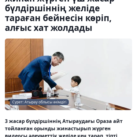
бүлдіршіннің желіде
тараған бейнесін көріп,
алғыс хат жолдады
Сурет: Атырау облысы әкімдігі
3 жасар бүлдіршіннің Атыраудағы Ораза айт
тойланған орынды жинастырып жүрген
видеосы әлеуметтік желіде кең тарап, тіпті