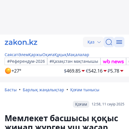
Қаз
Саясат
Әлем
Қаржы
Оқиға
Құқық
Мақалалар
#Референдум-2026
#Қазақстан мақтанышы
+27°
$
469.85
€
542.16
₽
5.78
Басты
Барлық жаңалықтар
Қоғам тынысы
Қоғам
12:58, 11 сәуір 2025
Мемлекет басшысы қоқыс
жинап жүрген үш жасар