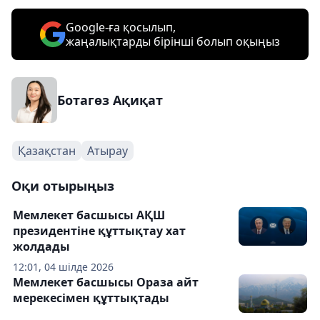
Google-ға қосылып,
жаңалықтарды бірінші болып оқыңыз
Ботагөз Ақиқат
Қазақстан
Атырау
Оқи отырыңыз
Мемлекет басшысы АҚШ
президентіне құттықтау хат
жолдады
12:01, 04 шілде 2026
Мемлекет басшысы Ораза айт
мерекесімен құттықтады