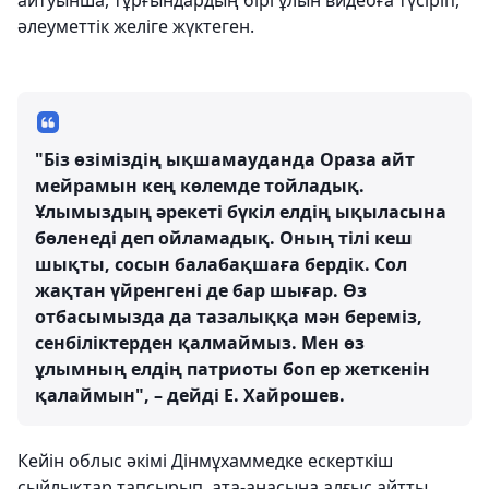
айтуынша, тұрғындардың бірі ұлын видеоға түсіріп,
әлеуметтік желіге жүктеген.
"Біз өзіміздің ықшамауданда Ораза айт
мейрамын кең көлемде тойладық.
Ұлымыздың әрекеті бүкіл елдің ықыласына
бөленеді деп ойламадық. Оның тілі кеш
шықты, сосын балабақшаға бердік. Сол
жақтан үйренгені де бар шығар. Өз
отбасымызда да тазалыққа мән береміз,
сенбіліктерден қалмаймыз. Мен өз
ұлымның елдің патриоты боп ер жеткенін
қалаймын", – дейді Е. Хайрошев.
Кейін облыс әкімі Дінмұхаммедке ескерткіш
сыйлықтар тапсырып, ата-анасына алғыс айтты.