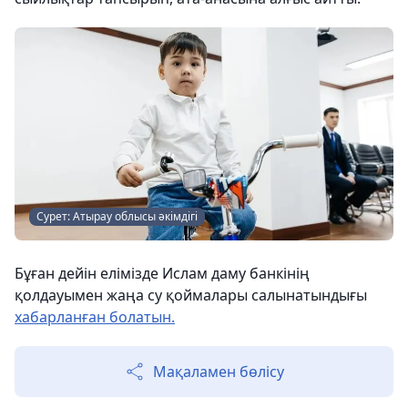
Сурет: Атырау облысы әкімдігі
Бұған дейін елімізде Ислам даму банкінің
қолдауымен жаңа су қоймалары салынатындығы
хабарланған болатын.
Мақаламен бөлісу