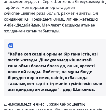
анасымен жүздесті. Серік Шәпкенов Дінмұхаммедтің
тәрбиесі мен қоршаған ортаға деген
сүйіспеншілігіне риза болып, рахметін айтты. Ол
сондай-ақ ҚР Президенті Әкімшілігінің жетекшісі
Айбек Дәдебайдың Мемлекет басшысы атынан
жолданған хатын табыстады.
"Кейде көп сөздің орнына бір ғана істің өзі
жетіп жатады. Дінмұхаммед кішкентай
ғана ойын баласы болса да, оның әрекеті
көпке ой салды. Әлбетте, ол мұны бөгде
біреуден көріп емес, өзінің отбасында
тазалық пен тәртіптің мәнін түсініп өсіп келе
жатқандықтан жасады",- деді Шәпкенов.
Дінмұхаммедтің әкесі Ержан Хайрошевтің