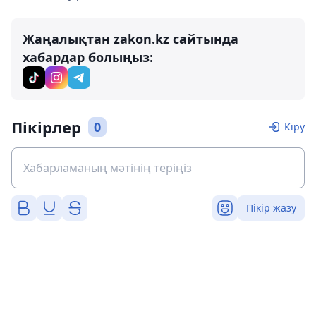
Жаңалықтан zakon.kz сайтында
хабардар болыңыз:
Пікірлер
0
Кіру
Пікір жазу