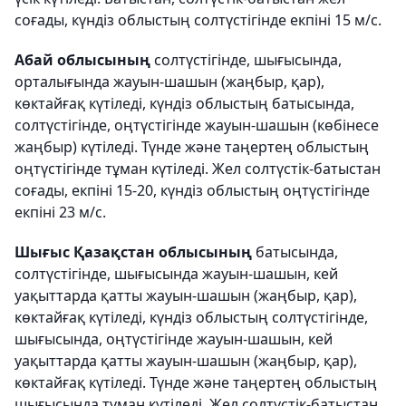
соғады, күндіз облыстың солтүстігінде екпіні 15 м/с.
Абай облысының
солтүстігінде, шығысында,
орталығында жауын-шашын (жаңбыр, қар),
көктайғақ күтіледі, күндіз облыстың батысында,
солтүстігінде, оңтүстігінде жауын-шашын (көбінесе
жаңбыр) күтіледі. Түнде және таңертең облыстың
оңтүстігінде тұман күтіледі. Жел солтүстік-батыстан
соғады, екпіні 15-20, күндіз облыстың оңтүстігінде
екпіні 23 м/с.
Шығыс Қазақстан облысының
батысында,
солтүстігінде, шығысында жауын-шашын, кей
уақыттарда қатты жауын-шашын (жаңбыр, қар),
көктайғақ күтіледі, күндіз облыстың солтүстігінде,
шығысында, оңтүстігінде жауын-шашын, кей
уақыттарда қатты жауын-шашын (жаңбыр, қар),
көктайғақ күтіледі. Түнде және таңертең облыстың
шығысында тұман күтіледі. Жел солтүстік-батыстан