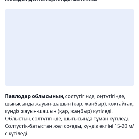
Павлодар облысының
солтүтігінде, оңтүтігінде,
шығысында жауын-шашын (қар, жанбыр), көктайғақ,
күндіз жауын-шашын (қар, жаңбыр) күтіледі.
Облыстың солтүтігінде, шығысында тұман күтіледі.
Солтүстік-батыстан жел соғады, күндіз екпіні 15-20 м/
с күтіледі.