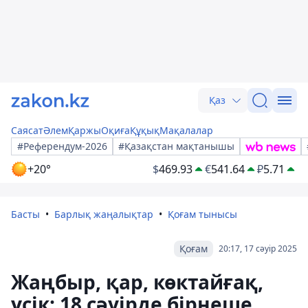
Қаз
Саясат
Әлем
Қаржы
Оқиға
Құқық
Мақалалар
#Референдум-2026
#Қазақстан мақтанышы
+20°
$
469.93
€
541.64
₽
5.71
Басты
Барлық жаңалықтар
Қоғам тынысы
Қоғам
20:17, 17 сәуір 2025
Жаңбыр, қар, көктайғақ,
үсік: 18 сәуірде бірнеше