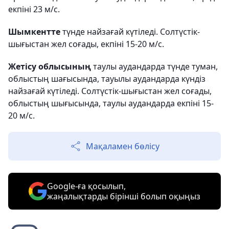
екпіні 23 м/с.
Шымкентте
түнде найзағай күтіледі. Солтүстік-
шығыстан жел соғады, екпіні 15-20 м/с.
Жетісу облысының
таулы аудандарда түнде туман,
облыстың шағысында, тауылы аудандарда күндіз
найзағай күтіледі. Солтүстік-шығыстан жел соғады,
облыстың шығысында, таулы аудандарда екпіні 15-
20 м/с.
Мақаламен бөлісу
Google-ға қосылып,
жаңалықтарды бірінші болып оқыңыз