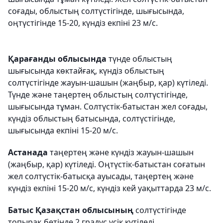
соғады, облыстың солтүстігінде, шығысында,
оңтүстігінде 15-20, күндіз екпіні 23 м/с.
Қарағанды облысында
түнде облыстың
шығысында көктайғақ, күндіз облыстың
солтүстігінде жауын-шашын (жаңбыр, қар) күтіледі.
Түнде және таңертең облыстың солтүстігінде,
шығысында тұман. Солтүстік-батыстан жел соғады,
күндіз облыстың батысында, солтүстігінде,
шығысында екпіні 15-20 м/с.
Астанада
таңертең және күндіз жауын-шашын
(жаңбыр, қар) күтіледі. Оңтүстік-батыстан соғатын
жел солтүстік-батысқа ауысады, таңертең және
күндіз екпіні 15-20 м/с, күндіз кей уақыттарда 23 м/с.
Батыс Қазақстан облысының
солтүстігінде
топырақ бетінде 2 градус үсік күтіледі.