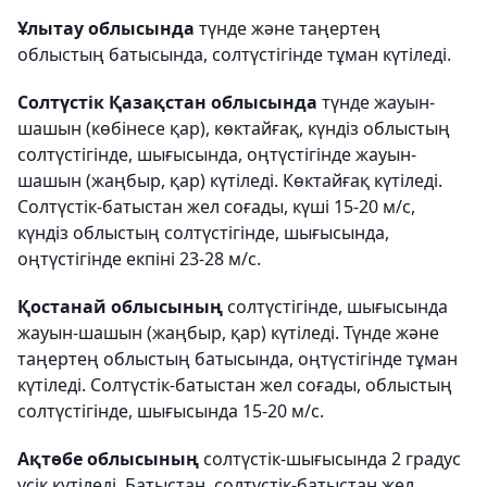
Ұлытау облысында
түнде және таңертең
облыстың батысында, солтүстігінде тұман күтіледі.
Солтүстік Қазақстан облысында
түнде жауын-
шашын (көбінесе қар), көктайғақ, күндіз облыстың
солтүстігінде, шығысында, оңтүстігінде жауын-
шашын (жаңбыр, қар) күтіледі. Көктайғақ күтіледі.
Солтүстік-батыстан жел соғады, күші 15-20 м/с,
күндіз облыстың солтүстігінде, шығысында,
оңтүстігінде екпіні 23-28 м/с.
Қостанай облысының
солтүстігінде, шығысында
жауын-шашын (жаңбыр, қар) күтіледі. Түнде және
таңертең облыстың батысында, оңтүстігінде тұман
күтіледі. Солтүстік-батыстан жел соғады, облыстың
солтүстігінде, шығысында 15-20 м/с.
Ақтөбе облысының
солтүстік-шығысында 2 градус
үсік күтіледі. Батыстан, солтүстік-батыстан жел