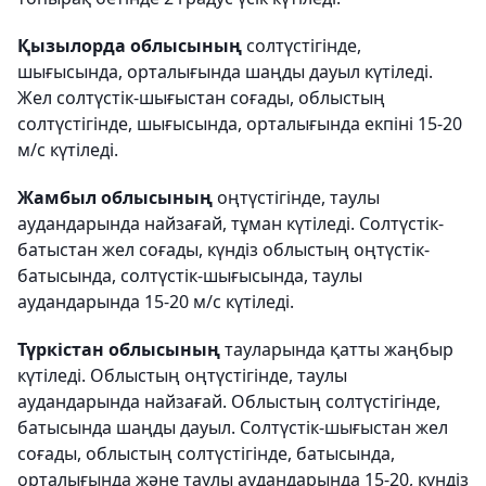
Қызылорда облысының
солтүстігінде,
шығысында, орталығында шаңды дауыл күтіледі.
Жел солтүстік-шығыстан соғады, облыстың
солтүстігінде, шығысында, орталығында екпіні 15-20
м/с күтіледі.
Жамбыл облысының
оңтүстігінде, таулы
аудандарында найзағай, тұман күтіледі. Солтүстік-
батыстан жел соғады, күндіз облыстың оңтүстік-
батысында, солтүстік-шығысында, таулы
аудандарында 15-20 м/с күтіледі.
Түркістан облысының
тауларында қатты жаңбыр
күтіледі. Облыстың оңтүстігінде, таулы
аудандарында найзағай. Облыстың солтүстігінде,
батысында шаңды дауыл. Солтүстік-шығыстан жел
соғады, облыстың солтүстігінде, батысында,
орталығында және таулы аудандарында 15-20, күндіз