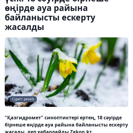
өңірде ауа райына
байланысты ескерту
жасалды
Сурет: pexels
"Қазгидромет" синоптиктері ертең, 18 сәуірде
бірнеше өңірде ауа райына байланысты ескерту
жасады, деп хабарлайды Zakon.kz.