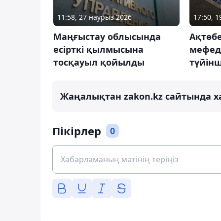
11:58, 27 наурыз 2026
17:50, 1
Маңғыстау облысында
Ақтөбе
есірткі қылмысына
мефед
тосқауыл қойылды
түйін
Жаңалықтан zakon.kz сайтында х
Пікірлер
0