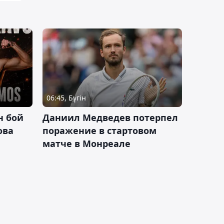
06:45, Бүгін
н бой
Даниил Медведев потерпел
ова
поражение в стартовом
матче в Монреале