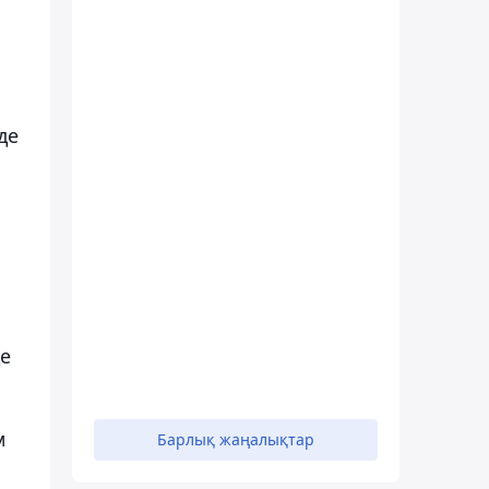
де
де
м
Барлық жаңалықтар