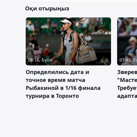
Оқи отырыңыз
08:18, Бүгін
07:45, Б
Определились дата и
Зверев
точное время матча
"Масте
Рыбакиной в 1/16 финала
Требуе
турнира в Торонто
адапт