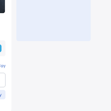
Кіру
у