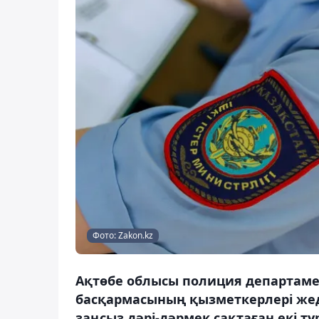
Фото: Zakon.kz
Ақтөбе облысы полиция департамен
басқармасының қызметкерлері жеде
заңсыз дәрі-дәрмек сақтаған екі т