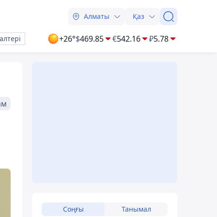
Алматы
Қаз
+26°
$
469.85
€
542.16
₽
5.78
алтері
ам
Соңғы
Танымал