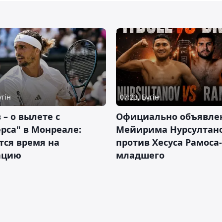
үгін
07:23, Бүгін
 – о вылете с
Официально объявле
рса" в Монреале:
Мейирима Нурсултан
тся время на
против Хесуса Рамоса-
ацию
младшего