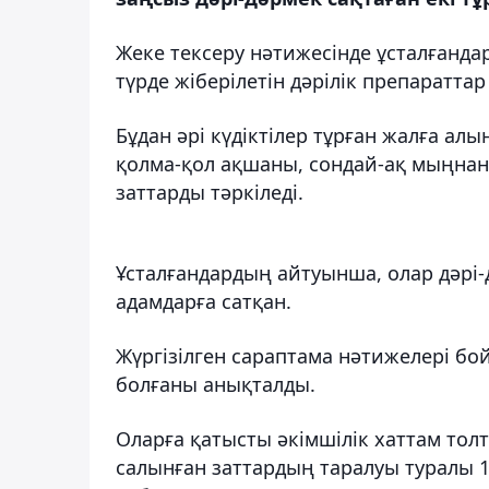
Жеке тексеру нәтижесінде ұсталғанда
түрде жіберілетін дәрілік препаратта
Бұдан әрі күдіктілер тұрған жалға алы
қолма-қол ақшаны, сондай-ақ мыңнан 
заттарды тәркіледі.
Ұсталғандардың айтуынша, олар дәрі
адамдарға сатқан.
Жүргізілген сараптама нәтижелері бой
болғаны анықталды.
Оларға қатысты әкімшілік хаттам то
салынған заттардың таралуы туралы 