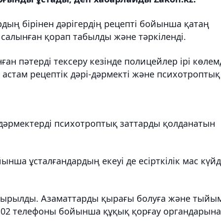
рдың бірінен дәрігердің рецепті бойынша қатаң
р салынған қорап табылды және тәркіленді.
нған пәтерді тексеру кезінде полицейлер ірі көлем
астам рецептік дәрі-дәрмекті және психотроптық
-дәрмектерді психотроптық заттарды қолданатын
ынша ұсталғандардың екеуі де есірткілік мас күй
лтырылды. Азаматтарды қырағы болуға және тыйы
102 телефоны бойынша құқық қорғау органдарына