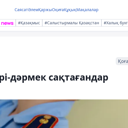
Саясат
Әлем
Қаржы
Оқиға
Құқық
Мақалалар
#Қазақмыс
#Салыстырмалы Қазақстан
#Халық бухг
Қоғ
рі-дәрмек сақтағандар