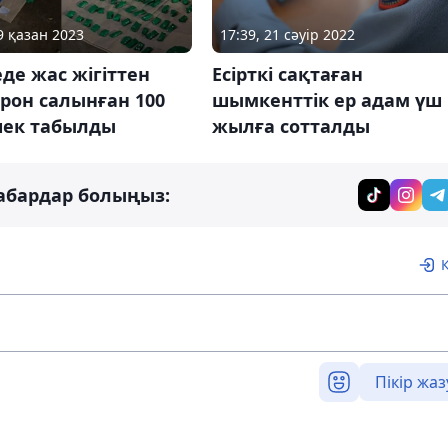
9 қазан 2023
17:39, 21 сәуір 2022
де жас жігіттен
Есірткі сақтаған
рон салынған 100
шымкенттік ер адам үш
шек табылды
жылға сотталды
абардар болыңыз:
Пікір жаз