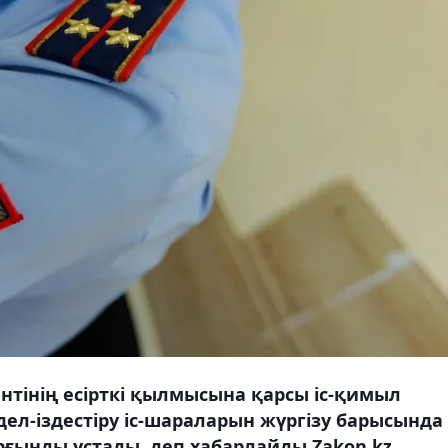
тінің есірткі қылмысына қарсы іс-қимыл
л-іздестіру іс-шараларын жүргізу барысында
ұрғынды ұстады, деп хабарлайды Zakon.kz.