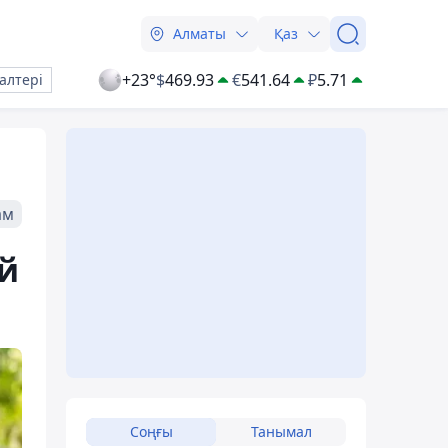
Алматы
Қаз
+23°
$
469.93
€
541.64
₽
5.71
алтері
ам
ай
Соңғы
Танымал