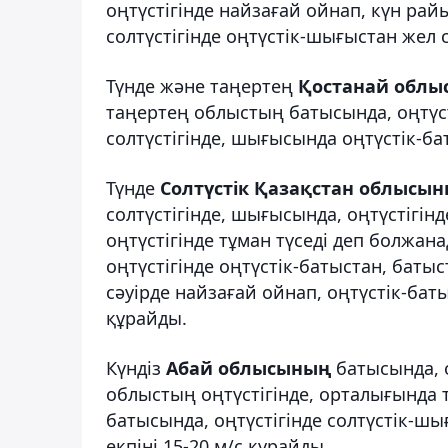
оңтүстігінде найзағай ойнап, күн рай
солтүстігінде оңтүстік-шығыстан жел со
Түнде және таңертең
Қостанай облы
таңертең облыстың батысында, оңтүсті
солтүстігінде, шығысында оңтүстік-бат
Түнде
Солтүстік Қазақстан облысы
солтүстігінде, шығысында, оңтүстігін
оңтүстігінде тұман түседі деп болжан
оңтүстігінде оңтүстік-батыстан, батыст
сәуірде найзағай ойнап, оңтүстік-баты
құрайды.
Күндіз
Абай облысының
батысында, о
облыстың оңтүстігінде, орталығында т
батысында, оңтүстігінде солтүстік-ш
екпіні 15-20 м/с құрайды.