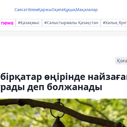
Саясат
Әлем
Қаржы
Оқиға
Құқық
Мақалалар
#Қазақмыс
#Салыстырмалы Қазақстан
#Халық бухг
Қоғ
ң бірқатар өңірінде найзағ
ұрады деп болжанады