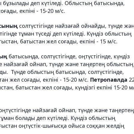
ы бұзылады деп күтіледі. Облыстың батысында,
ғады, екпіні - 15-20 м/с.
сының
солтүстігінде найзағай ойнайды, түнде жә
гінде тұман түседі деп күтіледі. Күндіз облыстың
ыстан, батыстан жел соғады, екпіні - 15 м/с.
ның
батысында, солтүстігінде, оңтүстігінде, күндіз
де найзағай ойнап, түнде және таңертең облыстың
ады. Түнде облыстың батысында, солтүстігінде,
ан жел соғады, екпіні - 15-20 м/с.
Петропавлда
2
стан, батыстан жел соғады, күндізгі екпіні 15-20 м
ңтүстігінде найзағай ойнап, түнде және таңертең
ұман болады деп күтіледі. Күндіз облыстың
ығыстан оңтүстік-шығысқа ойыса соққан желдің