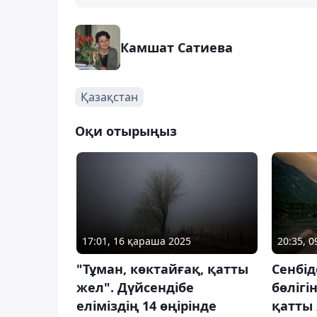
Камшат Сатиева
Қазақстан
Оқи отырыңыз
17:01, 16 қараша 2025
20:35, 
"Тұман, көктайғақ, қатты
Сенбід
жел". Дүйсендібе
бөлігі
еліміздің 14 өңірінде
қатты