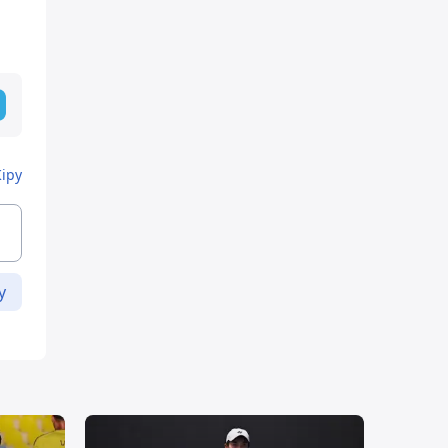
Кіру
у