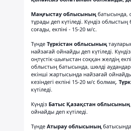
Маңғыстау облысының
батысында, 
тұрады деп күтіледі. Күндіз облысты
соғады, екпіні - 15-20 м/с.
Түнде
Түркістан облысының
тауларын
найзағай ойнайды деп күтіледі. Күнді
оңтүстік-шығыстан соққан желдің екпі
облыстың батысында, шөлді аудандары
екінші жартысында найзағай ойнайды
кезіндегі екпіні 15-20 м/с болмақ.
Түрк
күтіледі.
Күндіз
Батыс Қазақстан облысының
ойнайды деп күтіледі.
Түнде
Атырау облысының
батысында,