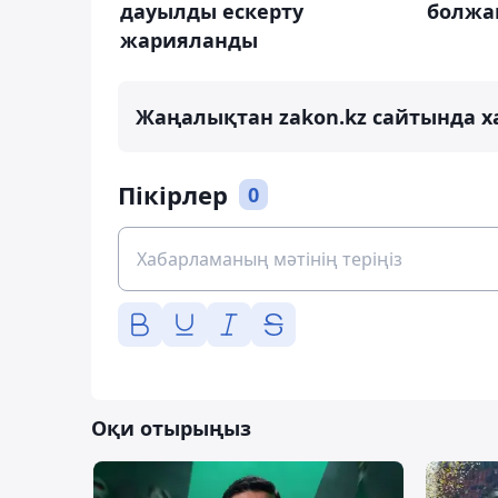
дауылды ескерту
болжа
жарияланды
Жаңалықтан zakon.kz сайтында х
Пікірлер
0
Оқи отырыңыз