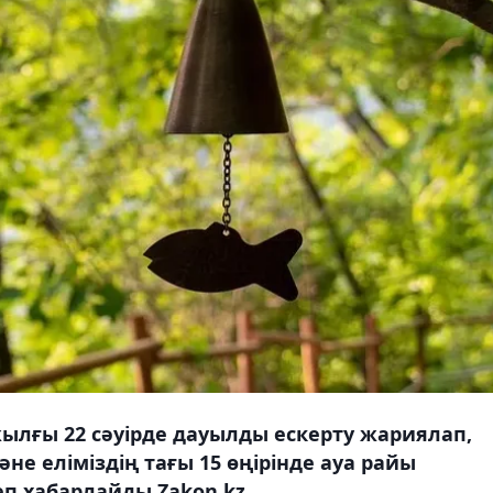
жылғы 22 сәуірде дауылды ескерту жариялап,
е еліміздің тағы 15 өңірінде ауа райы
п хабарлайды Zakon.kz.