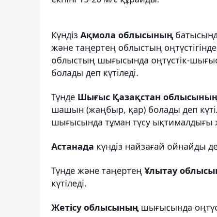
Күндіз
Ақмола облысының
батысында
және таңертең облыстың оңтүстігінде,
облыстың шығысында оңтүстік-шығыста
болады деп күтіледі.
Түнде
Шығыс Қазақстан облысыны
шашын (жаңбыр, қар) болады деп күтіл
шығысында тұман түсу ықтималдығы 
Астанада
күндіз найзағай ойнайды деп
Түнде және таңертең
Ұлытау облыс
күтіледі.
Жетісу облысының
шығысында оңтүсті