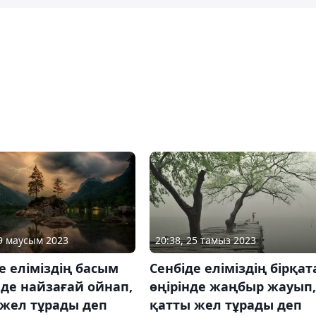
09 маусым 2023
20:38, 25 тамыз 2023
е еліміздің басым
Сенбіде еліміздің бірқат
нде найзағай ойнап,
өңірінде жаңбыр жауып,
 жел тұрады деп
қатты жел тұрады деп