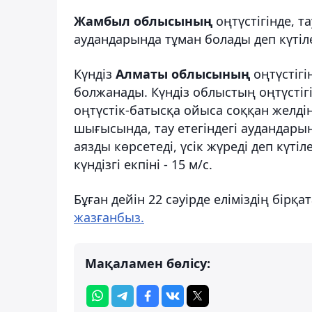
Жамбыл облысының
оңтүстігінде, 
аудандарында тұман болады деп күтіл
Күндіз
Алматы облысының
оңтүстіг
болжанады. Күндіз облыстың оңтүстіг
оңтүстік-батысқа ойыса соққан желдің
шығысында, тау етегіндегі аудандарын
аязды көрсетеді, үсік жүреді деп күтіл
күндізгі екпіні - 15 м/с.
Бұған дейін 22 сәуірде еліміздің бірқ
жазғанбыз.
Мақаламен бөлісу: