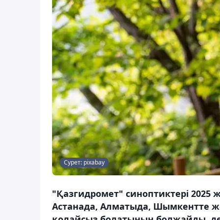
Сурет: pixabay
"Қазгидромет" синоптиктері 2025 
Астанада, Алматыда, Шымкентте жән
қолайсыз болатынын болжайды, де