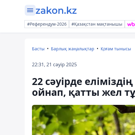
#Референдум-2026
#Қазақстан мақтанышы
Басты
Барлық жаңалықтар
Қоғам тынысы
22:31, 21 сәуір 2025
22 сәуірде елімізді
ойнап, қатты жел т