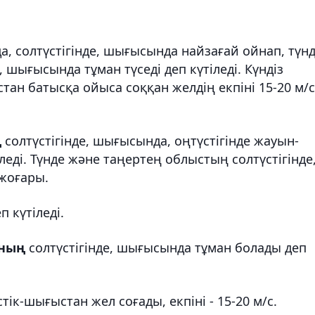
, солтүстігінде, шығысында найзағай ойнап, түн
 шығысында тұман түседі деп күтіледі. Күндіз
н батысқа ойыса соққан желдің екпіні 15-20 м/с
ң
солтүстігінде, шығысында, оңтүстігінде жауын-
еді. Түнде және таңертең облыстың солтүстігінде
жоғары.
 күтіледі.
ының
солтүстігінде, шығысында тұман болады деп
к-шығыстан жел соғады, екпіні - 15-20 м/с.