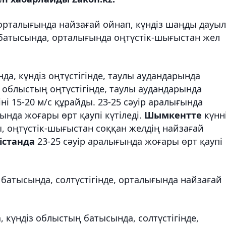
орталығында найзағай ойнап, күндіз шаңды дауыл
ң батысында, орталығында оңтүстік-шығыстан жел
да, күндіз оңтүстігінде, таулы аудандарында
з облыстың оңтүстігінде, таулы аудандарында
ні 15-20 м/с құрайды. 23-25 сәуір аралығында
нда жоғары өрт қаупі күтіледі.
Шымкентте
күнн
, оңтүстік-шығыстан соққан желдің найзағай
істанда
23-25 сәуір аралығында жоғары өрт қаупі
батысында, солтүстігінде, орталығында найзағай
 күндіз облыстың батысында, солтүстігінде,