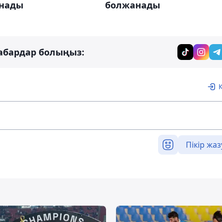
нады
болжанады
абардар болыңыз:
Пікір жаз