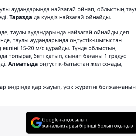
таулы аудандарында найзағай ойнап, облыстың тау
еді.
Таразда
да күндіз найзағай ойнайды.
інде, таулы аудандарында найзағай ойнайды деп
інде, таулы аудандарында оңтүстік-шығыстан
 екпіні 15-20 м/с құрайды. Түнде облыстың
да топырақ беті қатып, сынап бағаны 1 градус
еді.
Алматыда
оңтүстік-батыстан жел соғады,
атар өңірінде қар жауып, үсік жүретіні болжанғанын
Google-ға қосылып,
жаңалықтарды бірінші болып оқыңыз