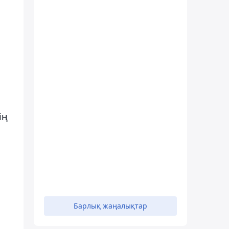
ің
Барлық жаңалықтар