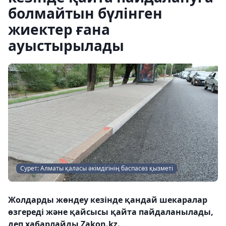
болмайтын бүлінген
жиектер ғана
ауыстырылады
Сурет: Алматы қаласы әкімдігінің баспасөз қызметі
Жолдарды жөндеу кезінде қандай шекаралар
өзгереді және қайсысы қайта пайдаланылады,
деп хабарлайды Zakon.kz.