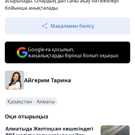
асырылады. Олардың дәл саны ақау нәтижелері
бойынша анықталады.
Мақаламен бөлісу
Google-ға қосылып,
жаңалықтарды бірінші болып оқыңыз
Айгерим Тарина
Қазақстан
Алматы
Оқи отырыңыз
Алматыда Желтоқсан көшесіндегі