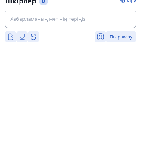
Пікірлер
0
Кіру
Пікір жазу