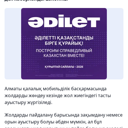
Алматы қалалық мобильділік басқармасында
жолдарды жөндеу кезінде жол жиегіндегі тасты
ауыстыру жүргізіледі.
Жолдарды пайдалану барысында зақымдану немесе
орын ауыстыру болуы әбден мүмкін, ал бұл