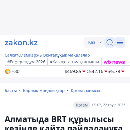
Қаз
Саясат
Әлем
Қаржы
Оқиға
Құқық
Мақалалар
#Референдум-2026
#Қазақстан мақтанышы
+30°
$
469.85
€
542.16
₽
5.78
Басты
Барлық жаңалықтар
Қоғам тынысы
Қоғам
09:03, 22 сәуір 2025
Алматыда BRT құрылысы
кезінде қайта пайдалануға