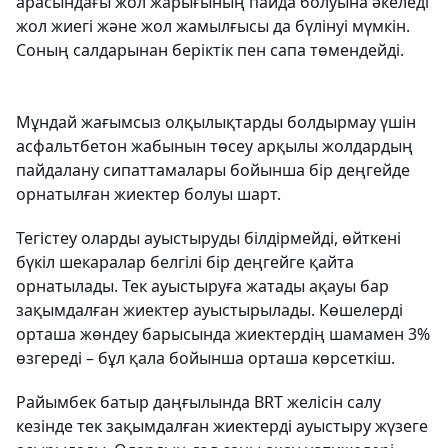
арасындағы жол жарығының пайда болуына әкеледі
жол жиегі және жол жамылғысы да бүлінуі мүмкін.
Соның салдарынан беріктік пен сапа төмендейді.
Мұндай жағымсыз олқылықтарды болдырмау үшін
асфальтбетон жабынын төсеу арқылы жолдардың
пайдалану сипаттамалары бойынша бір деңгейде
орнатылған жиектер болуы шарт.
Тегістеу оларды ауыстыруды білдірмейді, өйткені
бүкіл шекаралар белгілі бір деңгейге қайта
орнатылады. Тек ауыстыруға жатады ақауы бар
зақымдалған жиектер ауыстырылады. Көшелерді
орташа жөндеу барысында жиектердің шамамен 3%
өзгереді – бұл қала бойынша орташа көрсеткіш.
Райымбек батыр даңғылында BRT желісін салу
кезінде тек зақымдалған жиектерді ауыстыру жүзеге