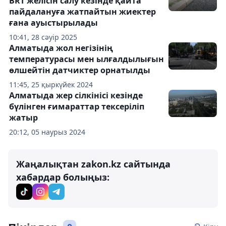
BRT желісін салу кезінде қайта
пайдалануға жатпайтын жиектер
ғана ауыстырылады
10:41, 28 сәуір 2025
Алматыда жол негізінің
температурасы мен ылғалдылығын
өлшейтін датчиктер орнатылды
11:45, 25 қыркүйек 2024
Алматыда жер сілкінісі кезінде
бүлінген ғимараттар тексеріліп
жатыр
20:12, 05 наурыз 2024
Жаңалықтан zakon.kz сайтында
хабардар болыңыз: