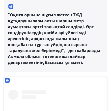
"Оқиға орнына шұғыл жеткен ТЖД
құтқарушылары алты шаршы метр
аумақтағы өртті толықтай сөндірді. Өрт
сөндірушілердің кәсіби әрі үйлесімді
әрекетінің арқасында жалынның
көпқабатты тұрғын үйдің шатырына
таралуына жол берілмеді", - деп хабарлады
Ақмола облысы төтенше жағдайлар
департаментінің баспасөз қызметі.