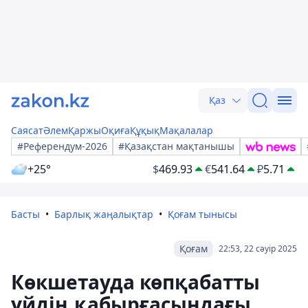
Қаз
Саясат
Әлем
Қаржы
Оқиға
Құқық
Мақалалар
#Референдум-2026
#Қазақстан мақтанышы
+25°
$
469.93
€
541.64
₽
5.71
Басты
Барлық жаңалықтар
Қоғам тынысы
Қоғам
22:53, 22 сәуір 2025
Көкшетауда көпқабатты
үйдің қабырғасындағы