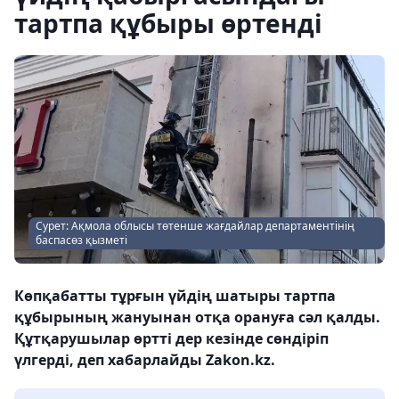
тартпа құбыры өртенді
Сурет: Ақмола облысы төтенше жағдайлар департаментінің
баспасөз қызметі
Көпқабатты тұрғын үйдің шатыры тартпа
құбырының жануынан отқа орануға сәл қалды.
Құтқарушылар өртті дер кезінде сөндіріп
үлгерді, деп хабарлайды Zakon.kz.