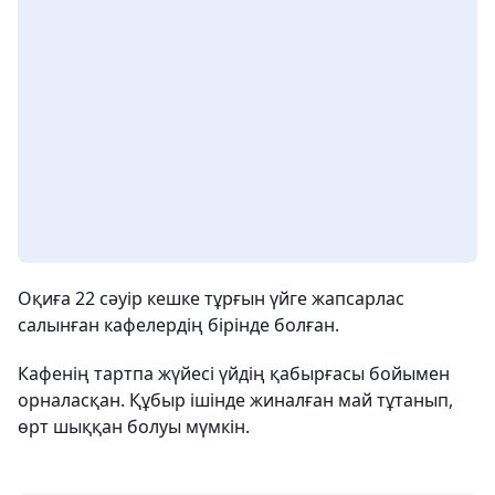
Оқиға 22 сәуір кешке тұрғын үйге жапсарлас
салынған кафелердің бірінде болған.
Кафенің тартпа жүйесі үйдің қабырғасы бойымен
орналасқан. Құбыр ішінде жиналған май тұтанып,
өрт шыққан болуы мүмкін.