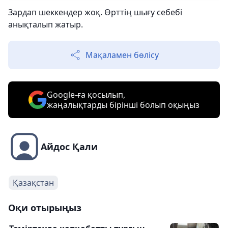
Зардап шеккендер жоқ. Өрттің шығу себебі
анықталып жатыр.
Мақаламен бөлісу
Google-ға қосылып,
жаңалықтарды бірінші болып оқыңыз
Айдос Қали
Қазақстан
Оқи отырыңыз