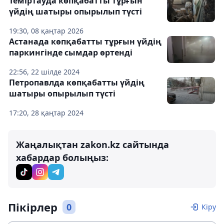
Теміртауда көпқабатты тұрғын
үйдің шатыры опырылып түсті
19:30, 08 қаңтар 2026
Астанада көпқабатты тұрғын үйдің
паркингінде сымдар өртенді
22:56, 22 шілде 2024
Петропавлда көпқабатты үйдің
шатыры опырылып түсті
17:20, 28 қаңтар 2024
Жаңалықтан zakon.kz сайтында
хабардар болыңыз:
Пікірлер
0
Кіру