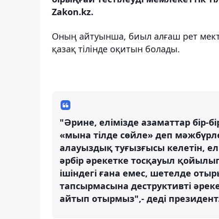
Zakon.kz.
Оның айтуынша, биыл алғаш рет мек
қазақ тілінде оқитын болады.
"Әрине, елімізде азаматтар бір-б
«мына тілде сөйле» деп мәжбүрлем
алауыздық туғызғысы келетін, ел
әрбір әрекетке тосқауыл қойылып
ішіндегі ғана емес, шетелде от
тапсырмасына деструктивті әрек
айтып отырмыз",- деді президент