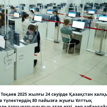
оқаев 2025 жылғы 24 сәуірде Қазақстан халқ
а түлектердің 80 пайызға жуығы Ұлттық
ілде тапсыратындығын атап өтті, деп хабарла