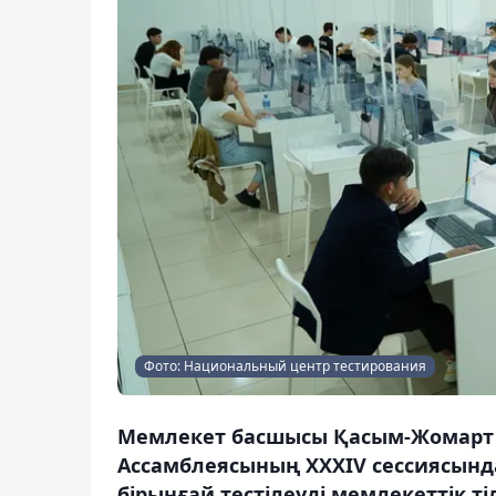
Фото: Национальный центр тестирования
Мемлекет басшысы Қасым-Жомарт Т
Ассамблеясының ХХХІV сессиясынд
бірыңғай тестілеуді мемлекеттік т