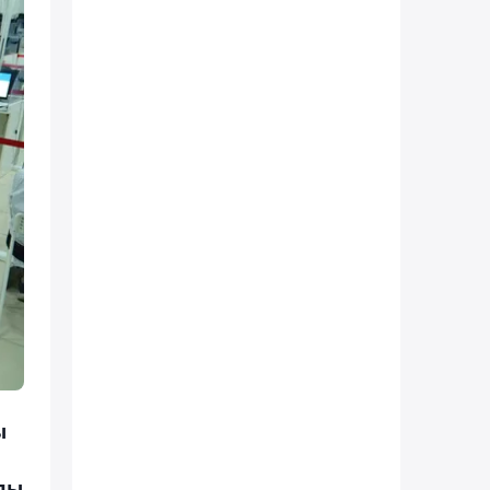
ы
йды