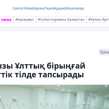
Саясат
Әлем
Қаржы
Оқиға
Құқық
Мақалалар
#Қазақмыс
#Салыстырмалы Қазақстан
#Халық бухг
Қоғ
ызы Ұлттық бірыңғай
ттік тілде тапсырады