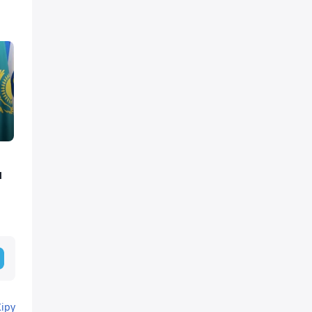
ы
Кіру