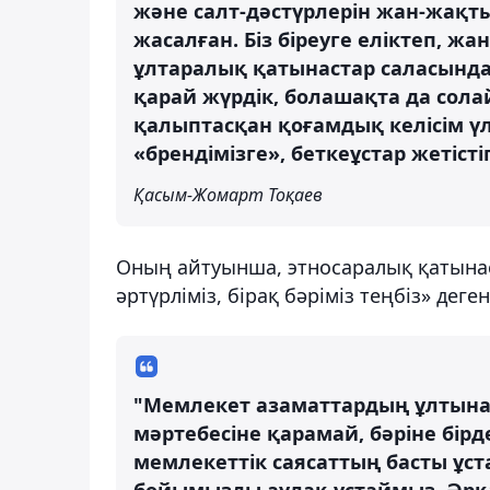
және салт-дәстүрлерін жан-жақт
жасалған. Біз біреуге еліктеп, ж
ұлтаралық қатынастар саласында 
қарай жүрдік, болашақта да солай
қалыптасқан қоғамдық келісім үл
«брендімізге», беткеұстар жетісті
Қасым-Жомарт Тоқаев
Оның айтуынша, этносаралық қатынаст
әртүрліміз, бірақ бәріміз теңбіз» дег
"Мемлекет азаматтардың ұлтына,
мәртебесіне қарамай, бәріне бірд
мемлекеттік саясаттың басты ұс
бойымызды аулақ ұстаймыз. Әрқ