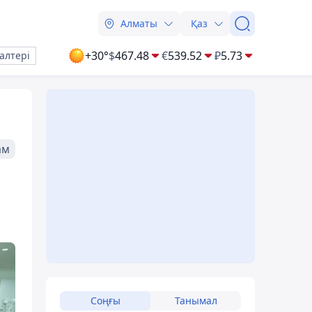
Алматы
Қаз
+30°
$
467.48
€
539.52
₽
5.73
алтері
ам
Соңғы
Танымал