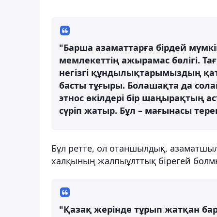
"Барша азаматтарға бірдей мүмкінд
мемлекеттің ажырамас бөлігі. Тағ
негізгі құндылықтарымыздың қат
басты тұғыры. Болашақта да сола
этнос өкілдері бір шаңырақтың ас
сүріп жатыр. Бұл – мағынасы тере
Бұл ретте, ол отаншылдық, азаматшыл
халқының жалпыұлттық бірегей болм
"Қазақ жерінде тұрып жатқан барл