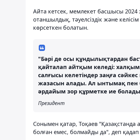
Айта кетсек, мемлекет басшысы 2024
отаншылдық, тәуелсіздік және келісім
көрсеткен болатын.
"Бәрі де осы құндылықтардан бас
қайталап айтқым келеді: халқымы
салғысы келетіндер заңға сәйкес 
жазасын алады. Ал ынтымақ пен б
әрдайым зор құрметке ие болады
Президент
Сонымен қатар, Тоқаев "Қазақстанда а
болған емес, болмайды да", деп қадап