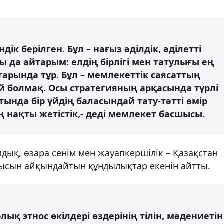
ік берілген. Бұл – нағыз әділдік, әділетті
ы да айтарым: елдің бірлігі мен татулығы ең
арында тұр. Бұл – мемлекеттік саясаттың
й болмақ. Осы стратегияның арқасында түрлі
тында бір үйдің баласындай тату-тәтті өмір
ң нақты жетістік,- деді мемлекет басшысы.
дық, өзара сенім мен жауапкершілік – Қазақстан
ысын айқындайтын құндылықтар екенін айтты.
ық этнос өкілдері өздерінің тілін, мәдениетін