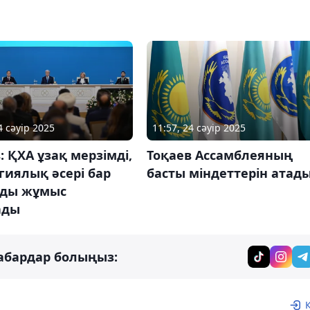
4 сәуір 2025
11:57, 24 сәуір 2025
: ҚХА ұзақ мерзімді,
Тоқаев Ассамблеяның
гиялық әсері бар
басты міндеттерін атад
ды жұмыс
ады
абардар болыңыз: