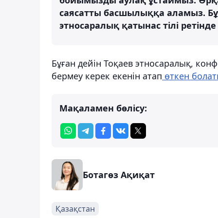
саясатты басшылыққа аламыз. Бұл
этносаралық қатынас тілі ретінде 
Бұған дейін Тоқаев этносаралық, ко
бермеу керек екенін атап
өткен бола
Мақаламен бөлісу:
Ботагөз Ақиқат
Қазақстан