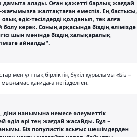
ы дамыта алады. Оған қажетті барлық жағдай
ан-жағымызға жалтақтаған емеспіз. Ең бастысы,
озық әдіс-тәсілдерді қолданып, тек алға
 болу керек. Соның арқасында біздің елімізде
гісі шын мәнінде біздің халықаралық
гімізге айналды".
ар мен ұлттық бірліктің бүкіл құрылымы «Біз –
ен мызғымас қағидаға негізделген.
 діни нанымына немесе әлеуметтік
ей әділ әрі тең жағдай жасайды. Бұл –
танымы. Біз популистік асығыс шешімдерден
ашан нақты жағдайға қарап, байыпты