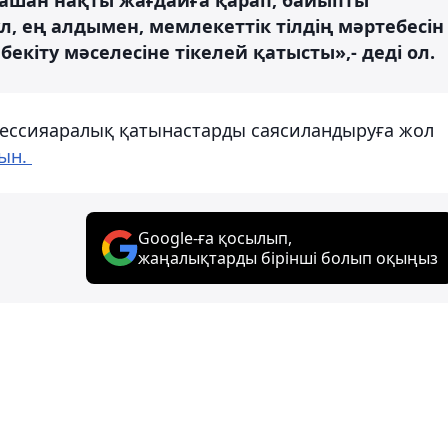
, ең алдымен, мемлекеттік тілдің мәртебесін
бекіту мәселесіне тікелей қатысты»,- деді ол.
нфессияаралық қатынастарды саясиландыруға жол
тын.
Google-ға қосылып,
жаңалықтарды бірінші болып оқыңыз