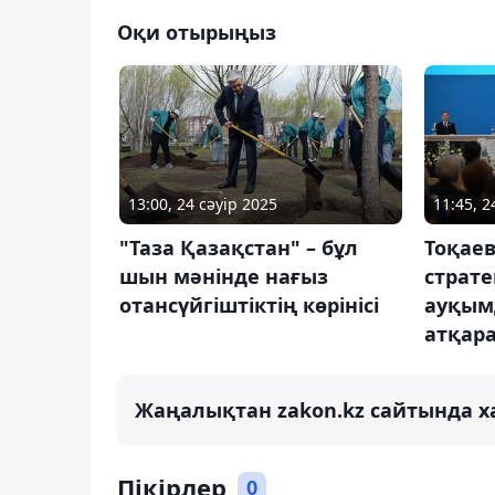
Оқи отырыңыз
13:00, 24 сәуір 2025
11:45, 2
"Таза Қазақстан" – бұл
Тоқаев
шын мәнінде нағыз
страте
отансүйгіштіктің көрінісі
ауқым
атқар
Жаңалықтан zakon.kz сайтында х
Пікірлер
0