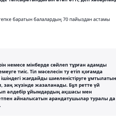
тепке баратын балалардың 70 пайыздан астамы
ірін немесе мінберде сөйлеп тұрған адамды
еуге тиіс. Тіл мәселесін ту етіп қоғамда
 ішіндегі жағдайды шиеленістіруге ұмтылаты
, заң жүзінде жазаланады. Бұл ретте үй
ырып әлдебір ұйымдардың ақшасы мен
етпен айналысатын арандатушылар туралы да
.