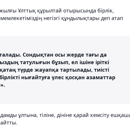
 жылғы Ұлттық құрылтай отырысында бірлік,
 мемлекетіміздің негізгі құндылықтары деп атап
талады. Сондықтан осы жерде тағы да
здың татулығын бұзып, ел ішіне іріткі
қатаң түрде жауапқа тартылады, тиісті
ірлікті нығайтуға үлес қосқан азаматтар
».
дамды ұлтына, тіліне, дініне қарай кемсіту ешқаш
 айтты.