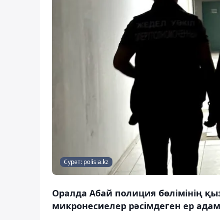
Сурет: polisia.kz
Оралда Абай полиция бөлімінің қ
микронесиелер рәсімдеген ер адам