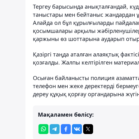
Тергеу барысында анықталғандай, күд
таныстары мен бейтаныс жандардан ұ
Алайда ол бұл құрылғыларды пайдала
қосымшалары арқылы жәбірленушілерд
қаржыны өз шоттарына аударып отыр
Қазіргі таңда аталған алаяқтық факт
қозғалды. Жалпы келтірілген материа
Осыған байланысты полиция азаматтар
телефон мен жеке деректерді бермеуг
дереу құқық қорғау органдарына жүгін
Мақаламен бөлісу: