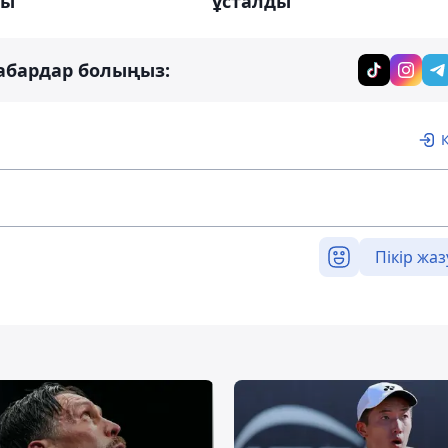
ды
ұсталды
абардар болыңыз:
Пікір жаз