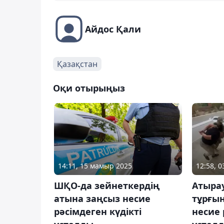
Айдос Қали
Қазақстан
Оқи отырыңыз
14:11, 15 мамыр 2025
12:58, 
ШҚО-да зейнеткердің
Атыра
атына заңсыз несие
тұрғы
рәсімдеген күдікті
несие 