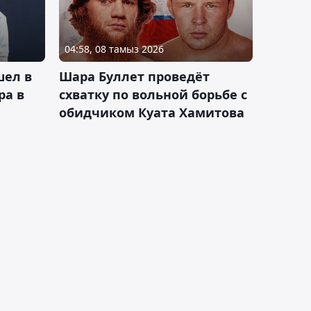
04:58, 08 тамыз 2026
шел в
Шара Буллет проведёт
ра в
схватку по вольной борьбе с
обидчиком Куата Хамитова