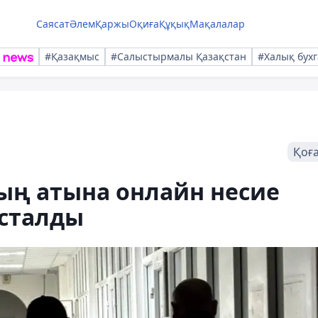
Саясат
Әлем
Қаржы
Оқиға
Құқық
Мақалалар
#Қазақмыс
#Салыстырмалы Қазақстан
#Халық бухг
Қоғ
ың атына онлайн несие
ұсталды