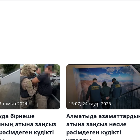
03 тамыз 2024
15:07, 24 сәуір 2025
уда бірнеше
Алматыда азаматтарды
нның атына заңсыз
атына заңсыз несие
рәсімдеген күдікті
рәсімдеген күдікті