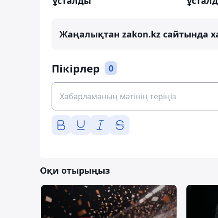
ұсталды
ұстал
Жаңалықтан zakon.kz сайтында х
Пікірлер
0
Оқи отырыңыз