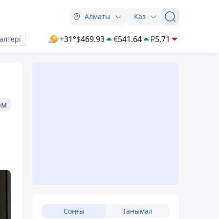
Алматы
Қаз
+31°
$
469.93
€
541.64
₽
5.71
алтері
ам
Соңғы
Танымал