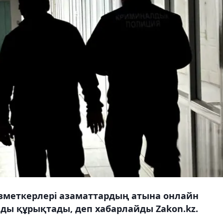
ызметкерлері азаматтардың атына онлайн
ды құрықтады, деп хабарлайды Zakon.kz.