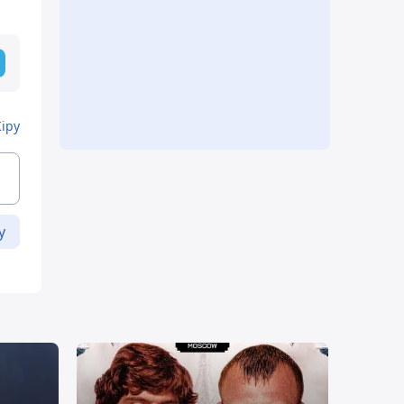
Кіру
у