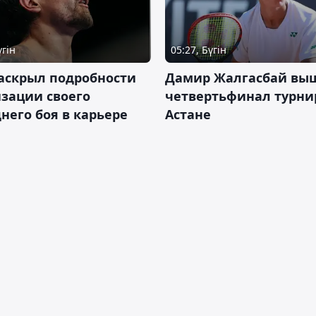
үгін
05:27, Бүгін
аскрыл подробности
Дамир Жалгасбай вы
зации своего
четвертьфинал турни
него боя в карьере
Астане