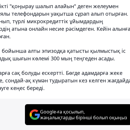
ікті "қоңырау шалып алайын" деген желеумен
ялы телефондарын уақытша сұрап алып отырған.
нып, түрлі микрокредиттік ұйымдардың
ің атына онлайн несие рәсімдеген. Кейін алынғ
ған.
ісі бойынша алты эпизодқа қатысты қылмыстық іс
лдық шығын көлемі 300 мың теңгеден асады.
ға сақ болуды ескертті. Бөгде адамдарға жеке
е, сондай-ақ күмән тудыратын кез келген жағдайд
уге кеңес береді.
Google-ға қосылып,
жаңалықтарды бірінші болып оқыңыз