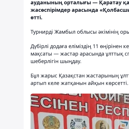
ауданының орталығы — Қаратау қал
жасөспірімдер арасында «Қолбасшы
өтті.
Турнирді Жамбыл облысы әкімінің ор
Дүбірлі додаға еліміздің 11 өңірінен 
мақсаты — жастар арасында ұлттық 
шеберлігін шыңдау.
Бұл жарыс Қазақстан жастарының ұлт
артып келе жатқанын айқын көрсетті.