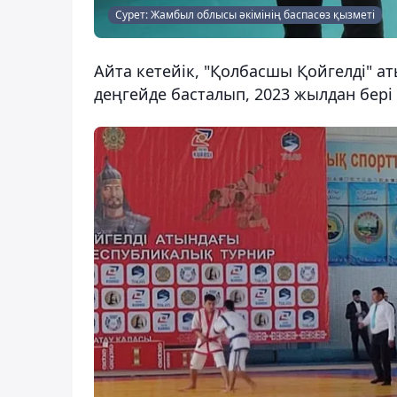
Сурет: Жамбыл облысы әкімінің баспасөз қызметі
Айта кетейік, "Қолбасшы Қойгелді" а
деңгейде басталып, 2023 жылдан бері