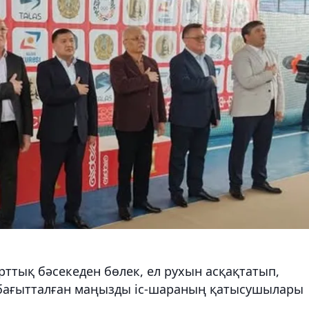
ттық бәсекеден бөлек, ел рухын асқақтатып,
 бағытталған маңызды іс-шараның қатысушылары