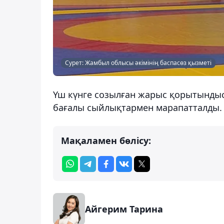
Сурет: Жамбыл облысы әкімінің баспасөз қызметі
Үш күнге созылған жарыс қорытынды
бағалы сыйлықтармен марапатталды.
Мақаламен бөлісу:
Айгерим Тарина