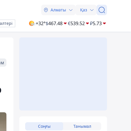
Алматы
Қаз
+32°
$
467.48
€
539.52
₽
5.73
алтері
ам
р
Соңғы
Танымал