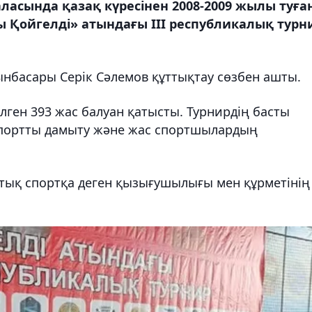
асында қазақ күресінен 2008-2009 жылы туға
 Қойгелді» атындағы ІІІ республикалық турн
ынбасары Серік Сәлемов құттықтау сөзбен ашты.
келген 393 жас балуан қатысты. Турнирдің басты
спортты дамыту және жас спортшылардың
тық спортқа деген қызығушылығы мен құрметінің