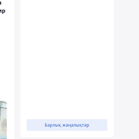
н
ир
Барлық жаңалықтар