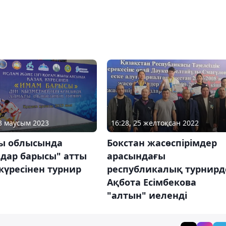
13 маусым 2023
16:28, 25 желтоқсан 2022
ы облысында
Бокстан жасөспірімдер
дар барысы" атты
арасындағы
күресінен турнир
республикалық турнирд
Ақбота Есімбекова
"алтын" иеленді