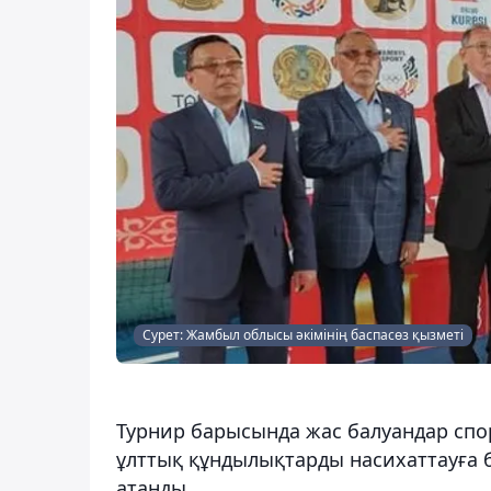
Сурет: Жамбыл облысы әкімінің баспасөз қызметі
Турнир барысында жас балуандар спор
ұлттық құндылықтарды насихаттауға
атанды.