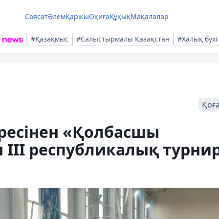
Саясат
Әлем
Қаржы
Оқиға
Құқық
Мақалалар
#Қазақмыс
#Салыстырмалы Қазақстан
#Халық бухг
Қоғ
ресінен «Қолбасшы
 ІІІ республикалық турни