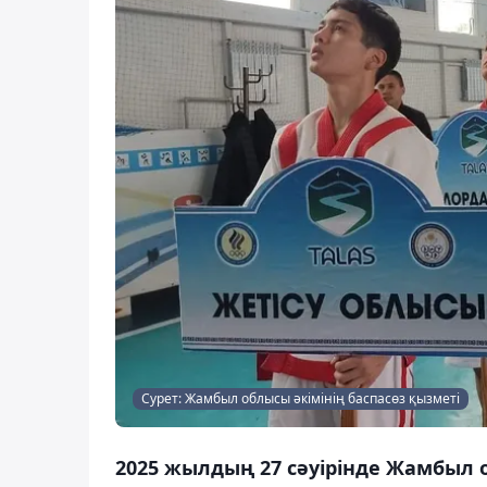
Сурет: Жамбыл облысы әкімінің баспасөз қызметі
2025 жылдың 27 сәуірінде Жамбыл 