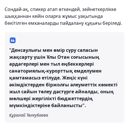
Сондай-ақ, спикер атап өткендей, зейнеткерлікке
шыққаннан кейін оларға жұмыс уақытында
бекітілген емханаларды пайдалану құқығы беріледі.
"Денсаулығы мен өмір сүру сапасын
жақсарту үшін Ұлы Отан соғысының
ардагерлері мен тыл еңбеккерлері
санаториялық-курорттық емделумен
қамтамасыз етілуде. Жеңіс күні
әкімдіктерден біржолғы әлеуметтік көмекті
жыл сайын төлеу дәстүрге айналды, оның
мөлшері жергілікті бюджеттердің
мүмкіндіктеріне байланысты".
Құралай Төлеубаева