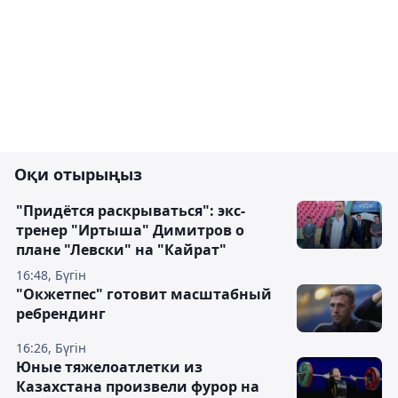
Оқи отырыңыз
"Придётся раскрываться": экс-
тренер "Иртыша" Димитров о
плане "Левски" на "Кайрат"
16:48, Бүгін
"Окжетпес" готовит масштабный
ребрендинг
16:26, Бүгін
Юные тяжелоатлетки из
Казахстана произвели фурор на