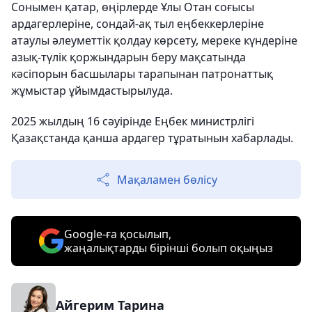
Сонымен қатар, өңірлерде Ұлы Отан соғысы
ардагерлеріне, сондай-ақ тыл еңбеккерлеріне
атаулы әлеуметтік қолдау көрсету, мереке күндеріне
азық-түлік қоржындарын беру мақсатында
кәсіпорын басшылары тарапынан патронаттық
жұмыстар ұйымдастырылуда.
2025 жылдың 16 сәуірінде Еңбек министрлігі
Қазақстанда қанша ардагер тұратынын хабарлады.
Мақаламен бөлісу
Google-ға қосылып,
жаңалықтарды бірінші болып оқыңыз
Айгерим Тарина