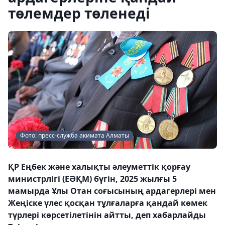
төлемдер төленеді
Фото: пресс-служба акимата Алматы
ҚР Еңбек және халықты әлеуметтік қорғау
министрлігі (ЕӘҚМ) бүгін, 2025 жылғы 5
мамырда Ұлы Отан соғысының ардагерлері мен
Жеңіске үлес қосқан тұлғаларға қандай көмек
түрлері көрсетілетінін айтты, деп хабарлайды