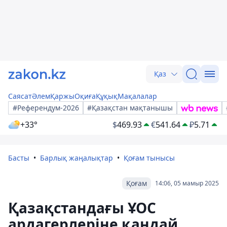
Қаз
Саясат
Әлем
Қаржы
Оқиға
Құқық
Мақалалар
#Референдум-2026
#Қазақстан мақтанышы
+33°
$
469.93
€
541.64
₽
5.71
Басты
Барлық жаңалықтар
Қоғам тынысы
Қоғам
14:06, 05 мамыр 2025
Қазақстандағы ҰОС
ардагерлеріне қандай