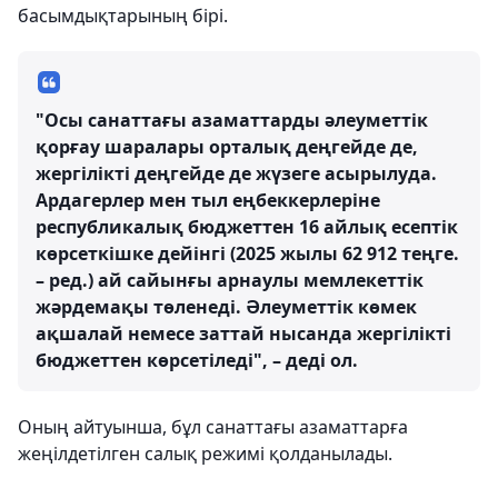
басымдықтарының бірі.
"Осы санаттағы азаматтарды әлеуметтік
қорғау шаралары орталық деңгейде де,
жергілікті деңгейде де жүзеге асырылуда.
Ардагерлер мен тыл еңбеккерлеріне
республикалық бюджеттен 16 айлық есептік
көрсеткішке дейінгі (2025 жылы 62 912 теңге.
– ред.) ай сайынғы арнаулы мемлекеттік
жәрдемақы төленеді. Әлеуметтік көмек
ақшалай немесе заттай нысанда жергілікті
бюджеттен көрсетіледі", – деді ол.
Оның айтуынша, бұл санаттағы азаматтарға
жеңілдетілген салық режимі қолданылады.