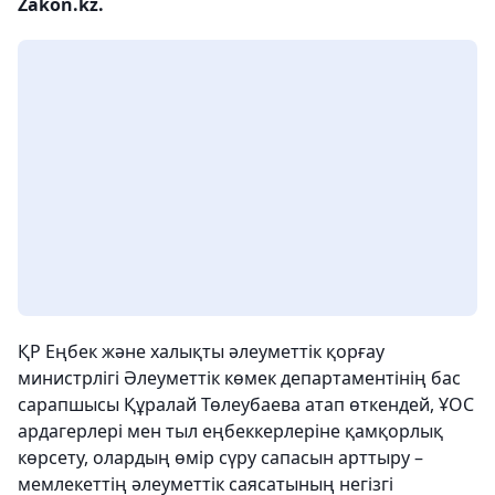
Zakon.kz.
ҚР Еңбек және халықты әлеуметтік қорғау
министрлігі Әлеуметтік көмек департаментінің бас
сарапшысы Құралай Төлеубаева атап өткендей, ҰОС
ардагерлері мен тыл еңбеккерлеріне қамқорлық
көрсету, олардың өмір сүру сапасын арттыру –
мемлекеттің әлеуметтік саясатының негізгі