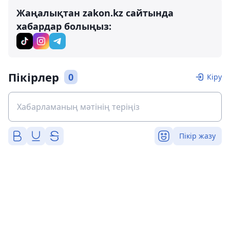
Жаңалықтан zakon.kz сайтында
хабардар болыңыз:
Пікірлер
0
Кіру
Пікір жазу