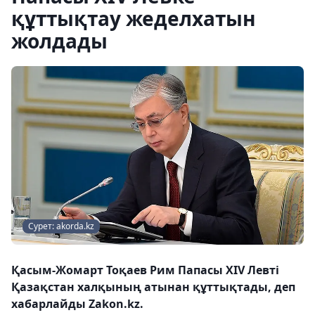
құттықтау жеделхатын
жолдады
Сурет: akorda.kz
Қасым-Жомарт Тоқаев Рим Папасы XIV Левті
Қазақстан халқының атынан құттықтады, деп
хабарлайды Zakon.kz.