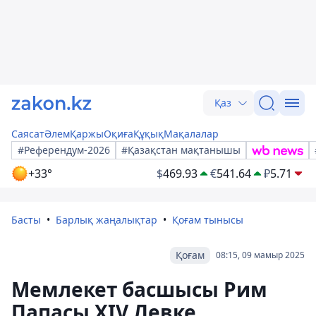
Қаз
Саясат
Әлем
Қаржы
Оқиға
Құқық
Мақалалар
#Референдум-2026
#Қазақстан мақтанышы
+33°
$
469.93
€
541.64
₽
5.71
Басты
Барлық жаңалықтар
Қоғам тынысы
Қоғам
08:15, 09 мамыр 2025
Мемлекет басшысы Рим
Папасы XIV Левке