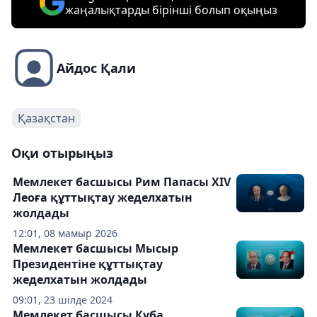
жаңалықтарды бірінші болып оқыңыз
Айдос Қали
Қазақстан
Оқи отырыңыз
Мемлекет басшысы Рим Папасы XIV
Леоға құттықтау жеделхатын
жолдады
12:01, 08 мамыр 2026
Мемлекет басшысы Мысыр
Президентіне құттықтау
жеделхатын жолдады
09:01, 23 шілде 2024
Мемлекет басшысы Куба