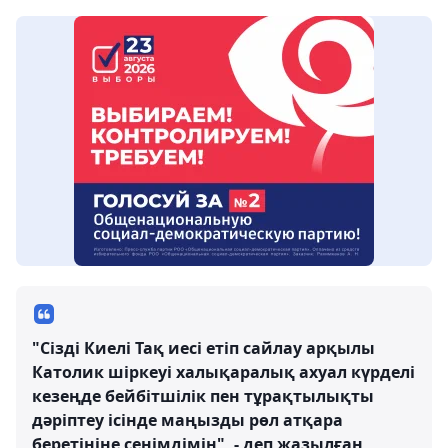
"Сізді Киелі Тақ иесі етіп сайлау арқылы
Католик шіркеуі халықаралық ахуал күрделі
кезеңде бейбітшілік пен тұрақтылықты
дәріптеу ісінде маңызды рөл атқара
беретініне сенімдімін", - деп жазылған