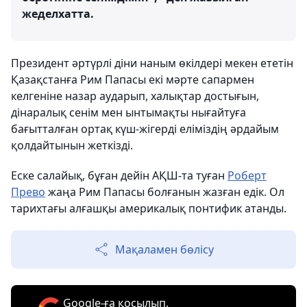
жеделхатта.
Президент әртүрлі діни наным өкілдері мекен ететін
Қазақстанға Рим Папасы екі мәрте сапармен
келгеніне назар аударып, халықтар достығын,
дінаралық сенім мен ынтымақты нығайтуға
бағытталған ортақ күш-жігерді еліміздің әрдайым
қолдайтынын жеткізді.
Еске салайық, бұған дейін АҚШ-та туған
Роберт
Прево
жаңа Рим Папасы болғанын жазған едік. Ол
тарихтағы алғашқы америкалық понтифик атанды.
Мақаламен бөлісу
Google-ға қосылып,