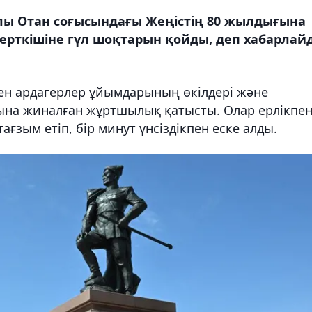
Ұлы Отан соғысындағы Жеңістің 80 жылдығына
рткішіне гүл шоқтарын қойды, деп хабарлай
ен ардагерлер ұйымдарының өкілдері және
на жиналған жұртшылық қатысты. Олар ерлікпе
ғзым етіп, бір минут үнсіздікпен еске алды.