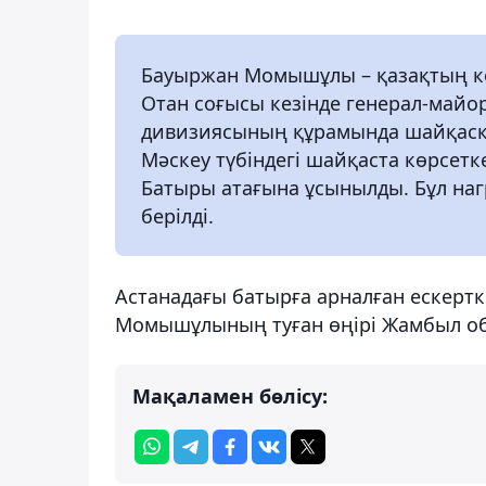
Бауыржан Момышұлы – қазақтың к
Отан соғысы кезінде генерал-майо
дивизиясының құрамында шайқасқан
Мәскеу түбіндегі шайқаста көрсетк
Батыры атағына ұсынылды. Бұл наг
берілді.
Астанадағы батырға арналған ескерт
Момышұлының туған өңірі Жамбыл об
Мақаламен бөлісу: