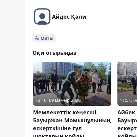
Айдос Қали
Алматы
Оқи отырыңыз
12:16, 09 мамыр 2026
11:51, 
Мемлекеттік кеңесші
Айбек
Бауыржан Момышұлының
Бауыр
ескерткішіне гүл
ескерт
шоқтарын қойды
қойды