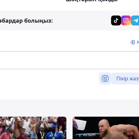
абардар болыңыз:
Пікір жаз