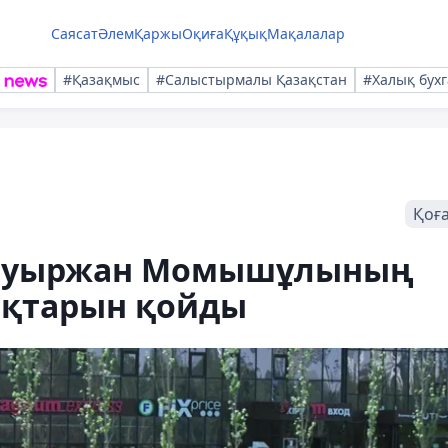
Саясат
Әлем
Қаржы
Оқиға
Құқық
Мақалалар
#Қазақмыс
#Салыстырмалы Қазақстан
#Халық бухг
Қоғ
 Бауыржан Момышұлының
оқтарын қойды