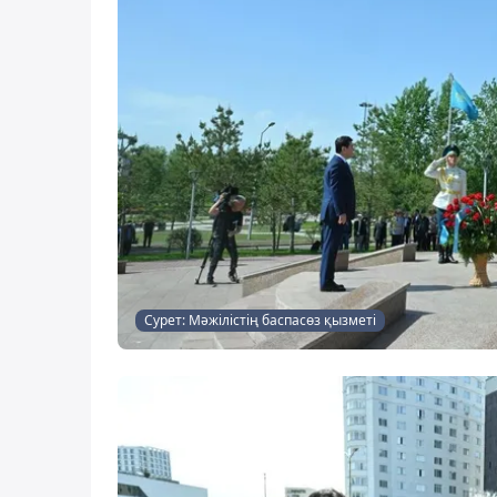
Сурет: Мәжілістің баспасөз қызметі