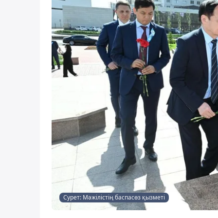
Сурет: Мәжілістің баспасөз қызметі