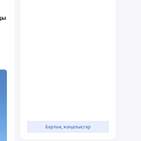
ды
н
Барлық жаңалықтар