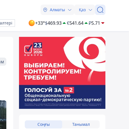
Алматы
Қаз
+33°
$
469.93
€
541.64
₽
5.71
алтері
ам
Соңғы
Танымал