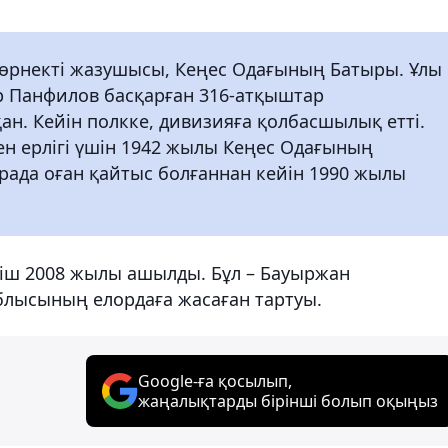
өрнекті жазушысы, Кеңес Одағының Батыры. Ұлы
р Панфилов басқарған 316-атқыштар
. Кейін полкке, дивизияға қолбасшылық етті.
ен ерлігі үшін 1942 жылы Кеңес Одағының
рада оған қайтыс болғаннан кейін 1990 жылы
кіш 2008 жылы ашылды. Бұл – Бауыржан
лысының елордаға жасаған тартуы.
Google-ға қосылып,
жаңалықтарды бірінші болып оқыңыз