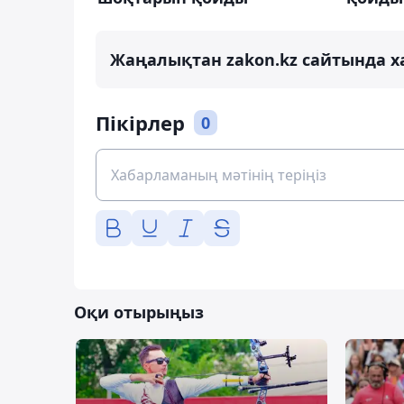
Жаңалықтан zakon.kz сайтында х
Пікірлер
0
Оқи отырыңыз