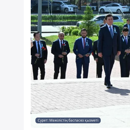
Сурет: Мәжілістің баспасөз қызметі