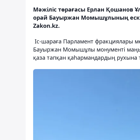
Мәжіліс төрағасы Ерлан Қошанов 
орай Бауыржан Момышұлының еске
Zakon.kz.
Іс-шараға Парламент фракциялары м
Бауыржан Момышұлы монументі маңы
қаза тапқан қаһармандардың рухына та