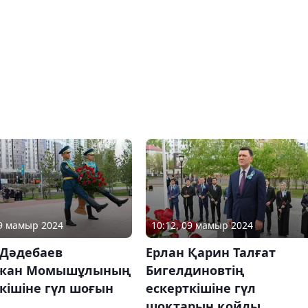
09 мамыр 2024
10:12, 09 мамыр 2024
 Дәдебаев
Ерлан Қарин Талғат
жан Момышұлының
Бигелдиновтің
кішіне гүл шоғын
ескерткішіне гүл
шоқтарын қойды