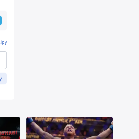
Кіру
у