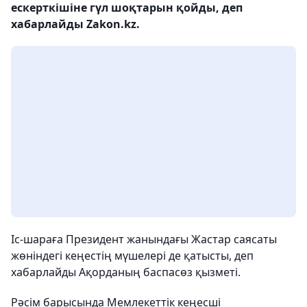
ескерткішіне гүл шоқтарын қойды, деп
хабарлайды Zakon.kz.
Іс-шараға Президент жанындағы Жастар саясаты
жөніндегі кеңестің мүшелері де қатысты, деп
хабарлайды Ақорданың баспасөз қызметі.
Рәсім барысында Мемлекеттік кеңесші