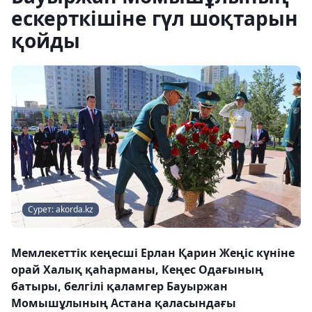
ескерткішіне гүл шоқтарын
қойды
Сурет: akorda.kz
Мемлекеттік кеңесші Ерлан Қарин Жеңіс күніне
орай Халық қаһарманы, Кеңес Одағының
батыры, белгілі қаламгер Бауыржан
Момышұлының Астана қаласындағы