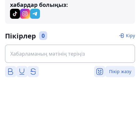
хабардар болыңыз:
Пікірлер
0
Кіру
Пікір жазу