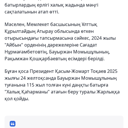
батырлардың ерлігі халық жадында мәңгі
сақталатынын атап өтті.
Мәселен, Мемлекет басшысының Ұлттық
Құрылтайдың Атырау облысында өткен
отырысындағы тапсырмасына сәйкес, 2024 жылы
"Айбын" орденінің дәрежелеріне Сағадат
Нұрмағамбетовтің, Бауыржан Момышұлының,
Рақымжан Қошқарбаевтың есімдері берілді.
Бұған қоса Президент Қасым-Жомарт Тоқаев 2025
жылғы 24 желтоқсанда Бауыржан Момышұлының
туғанына 115 жыл толған күні даңқты батырға
"Халық Қаһарманы" атағын беру туралы Жарлыққа
қол қойды.