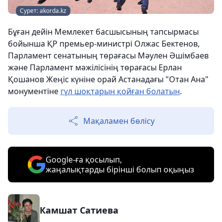
Сурет: akorda.kz
Бұған дейін Мемлекет басшысының тапсырмасы
бойынша ҚР премьер-министрі Олжас Бектенов,
Парламент сенатының төрағасы Мәулен Әшімбаев
және Парламент мәжілісінің төрағасы Ерлан
Қошанов Жеңіс күніне орай Астанадағы "Отан Ана"
монументіне
гүл шоқтарын қойған болатын
.
Мақаламен бөлісу
Google-ға қосылып,
жаңалықтарды бірінші болып оқыңыз
Камшат Сатиева