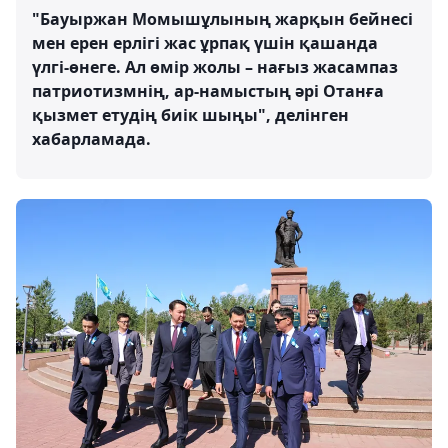
"Бауыржан Момышұлының жарқын бейнесі
мен ерен ерлігі жас ұрпақ үшін қашанда
үлгі-өнеге. Ал өмір жолы – нағыз жасампаз
патриотизмнің, ар-намыстың әрі Отанға
қызмет етудің биік шыңы", делінген
хабарламада.