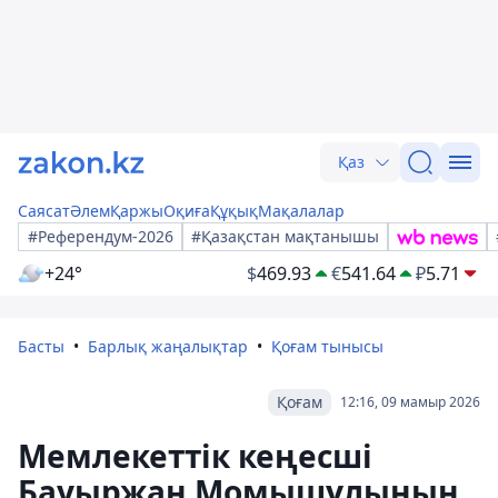
Қаз
Саясат
Әлем
Қаржы
Оқиға
Құқық
Мақалалар
#Референдум-2026
#Қазақстан мақтанышы
+24°
$
469.93
€
541.64
₽
5.71
Басты
Барлық жаңалықтар
Қоғам тынысы
Қоғам
12:16, 09 мамыр 2026
Мемлекеттік кеңесші
Бауыржан Момышұлының