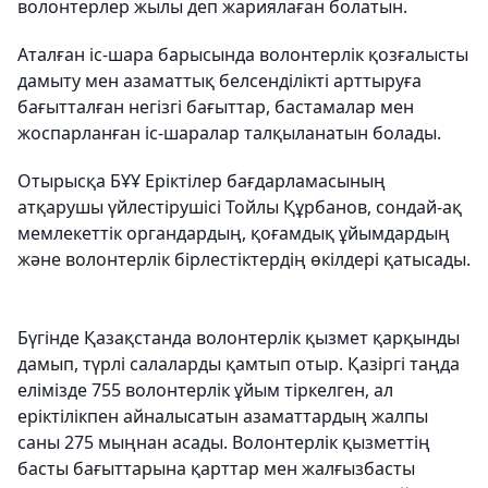
волонтерлер жылы деп жариялаған болатын.
Аталған іс-шара барысында волонтерлік қозғалысты
дамыту мен азаматтық белсенділікті арттыруға
бағытталған негізгі бағыттар, бастамалар мен
жоспарланған іс-шаралар талқыланатын болады.
Отырысқа БҰҰ Еріктілер бағдарламасының
атқарушы үйлестірушісі Тойлы Құрбанов, сондай-ақ
мемлекеттік органдардың, қоғамдық ұйымдардың
және волонтерлік бірлестіктердің өкілдері қатысады.
Бүгінде Қазақстанда волонтерлік қызмет қарқынды
дамып, түрлі салаларды қамтып отыр. Қазіргі таңда
елімізде 755 волонтерлік ұйым тіркелген, ал
еріктілікпен айналысатын азаматтардың жалпы
саны 275 мыңнан асады. Волонтерлік қызметтің
басты бағыттарына қарттар мен жалғызбасты