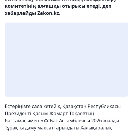
комитетінің алғашқы отырысы өтеді, деп
хабарлайды Zakon.kz.
Естеріңізге сала кетейік, Қазақстан Республикасы
Президенті Қасым-Жомарт Тоқаевтың
бастамасымен БҰҰ Бас Ассамблеясы 2026 жылды
Тұрақты даму мақсаттарындағы Халықаралық