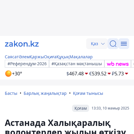
Қаз
Саясат
Әлем
Қаржы
Оқиға
Құқық
Мақалалар
#Референдум-2026
#Қазақстан мақтанышы
+30°
$
467.48
€
539.52
₽
5.73
Басты
Барлық жаңалықтар
Қоғам тынысы
Қоғам
13:33, 10 мамыр 2025
Астанада Халықаралық
волонтерлер жылын өткізу