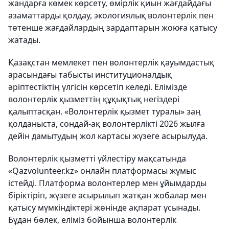
жандарға көмек көрсету, өмірлік қиын жағдайдағы
азаматтарды қолдау, экологиялық волонтерлік пен
төтенше жағдайлардың зардаптарын жоюға қатысу
жатады.
Қазақстан мемлекет пен волонтерлік қауымдастық
арасындағы табысты институционалдық
әріптестіктің үлгісін көрсетіп келеді. Елімізде
волонтерлік қызметтің құқықтық негіздері
қалыптасқан. «Волонтерлік қызмет туралы» заң
қолданыста, сондай-ақ волонтерлікті 2026 жылға
дейін дамытудың жол картасы жүзеге асырылуда.
Волонтерлік қызметті үйлестіру мақсатында
«Qazvolunteer.kz» онлайн платформасы жұмыс
істейді. Платформа волонтерлер мен ұйымдарды
біріктіріп, жүзеге асырылып жатқан жобалар мен
қатысу мүмкіндіктері жөнінде ақпарат ұсынады.
Бұдан бөлек, еліміз бойынша волонтерлік