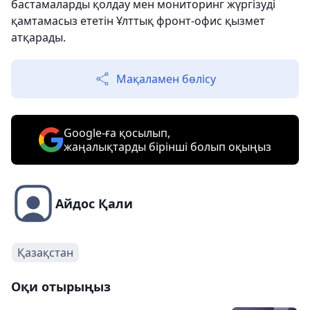
бастамаларды қолдау мен мониторинг жүргізуді
қамтамасыз ететін Ұлттық фронт-офис қызмет
атқарады.
Мақаламен бөлісу
Google-ға қосылып,
жаңалықтарды бірінші болып оқыңыз
Айдос Қали
Қазақстан
Оқи отырыңыз