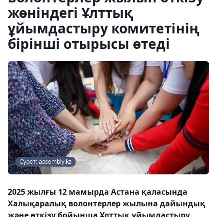
жөніндегі Ұлттық
ұйымдастыру комитетінің
бірінші отырысы өтеді
Сурет: assembly.kz
2025 жылғы 12 мамырда Астана қаласында
Халықаралық волонтерлер жылына дайындық
және өткізу бойынша Ұлттық ұйымдастыру