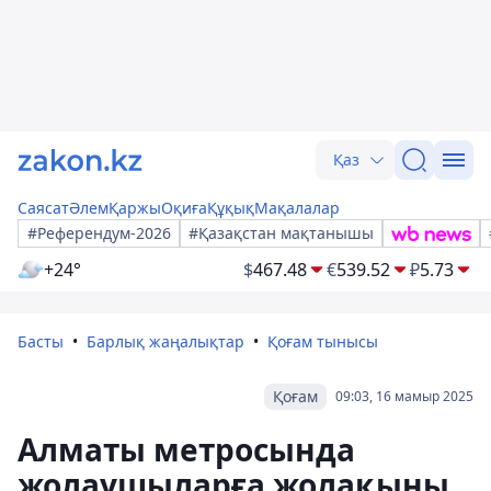
Қаз
Саясат
Әлем
Қаржы
Оқиға
Құқық
Мақалалар
#Референдум-2026
#Қазақстан мақтанышы
+24°
$
467.48
€
539.52
₽
5.73
Басты
Барлық жаңалықтар
Қоғам тынысы
Қоғам
09:03, 16 мамыр 2025
Алматы метросында
жолаушыларға жолақыны