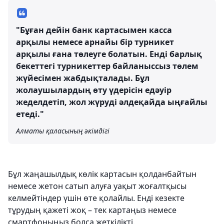
"Бұған дейін банк картасымен касса
арқылы немесе арнайы бір турникет
арқылы ғана төлеуге болатын. Енді барлық
бекеттегі турникеттер байланыссыз төлем
жүйесімен жабдықталады. Бұл
жолаушылардың өту үдерісін едәуір
жеделдетіп, жол жүруді әлдеқайда ыңғайлы
етеді."
Алматы қаласының әкімдігі
Бұл жаңашылдық көлік картасын қолданбайтын
немесе жетон сатып алуға уақыт жоғалтқысы
келмейтіндер үшін өте қолайлы. Енді кезекте
тұрудың қажеті жоқ – тек картаңыз немесе
смартфоныңыз болса жеткілікті.