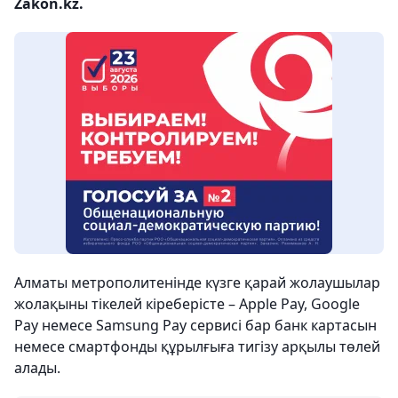
Zakon.kz.
Алматы метрополитенінде күзге қарай жолаушылар
жолақыны тікелей кіреберісте – Apple Pay, Google
Pay немесе Samsung Pay сервисі бар банк картасын
немесе смартфонды құрылғыға тигізу арқылы төлей
алады.