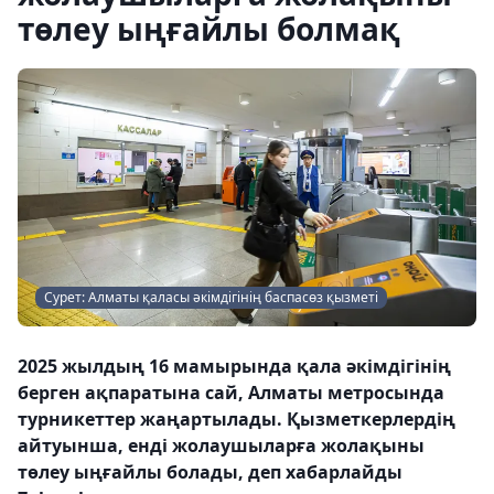
төлеу ыңғайлы болмақ
Сурет: Алматы қаласы әкімдігінің баспасөз қызметі
2025 жылдың 16 мамырында қала әкімдігінің
берген ақпаратына сай, Алматы метросында
турникеттер жаңартылады. Қызметкерлердің
айтуынша, енді жолаушыларға жолақыны
төлеу ыңғайлы болады, деп хабарлайды