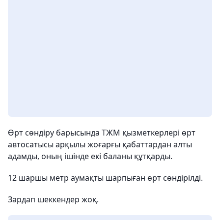
Өрт сөндіру барысында ТЖМ қызметкерлері өрт
автосатысы арқылы жоғарғы қабаттардан алты
адамды, оның ішінде екі баланы құтқарды.
12 шаршы метр аумақты шарпыған өрт сөндірілді.
Зардап шеккендер жоқ.