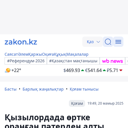
Қаз
Саясат
Әлем
Қаржы
Оқиға
Құқық
Мақалалар
#Референдум-2026
#Қазақстан мақтанышы
+22°
$
469.93
€
541.64
₽
5.71
Басты
Барлық жаңалықтар
Қоғам тынысы
Қоғам
19:49, 20 мамыр 2025
Қызылордада өртке
оранған пәтерден алты