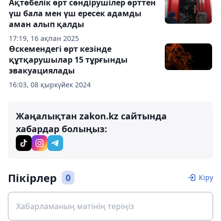
Ақтөбелік өрт сөндірушілер өрттен
үш бала мен үш ересек адамды
аман алып қалды
17:19, 16 ақпан 2025
Өcкемендегі өрт кезінде
құтқарушылар 15 тұрғынды
эвакуациялады
16:03, 08 қыркүйек 2024
Жаңалықтан zakon.kz сайтында
хабардар болыңыз:
Пікірлер
0
Кіру