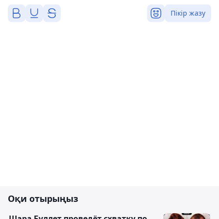
Пікір жазу
Оқи отырыңыз
Шара Буллет проведёт схватку по