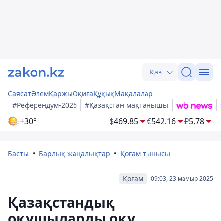
Қаз
Саясат
Әлем
Қаржы
Оқиға
Құқық
Мақалалар
#Референдум-2026
#Қазақстан мақтанышы
+30°
$
469.85
€
542.16
₽
5.78
Басты
Барлық жаңалықтар
Қоғам тынысы
Қоғам
09:03, 23 мамыр 2025
Қазақстандық
оқушыларды оқу