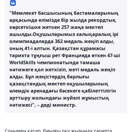
"Мемлекет басшысының бастамаларының
арқасында елімізде бір жылда рекордтық
көрсеткішке жеткен 257 жаңа мектеп
ашылды.Оқушыларымыз халықаралық ірі
олимпиадаларда 362 медаль жеңіп алды,
оның 41-і алтын. Қазақстан құрамасы
тарихта тұңғыш рет Францияда өткен 47-ші
WorldSkills чемпионатында тамаша
нәтижеге қол жеткізіп, жеті медаль жеңіп
алды. Бұл жеңістердің барлығы
қазақстандық мектеп оқушыларының
әлемдік аренадағы бәсекеге қабілеттілігін
арттыру жолындағы жүйелі жұмыстың
нәтижесі", – деді министр.
Сонымен қатар, биылғы оқу жылында тарихта