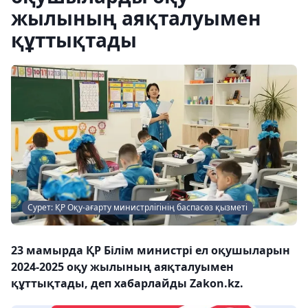
жылының аяқталуымен
құттықтады
Сурет: ҚР Оқу-ағарту министрлігінің баспасөз қызметі
23 мамырда ҚР Білім министрі ел оқушыларын
2024-2025 оқу жылының аяқталуымен
құттықтады, деп хабарлайды Zakon.kz.