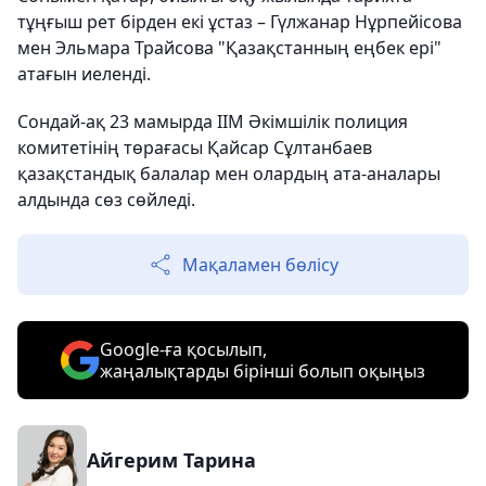
тұңғыш рет бірден екі ұстаз – Гүлжанар Нұрпейісова
мен Эльмара Трайсова "Қазақстанның еңбек ері"
атағын иеленді.
Сондай-ақ 23 мамырда ІІМ Әкімшілік полиция
комитетінің төрағасы Қайсар Сұлтанбаев
қазақстандық балалар мен олардың ата-аналары
алдында сөз сөйледі.
Мақаламен бөлісу
Google-ға қосылып,
жаңалықтарды бірінші болып оқыңыз
Айгерим Тарина