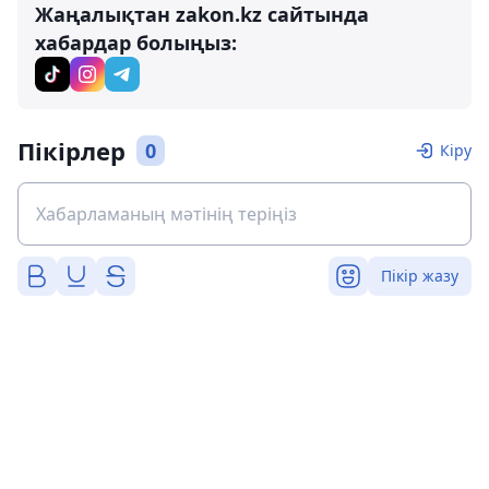
Жаңалықтан zakon.kz сайтында
хабардар болыңыз:
Пікірлер
0
Кіру
Пікір жазу