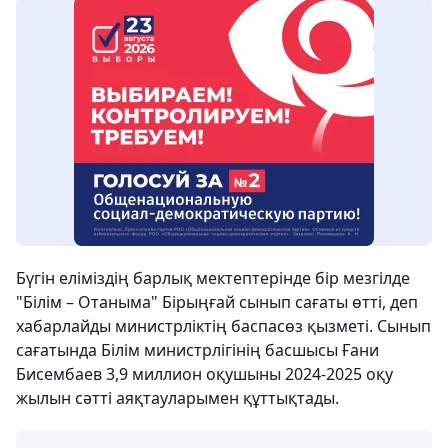
Бүгін еліміздің барлық мектептерінде бір мезгілде
"Білім – Отаныма" Бірыңғай сынып сағаты өтті, деп
хабарлайды министрліктің баспасөз қызметі. Сынып
сағатында Білім министрлігінің басшысы Ғани
Бисембаев 3,9 миллион оқушыны 2024-2025 оқу
жылын сәтті аяқтауларымен құттықтады.