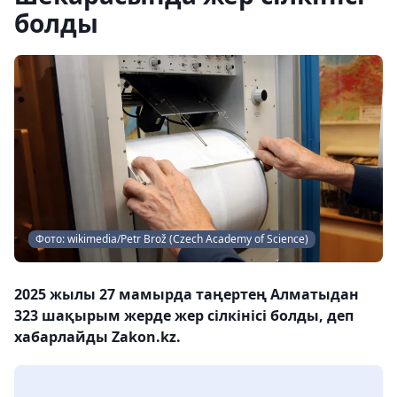
болды
Фото: wikimedia/Petr Brož (Czech Academy of Science)
2025 жылы 27 мамырда таңертең Алматыдан
323 шақырым жерде жер сілкінісі болды, деп
хабарлайды Zakon.kz.