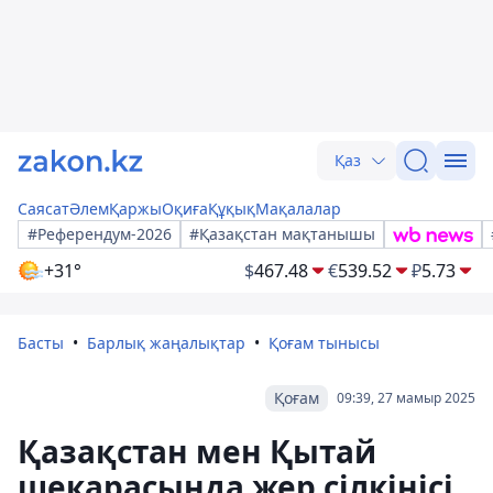
Қаз
Саясат
Әлем
Қаржы
Оқиға
Құқық
Мақалалар
#Референдум-2026
#Қазақстан мақтанышы
+31°
$
467.48
€
539.52
₽
5.73
Басты
Барлық жаңалықтар
Қоғам тынысы
Қоғам
09:39, 27 мамыр 2025
Қазақстан мен Қытай
шекарасында жер сілкінісі