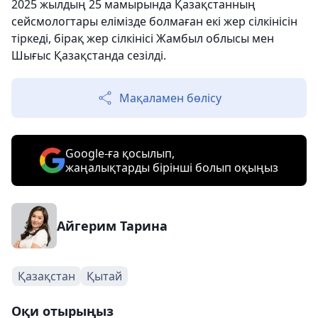
2025 жылдың 25 мамырында Қазақстанның
сейсмологтары елімізде болмаған екі жер сілкінісін
тіркеді, бірақ жер сілкінісі Жамбыл облысы мен
Шығыс Қазақстанда сезілді.
Мақаламен бөлісу
Google-ға қосылып,
жаңалықтарды бірінші болып оқыңыз
Айгерим Тарина
Қазақстан
Қытай
Оқи отырыңыз