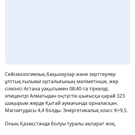
Сейсмологиялық бақылаулар және зерттеулер
ұлттық ғылыми орталығының мәліметінше, жер
сілкінісі Астана уақытымен 08:40-та тіркелді,
эпицентрі Алматыдан оңтүстік-шығысқа қарай 323
шақырым жерде Қытай аумағында орналасқан.
Магнитудасы 4,4 болды. Энергетикалық класс K=9,5.
Оның Қазақстанда болуы туралы ақпарат жоқ.