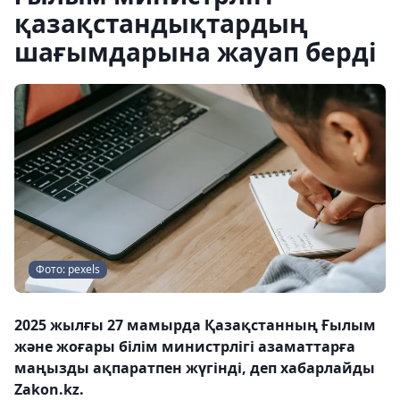
қазақстандықтардың
шағымдарына жауап берді
Фото: pexels
2025 жылғы 27 мамырда Қазақстанның Ғылым
және жоғары білім министрлігі азаматтарға
маңызды ақпаратпен жүгінді, деп хабарлайды
Zakon.kz.