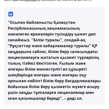
"Осыған байланысты Қазақстан
Республикасының заңнамасының
жекелеген ережелерін түсіндіру қажет деп
санаймыз. "Білім туралы", сондай-ақ
"Рұқсаттар және хабарламалар туралы" ҚР
заңдарына сәйкес, білім беру саласындағы
лицензиялауға жататын қызмет түрлерінің
толық тізбесі бекітілген. Ғылым және
жоғары білім министрлігі өз құзыреті
шеңберінде жоғары және жоғары оқу
орнынан кейінгі білім беру бағдарламалары
бойынша білім беру қызметін жүзеге асыру
үшін заңды тұлғаларға лицензиялар мен
оған қосымшалар береді", – деді ол.