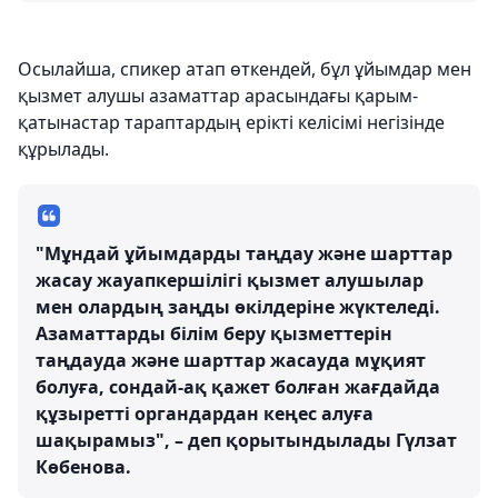
Осылайша, спикер атап өткендей, бұл ұйымдар мен
қызмет алушы азаматтар арасындағы қарым-
қатынастар тараптардың ерікті келісімі негізінде
құрылады.
"Мұндай ұйымдарды таңдау және шарттар
жасау жауапкершілігі қызмет алушылар
мен олардың заңды өкілдеріне жүктеледі.
Азаматтарды білім беру қызметтерін
таңдауда және шарттар жасауда мұқият
болуға, сондай-ақ қажет болған жағдайда
құзыретті органдардан кеңес алуға
шақырамыз", – деп қорытындылады Гүлзат
Көбенова.