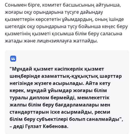
Сонымен бірге, комитет басшысының айтуынша,
жоғары оқу орындарына түсуге дайындау
қызметтерін көрсететін ұйымдардың, оның ішінде
шетелдік оқу орындарына түсу бойынша кеңес беру
қызметінің қызметі қосымша білім беру саласына
жатады және лицензиялауға жатпайды.
"Мұндай қызмет кәсіпкерлік қызмет
шеңберінде азаматтық-құқықтық шарттар
негізінде жүзеге асырылады. Айта кету
керек, мұндай ұйымдар жоғары білім
туралы диплом бермейді, мемлекеттік
жалпы білім беру бағдарламалары мен
стандарттарын іске асырмайды, ресми
білім беру субъектілері болып саналмайды",
– деді Гүлзат Көбенова.