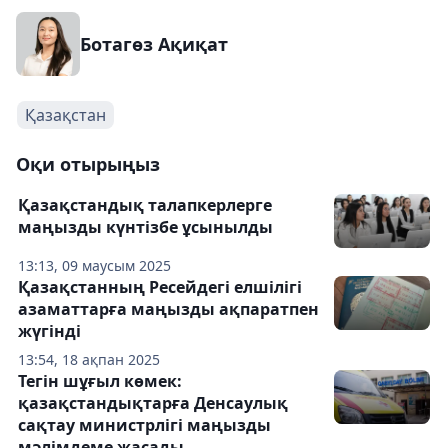
Ботагөз Ақиқат
Қазақстан
Оқи отырыңыз
Қазақстандық талапкерлерге
маңызды күнтізбе ұсынылды
13:13, 09 маусым 2025
Қазақстанның Ресейдегі елшілігі
азаматтарға маңызды ақпаратпен
жүгінді
13:54, 18 ақпан 2025
Тегін шұғыл көмек:
қазақстандықтарға Денсаулық
сақтау министрлігі маңызды
мәлімдеме жасады