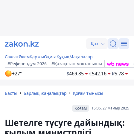
Қаз
Саясат
Әлем
Қаржы
Оқиға
Құқық
Мақалалар
#Референдум-2026
#Қазақстан мақтанышы
+27°
$
469.85
€
542.16
₽
5.78
Басты
Барлық жаңалықтар
Қоғам тынысы
Қоғам
15:06, 27 мамыр 2025
Шетелге түсуге дайындық:
ғылым министрлігі