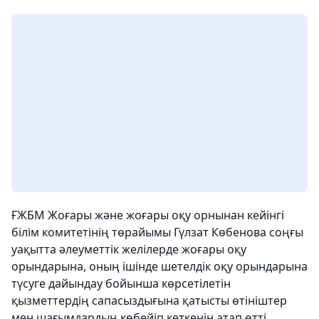
ҒЖБМ Жоғары және жоғары оқу орнынан кейінгі
білім комитетінің төрайымы Гүлзат Көбенова соңғы
уақытта әлеуметтік желілерде жоғары оқу
орындарына, оның ішінде шетелдік оқу орындарына
түсуге дайындау бойынша көрсетілетін
қызметтердің сапасыздығына қатысты өтініштер
мен шағымдардың көбейіп кеткенін атап өтті.