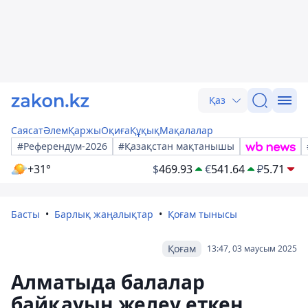
Қаз
Саясат
Әлем
Қаржы
Оқиға
Құқық
Мақалалар
#Референдум-2026
#Қазақстан мақтанышы
+31°
$
469.93
€
541.64
₽
5.71
Басты
Барлық жаңалықтар
Қоғам тынысы
Қоғам
13:47, 03 маусым 2025
Алматыда балалар
байқауын желеу еткен