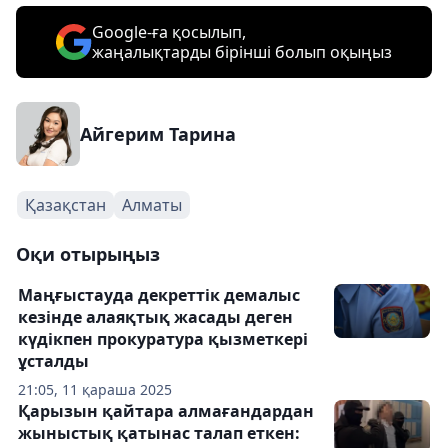
Google-ға қосылып,
жаңалықтарды бірінші болып оқыңыз
Айгерим Тарина
Қазақстан
Алматы
Оқи отырыңыз
Маңғыстауда декреттік демалыс
кезінде алаяқтық жасады деген
күдікпен прокуратура қызметкері
ұсталды
21:05, 11 қараша 2025
Қарызын қайтара алмағандардан
жыныстық қатынас талап еткен: