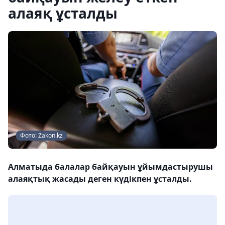
алаяқ ұсталды
Фото: Zakon.kz
Алматыда балалар байқауын ұйымдастырушы
алаяқтық жасады деген күдікпен ұсталды.