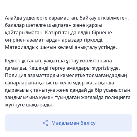
Алайда уәделерге қарамастан, байқау өткізілмеген,
балалар шетелге шықпаған және қаржы
қайтарылмаған. Қазіргі таңда елдің бірнеше
өңірінен азаматтардан арыздар тіркелді.
Материалдық шығын көлемі анықталу үстінде.
Күдікті ұсталып, уақытша ұстау изоляторына
қамалды. Кешенді тергеу амалдары жүргізілуде.
Полиция азаматтарды кәмелетке толмағандардың
сапарларына қатысты келісімдер жасасқанда
қырағылық танытуға және қандай да бір ұсыныстың
заңдылығына күмән туындаған жағдайда полицияға
жүгінуге шақырады.
Мақаламен бөлісу