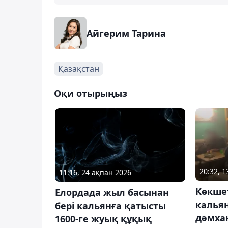
Айгерим Тарина
Қазақстан
Оқи отырыңыз
20:32, 
11:16, 24 ақпан 2026
Көкше
Елордада жыл басынан
калья
бері кальянға қатысты
дәмха
1600-ге жуық құқық