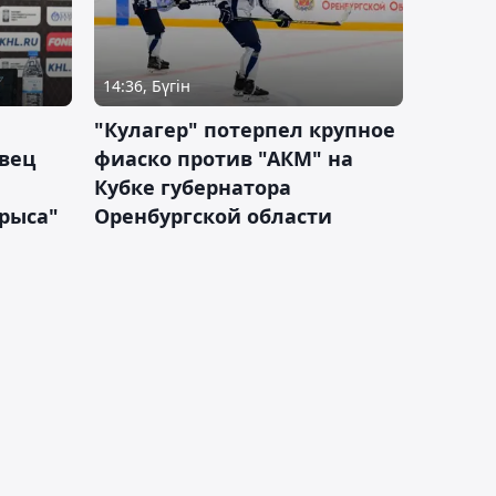
14:36, Бүгін
"Кулагер" потерпел крупное
вец
фиаско против "АКМ" на
Кубке губернатора
арыса"
Оренбургской области