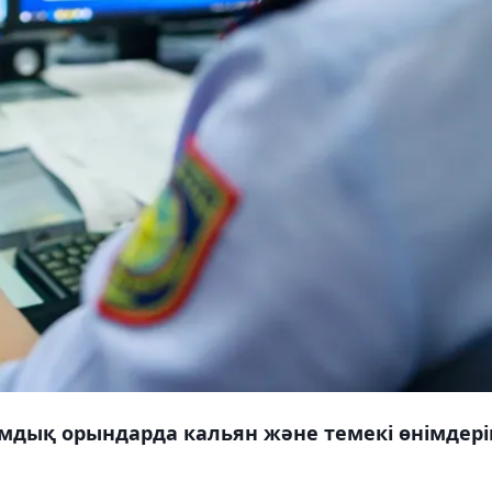
мдық орындарда кальян және темекі өнімдері