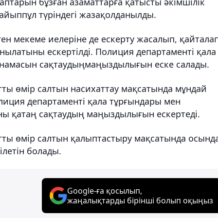
лаптарын бұзған азаматтарға қатысты әкімшілік
айыппұл түріндегі жазақолданылды.
ен мекеме иелеріне де ескерту жасалып, қайтала
нылатыны ескертілді. Полиция департаменті қала
ңнамасын сақтаудыңмаңыздылығын еске салады.
атты өмір салтын насихаттау мақсатында мұндай
лиция департаменті қала тұрғындары мен
ны қатаң сақтаудың маңыздылығын ескертеді.
атты өмір салтын қалыптастыру мақсатында осынд
ілетін болады.
Google-ға қосылып,
жаңалықтарды бірінші болып оқыңыз