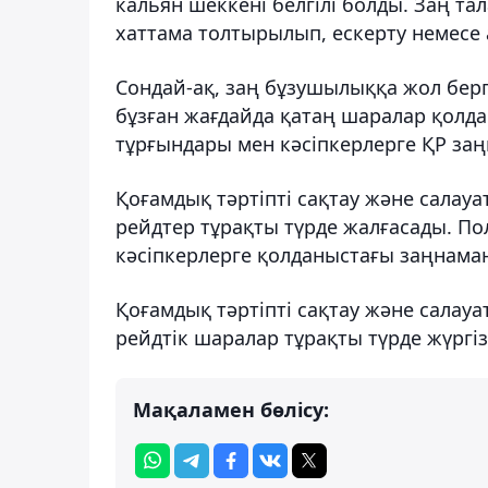
кальян шеккені белгілі болды. Заң та
хаттама толтырылып, ескерту немесе 
Сондай-ақ, заң бұзушылыққа жол берг
бұзған жағдайда қатаң шаралар қолда
тұрғындары мен кәсіпкерлерге ҚР за
Қоғамдық тәртіпті сақтау және салау
рейдтер тұрақты түрде жалғасады. По
кәсіпкерлерге қолданыстағы заңнама
Қоғамдық тәртіпті сақтау және салау
рейдтік шаралар тұрақты түрде жүргіз
Мақаламен бөлісу: