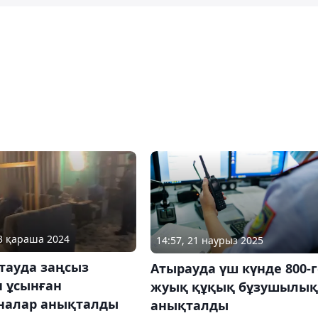
13 қараша 2024
14:57, 21 наурыз 2025
тауда заңсыз
Атырауда үш күнде 800-г
н ұсынған
жуық құқық бұзушылық
налар анықталды
анықталды