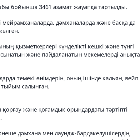
бабы бойынша 3461 азамат жауапқа тартылды.
 мейрамханаларда, дәмханаларда және басқа да
келген.
ың қызметкерлері күнделікті кешкі және түнгі
 ұсынатын және пайдаланатын мекемелерді анықта
рда темекі өнімдерін, оның ішінде кальян, вейп
е тыйым салынған.
 қорғау және қоғамдық орындардағы тәртіпті
.
ірнеше дәмхана мен лаундж-бардакелушілердің