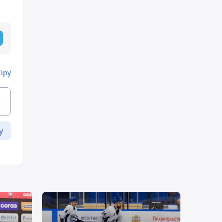
Кіру
у