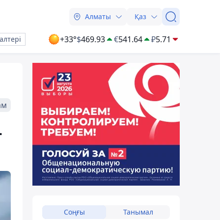
Алматы
Қаз
+33°
$
469.93
€
541.64
₽
5.71
алтері
ам
-
Соңғы
Танымал