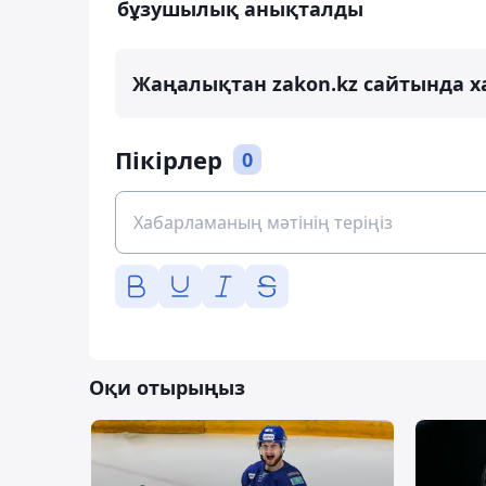
бұзушылық анықталды
Жаңалықтан zakon.kz сайтында х
Пікірлер
0
Оқи отырыңыз