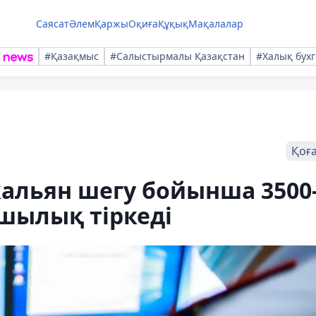
Саясат
Әлем
Қаржы
Оқиға
Құқық
Мақалалар
#Қазақмыс
#Салыстырмалы Қазақстан
#Халық бухг
Қоғ
альян шегу бойынша 3500
шылық тіркеді