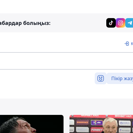
абардар болыңыз:
Пікір жаз