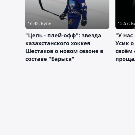
16:42, Бүгін
15:57, Б
"Цель - плей-офф": звезда
"У нас
казахстанского хоккея
Усик 
Шестаков о новом сезоне в
своём 
составе "Барыса"
проща