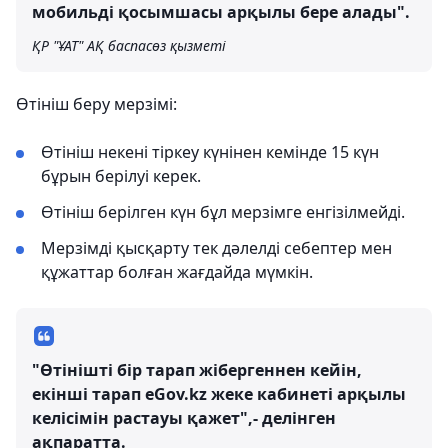
мобильді қосымшасы арқылы бере алады".
ҚР "ҰАТ" АҚ баспасөз қызметі
Өтініш беру мерзімі:
Өтініш некені тіркеу күнінен кемінде 15 күн
бұрын берілуі керек.
Өтініш берілген күн бұл мерзімге енгізілмейді.
Мерзімді қысқарту тек дәлелді себептер мен
құжаттар болған жағдайда мүмкін.
"Өтінішті бір тарап жібергеннен кейін,
екінші тарап eGov.kz жеке кабинеті арқылы
келісімін растауы қажет",- делінген
ақпаратта.