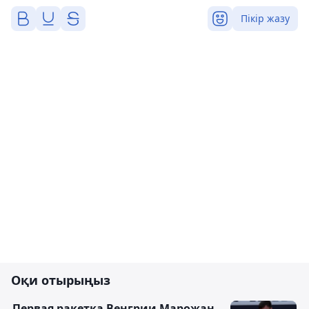
Пікір жазу
Оқи отырыңыз
Первая ракетка Венгрии Марожан