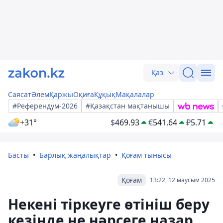
Қаз
Саясат
Әлем
Қаржы
Оқиға
Құқық
Мақалалар
#Референдум-2026
#Қазақстан мақтанышы
+31°
$
469.93
€
541.64
₽
5.71
Басты
Барлық жаңалықтар
Қоғам тынысы
Қоғам
13:22, 12 маусым 2025
Некені тіркеуге өтініш беру
кезінде не нәрсеге назар