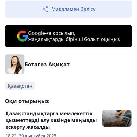
Мақаламен бөлісу
Google-ға қосылып,
жаңалықтарды бірінші болып оқыңыз
Ботагөз Ақиқат
Қазақстан
Оқи отырыңыз
Қазақстандықтарға мемлекеттік
қызметтерді алу кезінде маңызды
ескерту жасалды
18:22, 30 қыркүйек 2025