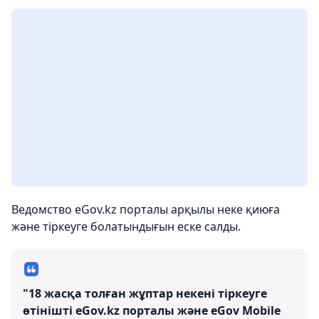
Ведомство eGov.kz порталы арқылы неке қиюға
және тіркеуге болатындығын еске салды.
"18 жасқа толған жұптар некені тіркеуге
өтінішті eGov.kz порталы және eGov Mobile