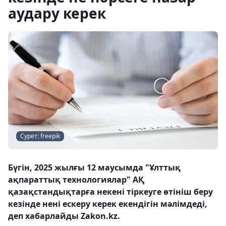
аудару керек
Сурет: freepik
Бүгін, 2025 жылғы 12 маусымда "Ұлттық
ақпараттық технологиялар" АҚ
қазақстандықтарға некені тіркеуге өтініш беру
кезінде нені ескеру керек екендігін мәлімдеді,
деп хабарлайды Zakon.kz.