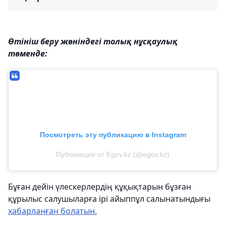
Өтініш беру жөніндегі толық нұсқаулық
төменде:
Посмотреть эту публикацию в Instagram
Публикация от Egov.kz (@egov.kz)
Бұған дейін үлескерлердің құқықтарын бұзған
құрылыс салушыларға ірі айыппұл салынатындығы
хабарланған болатын.