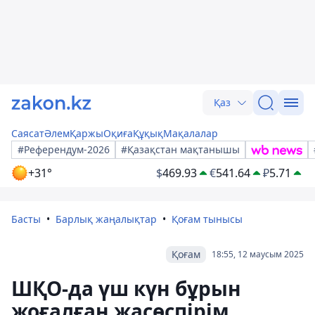
Қаз
Саясат
Әлем
Қаржы
Оқиға
Құқық
Мақалалар
#Референдум-2026
#Қазақстан мақтанышы
+31°
$
469.93
€
541.64
₽
5.71
Басты
Барлық жаңалықтар
Қоғам тынысы
Қоғам
18:55, 12 маусым 2025
ШҚО-да үш күн бұрын
жоғалған жасөспірім