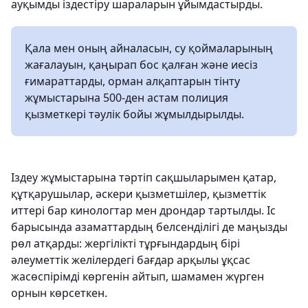
ауқымды іздестіру шараларын ұйымдастырды.
Қала мен оның айналасын, су қоймаларының
жағалауын, қаңырап бос қалған және иесіз
ғимараттарды, орман алқаптарын тінту
жұмыстарына 500-ден астам полиция
қызметкері тәулік бойы жұмылдырылды.
Іздеу жұмыстарына тәртіп сақшыларымен қатар,
құтқарушылар, әскери қызметшілер, қызметтік
иттері бар кинологтар мен дрондар тартылды. Іс
барысында азаматтардың белсенділігі де маңызды
рөл атқарды: жергілікті тұрғындардың бірі
әлеуметтік желілердегі бағдар арқылы ұқсас
жасөспірімді көргенін айтып, шамамен жүрген
орнын көрсеткен.