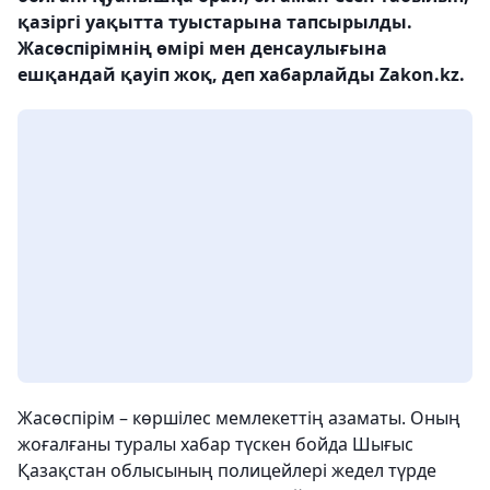
қазіргі уақытта туыстарына тапсырылды.
Жасөспірімнің өмірі мен денсаулығына
ешқандай қауіп жоқ, деп хабарлайды Zakon.kz.
Жасөспірім – көршілес мемлекеттің азаматы. Оның
жоғалғаны туралы хабар түскен бойда Шығыс
Қазақстан облысының полицейлері жедел түрде