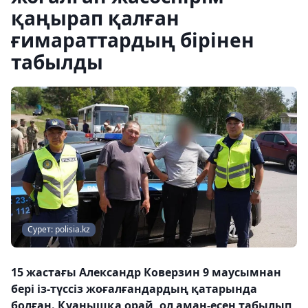
қаңырап қалған
ғимараттардың бірінен
табылды
Сурет: polisia.kz
15 жастағы Александр Коверзин 9 маусымнан
бері із-түссіз жоғалғандардың қатарында
болған. Қуанышқа орай, ол аман-есен табылып,