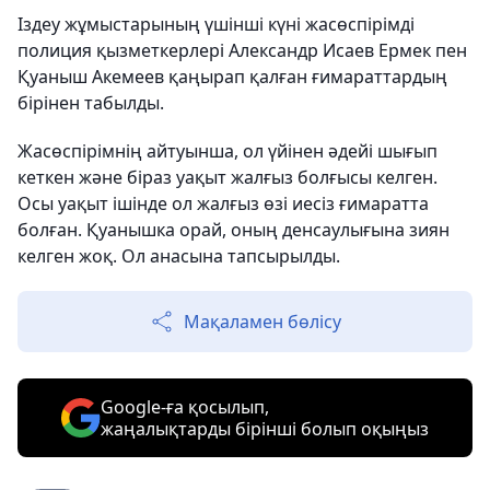
Іздеу жұмыстарының үшінші күні жасөспірімді
полиция қызметкерлері Александр Исаев Ермек пен
Қуаныш Акемеев қаңырап қалған ғимараттардың
бірінен табылды.
Жасөспірімнің айтуынша, ол үйінен әдейі шығып
кеткен және біраз уақыт жалғыз болғысы келген.
Осы уақыт ішінде ол жалғыз өзі иесіз ғимаратта
болған. Қуанышка орай, оның денсаулығына зиян
келген жоқ. Ол анасына тапсырылды.
Мақаламен бөлісу
Google-ға қосылып,
жаңалықтарды бірінші болып оқыңыз