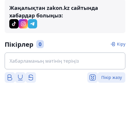
Жаңалықтан zakon.kz сайтында
хабардар болыңыз:
Пікірлер
0
Кіру
Пікір жазу