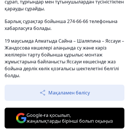
сұрап, тұрғындар мен тұтынушылардан түсіністікпен
қарауды сұрайды.
Барлық сұрақтар бойынша 274-66-66 телефонына
хабарласуға болады.
19 маусымда Алматыда Сайна – Шаляпина – Яссауи –
Жандосова көшелері алаңында су және кәріз
желілерін тарту бойынша құрылыс-монтаж
жұмыстарына байланысты Яссауи көшесінде жаз
бойына дерлік көлік қозғалысы шектелетіні белгілі
болды.
Мақаламен бөлісу
Google-ға қосылып,
жаңалықтарды бірінші болып оқыңыз