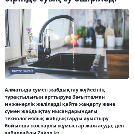
Фото: pexels
Алматыда сумен жабдықтау жүйесінің
тұрақтылығын арттыруға бағытталған
инженерлік желілерді қайта жаңарту және
сумен жабдықтау нысандарындағы
технологиялық жабдықтарды ауыстыру
бойынша жоспарлы жұмыстар жалғасуда, деп
хабарлайды Zakon.kz.