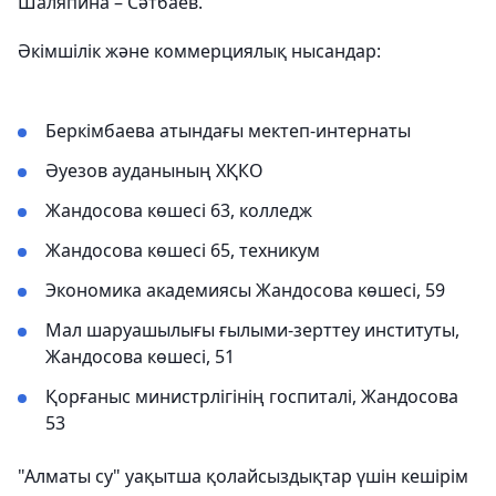
Шаляпина – Сәтбаев.
Әкімшілік және коммерциялық нысандар:
Беркімбаева атындағы мектеп-интернаты
Әуезов ауданының ХҚКО
Жандосова көшесі 63, колледж
Жандосова көшесі 65, техникум
Экономика академиясы Жандосова көшесі, 59
Мал шаруашылығы ғылыми-зерттеу институты,
Жандосова көшесі, 51
Қорғаныс министрлігінің госпиталі, Жандосова
53
"Алматы су" уақытша қолайсыздықтар үшін кешірім