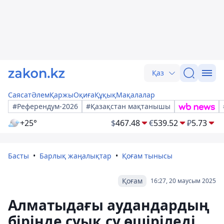
Қаз
Саясат
Әлем
Қаржы
Оқиға
Құқық
Мақалалар
#Референдум-2026
#Қазақстан мақтанышы
+25°
$
467.48
€
539.52
₽
5.73
Басты
Барлық жаңалықтар
Қоғам тынысы
Қоғам
16:27, 20 маусым 2025
Алматыдағы аудандардың
бірінде суық су өшіріледі