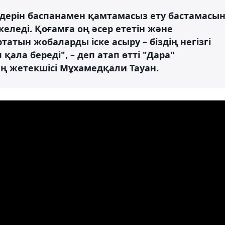
дерін баспанамен қамтамасыз ету бастамасы
келеді. Қоғамға оң әсер ететін және
атын жобаларды іске асыру – біздің негізгі
ала береді", – деп атап өтті "Дара"
ң жетекшісі Мұхамедқали Тауан.