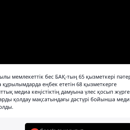
жылы мемлекеттік бес БАҚ-тың 65 қызметкері пәте
а құрылымдарда еңбек ететін 68 қызметкерге
лттық медиа кеңістіктің дамуына үлес қосып жүрг
арды қолдау мақсатындағы дәстүрі бойынша меди
олды.