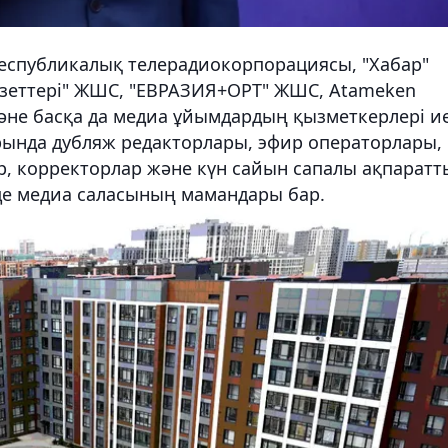
еспубликалық телерадиокорпорациясы, "Хабар"
 газеттері" ЖШС, "ЕВРАЗИЯ+ОРТ" ЖШС, Atameken
және басқа да медиа ұйымдардың қызметкерлері и
арында дубляж редакторлары, эфир операторлары,
р, корректорлар және күн сайын сапалы ақпаратт
 де медиа саласының мамандары бар.