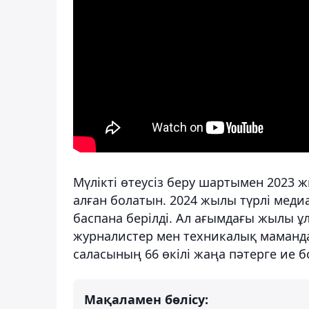
Мүлікті өтеусіз беру шартымен 2023 
алған болатын. 2024 жылы түрлі меди
баспана берілді. Ал ағымдағы жылы ұ
журналистер мен техникалық маманд
саласының 66 өкілі жаңа пәтерге ие б
Мақаламен бөлісу: