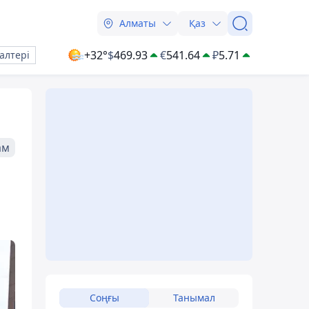
Алматы
Қаз
+32°
$
469.93
€
541.64
₽
5.71
алтері
ам
Соңғы
Танымал