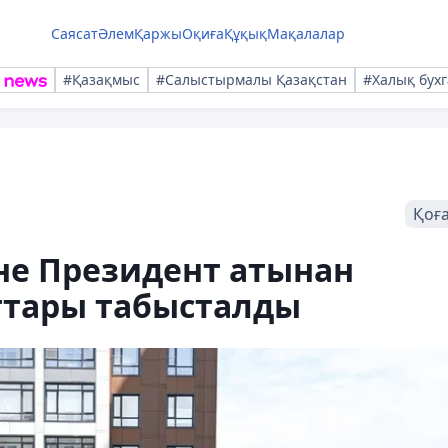
Саясат
Әлем
Қаржы
Оқиға
Құқық
Мақалалар
#Қазақмыс
#Салыстырмалы Қазақстан
#Халық бухг
Қоғ
не Президент атынан
ттары табысталды