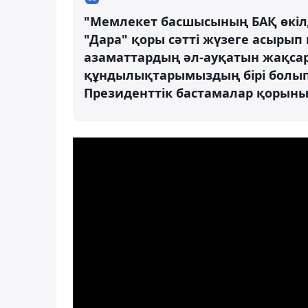
"Мемлекет басшысының БАҚ өкіл
"Дара" қоры сәтті жүзеге асырып 
азаматтардың әл-ауқатын жақсарт
құндылықтарымыздың бірі болып қ
Президенттік бастамалар қорыны