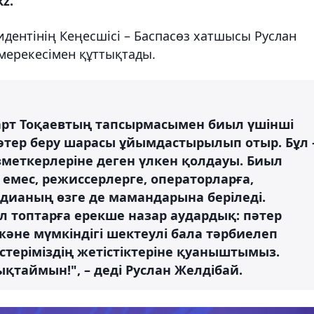
z.
дентінің Кеңесшісі – Баспасөз хатшысы Руслан
мерекесімен құттықтады.
рт Тоқаевтың тапсырмасымен биыл үшінші
тер беру шарасы ұйымдастырылып отыр. Бұл 
меткерлеріне деген үлкен қолдауы. Биыл
 емес, режиссерлерге, операторларға,
дианың өзге де мамандарына беріледі.
ал топтарға ерекше назар аудардық: пәтер
әне мүмкіндігі шектеулі бала тәрбиелеп
естеріміздің жетістіктеріне қуаныштымыз.
таймын!", – деді Руслан Желдібай.