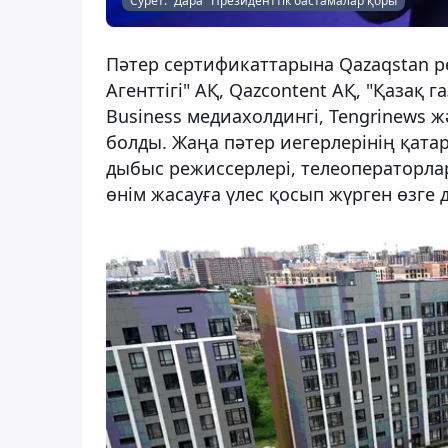
Сурет: "Дара" Президенттік бастамалар қоры
Пәтер сертификаттарына Qazaqstan р
Агенттігі" АҚ, Qazcontent АҚ, "Қазақ
Business медиахолдингі, Tengrinews 
болды. Жаңа пәтер иегерлерінің қат
дыбыс режиссерлері, телеоператорла
өнім жасауға үлес қосып жүрген өзге