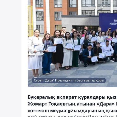
Сурет: "Дара" Президенттік бастамалар қоры
Бұқаралық ақпарат құралдары қыз
Жомарт Тоқаевтың атынан «Дара» 
жетекші медиа ұйымдарының қызм