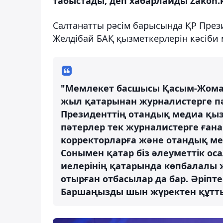
табыстады, деп хабарлайды Zakon.k
Салтанатты рәсім барысында ҚР Прези
Желдібай БАҚ қызметкерлерін кәсіби 
"Мемлекет басшысы Қасым-Жома
жыл қатарынан журналистерге пә
Президенттің отандық медиа қыз
пәтерлер тек журналистерге ғана
корректорларға және отандық ме
Сонымен қатар біз әлеуметтік ос
иелерінің қатарында көпбалалы ж
отырған отбасылар да бар. Әріпт
Баршаңызды шын жүректен құттық