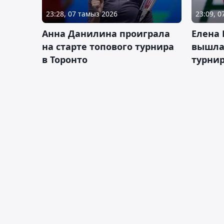
23:28, 07 тамыз 2026
23:09, 
Анна Данилина проиграла
Елена 
на старте топового турнира
вышла 
в Торонто
турнир