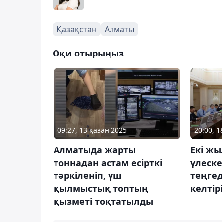
Қазақстан
Алматы
Оқи отырыңыз
09:27, 13 қазан 2025
20:00, 1
Алматыда жарты
Екі жы
тоннадан астам есірткі
үлеске
тәркіленіп, үш
теңге
қылмыстық топтың
келтір
қызметі тоқтатылды