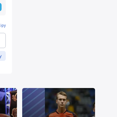
Кіру
у