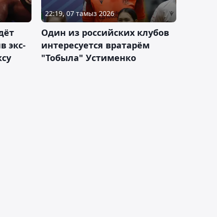
22:19, 07 тамыз 2026
дёт
Один из российских клубов
 экс-
интересуется вратарём
ксу
"Тобыла" Устименко