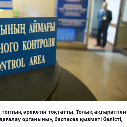
топтың әрекетін тоқтатты. Толық ақпаратпен
дағалау органының баспасөз қызметі бөлісті,