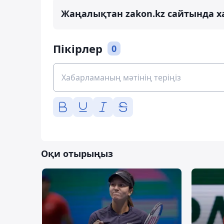
Жаңалықтан zakon.kz сайтында х
Пікірлер
0
Оқи отырыңыз