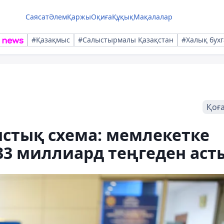
Саясат
Әлем
Қаржы
Оқиға
Құқық
Мақалалар
#Қазақмыс
#Салыстырмалы Қазақстан
#Халық бухг
Қоғ
тық схема: мемлекетке
33 миллиард теңгеден аст