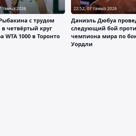
07 тамыз 2026
22:52, 07 тамыз 2026
Рыбакина с трудом
Даниэль Дюбуа прове
в четвёртый круг
следующий бой против
а WTA 1000 в Торонто
чемпиона мира по бо
Уордли