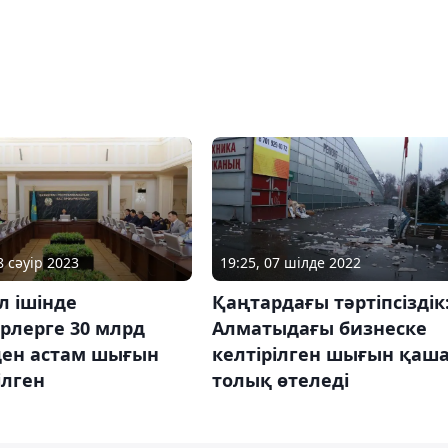
8 сәуір 2023
19:25, 07 шілде 2022
л ішінде
Қаңтардағы тәртіпсіздік
рлерге 30 млрд
Алматыдағы бизнеске
ден астам шығын
келтірілген шығын қаш
ілген
толық өтеледі