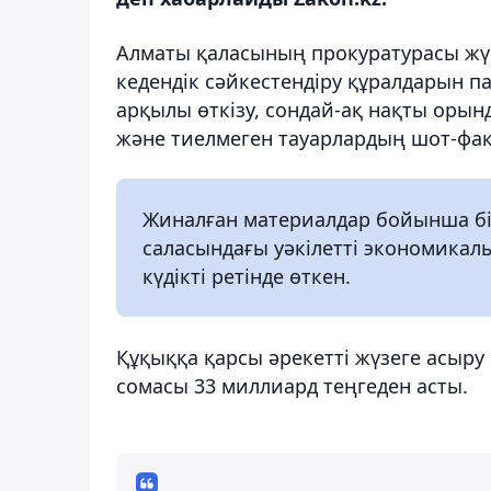
Алматы қаласының прокуратурасы жүр
кедендік сәйкестендіру құралдарын п
арқылы өткізу, сондай-ақ нақты оры
және тиелмеген тауарлардың шот-фак
Жиналған материалдар бойынша бір
саласындағы уәкілетті экономика
күдікті ретінде өткен.
Құқыққа қарсы әрекетті жүзеге асыру
сомасы 33 миллиард теңгеден асты.