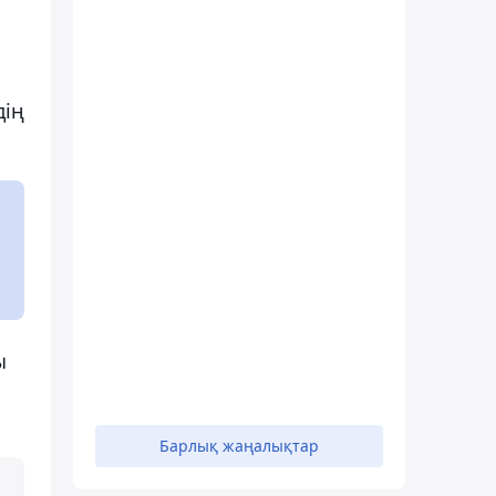
дің
ы
Барлық жаңалықтар