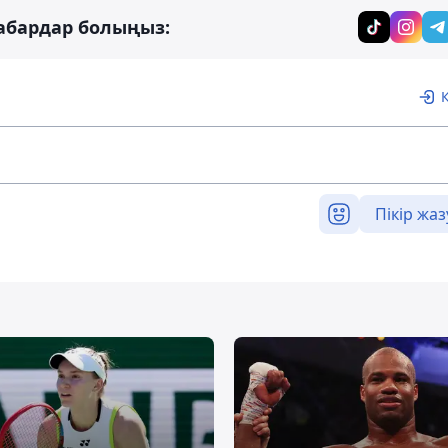
абардар болыңыз:
Пікір жаз