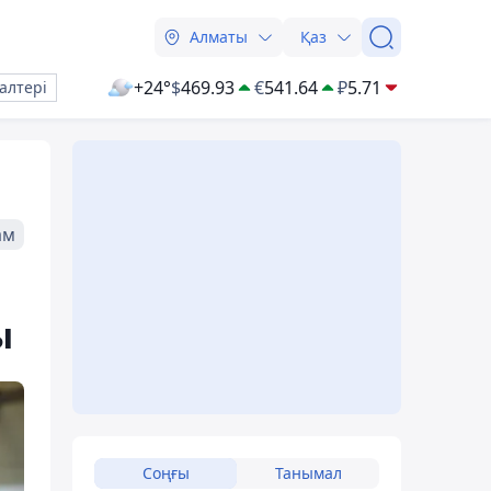
Алматы
Қаз
+24°
$
469.93
€
541.64
₽
5.71
алтері
ам
ы
Соңғы
Танымал