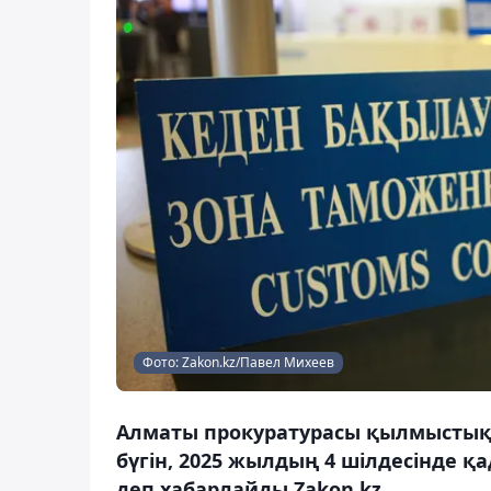
Фото: Zakon.kz/Павел Михеев
Алматы прокуратурасы қылмыстық 
бүгін, 2025 жылдың 4 шілдесінде қа
деп хабарлайды Zakon.kz.