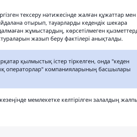
гізген тексеру нәтижесінде жалған құжаттар мен
айдалана отырып, тауарларды кедендік шекара
ндалмаған жұмыстардың, көрсетілмеген қызметтер
тураларын жазып беру фактілері анықталды.
қатар қылмыстық істер тіркелген, онда "кеден
лық операторлар" компанияларының басшылары
 кезеңінде мемлекетке келтірілген залалдың жалп