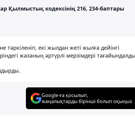
ар Қылмыстық кодексінің 216, 234-баптары
не тәркіленіп, екі жылдан жеті жылға дейінгі
ріндегі жазаның әртүрлі мерзімдері тағайындалды
лдырды.
Google-ға қосылып,
жаңалықтарды бірінші болып оқыңыз