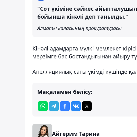
"Сот үкіміне сәйкес айыпталушыл
бойынша кінәлі деп танылды."
Алматы қаласының прокуратурасы
Кінәлі адамдарға мүлкі мемлекет кірісі
мерзімге бас бостандығынан айыру тү
Апелляциялық саты үкімді күшінде қа
Мақаламен бөлісу:
Айгерим Тарина