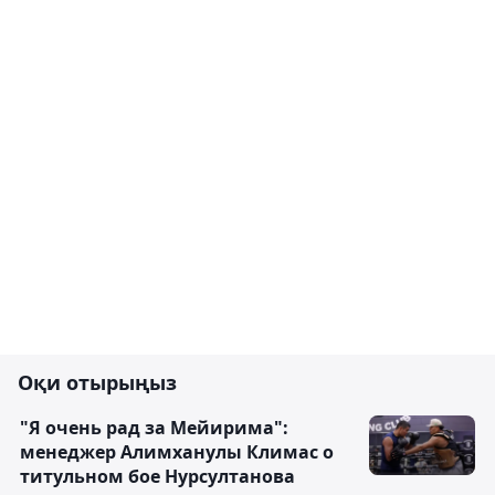
Оқи отырыңыз
"Я очень рад за Мейирима":
менеджер Алимханулы Климас о
титульном бое Нурсултанова