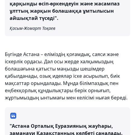
қарқынды өсіп-өркендеуін және жасампаз
ұлттың жарқын болашаққа ұмтылысын
айшықтай түседі".
Қасым-Жомарт Тоқаев
Бүгінде Астана – еліміздің қоғамдық, саяси және
іскерлік ордасы. Дәл осы жерде халқымыздың
болашағына қатысты маңызды шешімдер
қабылданады, озық идеялар іске асырылып, биік
мақсаттар орындалады. Мұнда білімпаздық пен
еңбекқорлық құндылықтары берік орнығып,
жұртымыздың ынтымағы мен келісімі нығая береді.
"Астана Орталық Еуразияның жауһары,
заманауи Қазақстанның келбеті саналады.