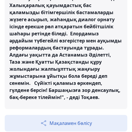
Халықаралық қауымдастық бас
қаламызды бітімгершілік бастамаларды
жүзеге асырып, жаһандық диалог орнату
ісінде ерекше рөл атқаратын бейбітшілік
шаһары ретінде біледі. Елордамыз
әрдайым түбегейлі өзгерістер мен ауқымды
реформалардың бастауында тұрады.
Алдағы уақытта да Астанамыз Әділетті,
Таза және Қуатты Қазақстанды құру
жолындағы жалпыұлттық жаңғыру
жұмыстарына ұйытқы бола береді деп
сенемін. Сүйікті қаламыз өркендеп,
гүлдене берсін! Баршаңызға зор денсаулық,
бақ-береке тілеймін!", - деді Тоқаев.
Мақаламен бөлісу