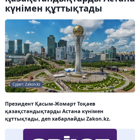
күнімен құттықтады
Сурет: Zakon.kz
Президент Қасым-Жомарт Тоқаев
қазақстандықтарды Астана күнімен
құттықтады, деп хабарлайды Zakon.kz.