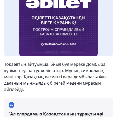
Тоқаевтың айтуынша, биыл бұл мереке Домбыра
күнімен тұспа-тұс келіп отыр. Мұның символдық
мәні зор. Қазақтың қасиетті қара домбырасы Ұлы
даланың мыңжылдық бірегей мәдени мұрасын
әйгілейді.
"Ал елордамыз Қазақстанның тұрақты әрі