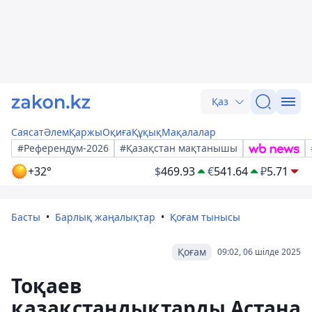
Қаз
Саясат
Әлем
Қаржы
Оқиға
Құқық
Мақалалар
#Референдум-2026
#Қазақстан мақтанышы
+32°
$
469.93
€
541.64
₽
5.71
Басты
Барлық жаңалықтар
Қоғам тынысы
Қоғам
09:02, 06 шілде 2025
Тоқаев
қазақстандықтарды Астана