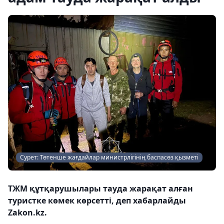
Сурет: Төтенше жағдайлар министрлігінің баспасөз қызметі
ТЖМ құтқарушылары тауда жарақат алған
туристке көмек көрсетті, деп хабарлайды
Zakon.kz.