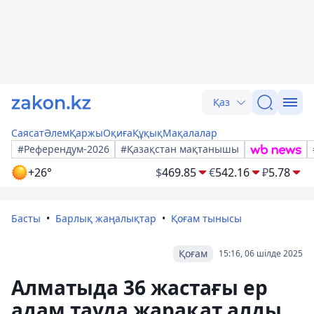
Қаз
Саясат
Әлем
Қаржы
Оқиға
Құқық
Мақалалар
#Референдум-2026
#Қазақстан мақтанышы
+26°
$
469.85
€
542.16
₽
5.78
Басты
Барлық жаңалықтар
Қоғам тынысы
Қоғам
15:16, 06 шілде 2025
Алматыда 36 жастағы ер
адам тауда жарақат алды