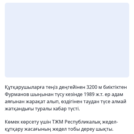
Құтқарушыларға теңіз деңгейінен 3200 м биіктіктен
Фурманов шыңынан түсу кезінде 1989 ж.т. ер адам
аяғынан жарақат алып, өздігінен таудан түсе алмай
жатқандығы туралы хабар түсті.
Көмек көрсету үшін ТЖМ Республикалық жедел-
құтқару жасағының жедел тобы дереу шықты.