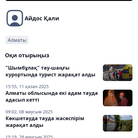
Айдос Қали
Алматы
Оқи отырыңыз
"Шымбұлақ" тау-шаңғы
курортында турист жарақат алды
15:55, 11 қазан 2025
Алматы облысында екі адам тауда
адасып кетті
09:02, 08 маусым 2025
Көкшетауда тауда жасөспірім
жарақат алды
15:19, 28 маусым 2025