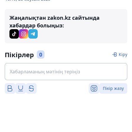
Жаңалықтан zakon.kz сайтында
хабардар болыңыз:
Пікірлер
0
Кіру
Пікір жазу