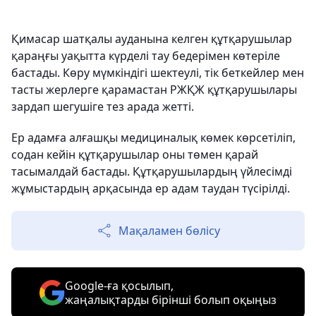
Қимасар шатқалы ауданына келген құтқарушылар
қараңғы уақытта күрделі тау бедерімен көтеріле
бастады. Көру мүмкіндігі шектеулі, тік беткейлер мен
тасты жерлерге қарамастан РЖҚЖ құтқарушылары
зардап шегушіге тез арада жетті.
Ер адамға алғашқы медициналық көмек көрсетіліп,
содан кейін құтқарушылар оны төмен қарай
тасымалдай бастады. Құтқарушылардың үйлесімді
жұмыстардың арқасында ер адам таудан түсірілді.
Мақаламен бөлісу
Google-ға қосылып,
жаңалықтарды бірінші болып оқыңыз