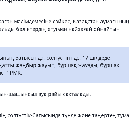
аған мәлімдемесіне сәйкес, Қазақстан аумағыны
альды бөліктердің өтуімен найзағай ойнайтын
ының батысында, солтүстігінде, 17 шілдеде
де қатты жаңбыр жауып, бұршақ жауады, бұршақ
мет" РМК.
жауын-шашынсыз ауа райы сақталады.
дің солтүстік-батысында түнде және таңертең тұм