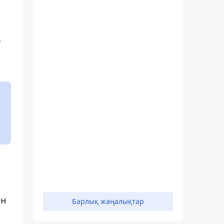
ң
ан
Барлық жаңалықтар