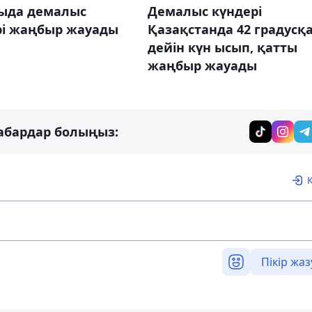
ыда демалыс
Демалыс күндері
рі жаңбыр жауады
Қазақстанда 42 градусқ
дейін күн ысып, қатты
жаңбыр жауады
абардар болыңыз:
Пікір жаз