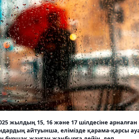
25 жылдың 15, 16 және 17 шілдесіне арналған
дардың айтуынша, елімізде қарама-қарсы ау
ан бұршақ жауған жаңбырға дейін, деп