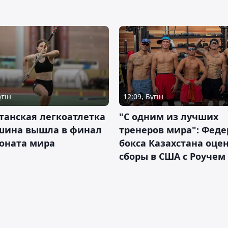
үгін
12:09, Бүгін
танская легкоатлетка
"С одним из лучших
шина вышла в финал
тренеров мира": Фед
оната мира
бокса Казахстана оце
сборы в США с Роучем