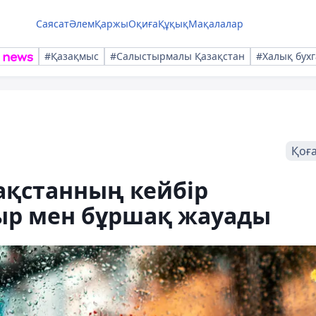
Саясат
Әлем
Қаржы
Оқиға
Құқық
Мақалалар
#Қазақмыс
#Салыстырмалы Қазақстан
#Халық бухг
Қоғ
ақстанның кейбір
ыр мен бұршақ жауады