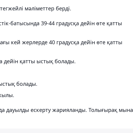
егжейлі мәліметтер берді.
тік-батысында 39-44 градусқа дейін өте қатты
ғы кей жерлерде 40 градусқа дейін өте қатты
сқа дейін қатты ыстық болады.
 ыстық болады.
жылы.
да дауылды ескерту жарияланды. Толығырақ мына