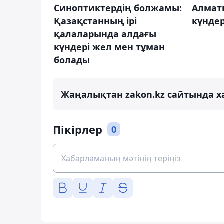
Синоптиктердің болжамы:
Алмат
Қазақстанның ірі
күнде
қалаларында алдағы
күндері жел мен тұман
болады
Жаңалықтан zakon.kz сайтында х
Пікірлер
0