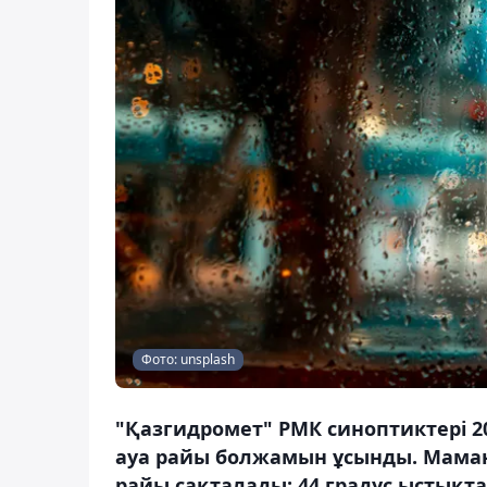
Фото: unsplash
"Қазгидромет" РМК синоптиктері 20
ауа райы болжамын ұсынды. Маман
райы сақталады: 44 градус ыстықт