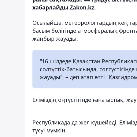
хабарлайды Zakon.kz.
Осылайша, метеорологтардың кең тар
басым бөлігінде атмосфералық фронт
жаңбыр жауады.
"16 шілдеде Қазақстан Республикас
солтүстік-батысында, солтүстігін
жауады", – деп атап өтті "Қазгидро
Еліміздің оңтүстігінде ғана ыстық, 
Республикада да жел күшейеді. Еліміз
түсуі мүмкін.