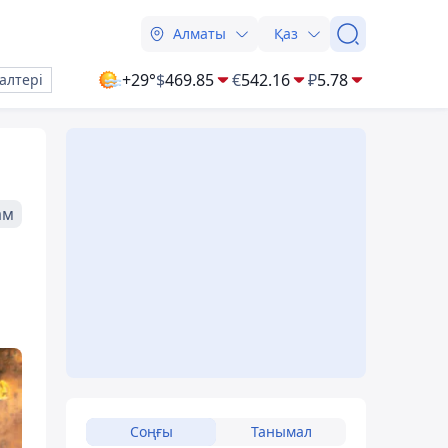
Алматы
Қаз
+29°
$
469.85
€
542.16
₽
5.78
алтері
ам
Соңғы
Танымал