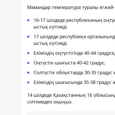
Мамандар температура туралы егжей-т
16-17 шілдеде республиканың оңтүс
ыстық күтіледі.
17 шілдеде республика орталығында
ыстық күтіледі.
Еліміздің оңтүстігінде 40-44 граду
Оңтүстік-шығыста 40-42 градус.
Солтүстік облыстарда 30-35 градус
Еліміздің шығысында 35-38 градус 
14 шілдеде Қазақстанның 16 облысын
сілтемеден оқыңыз.