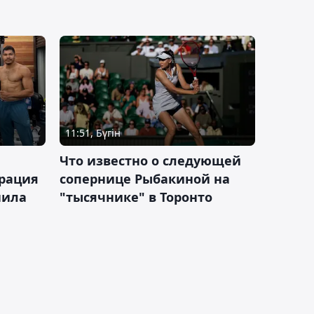
11:51, Бүгін
Что известно о следующей
ерация
сопернице Рыбакиной на
нила
"тысячнике" в Торонто