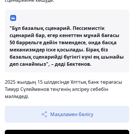
сценарийіне көшуде.
"Бұл базалық сценарий. Пессимистік
сценарий бар, егер кенеттен мұнай бағасы
50 баррельге дейін төмендесе, онда басқа
механизмдер іске қосылады. Бірақ біз
базалық сценарийді бүгінгі күні ең шынайы
деп санаймыз", – деді Бектенов.
2025 жылдың 15 шілдесінде Ұлттық банк төрағасы
Тимур Сүлейменов теңгенің әлсіреу себебін
мәлімдеді.
Мақаламен бөлісу