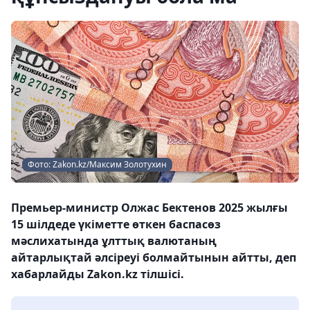
Фото: Zakon.kz/Максим Золотухин
Премьер-министр Олжас Бектенов 2025 жылғы
15 шілдеде үкіметте өткен баспасөз
мәслихатында ұлттық валютаның
айтарлықтай әлсіреуі болмайтынын айтты, деп
хабарлайды Zakon.kz тілшісі.