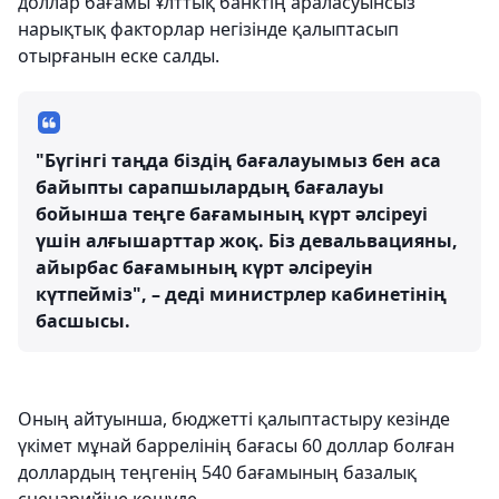
доллар бағамы Ұлттық банктің араласуынсыз
нарықтық факторлар негізінде қалыптасып
отырғанын еске салды.
"Бүгінгі таңда біздің бағалауымыз бен аса
байыпты сарапшылардың бағалауы
бойынша теңге бағамының күрт әлсіреуі
үшін алғышарттар жоқ. Біз девальвацияны,
айырбас бағамының күрт әлсіреуін
күтпейміз", – деді министрлер кабинетінің
басшысы.
Оның айтуынша, бюджетті қалыптастыру кезінде
үкімет мұнай баррелінің бағасы 60 доллар болған
доллардың теңгенің 540 бағамының базалық