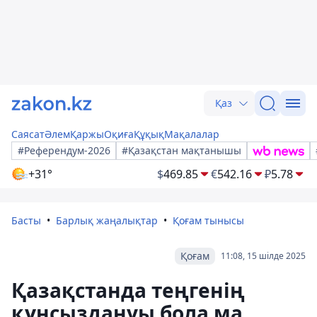
Қаз
Саясат
Әлем
Қаржы
Оқиға
Құқық
Мақалалар
#Референдум-2026
#Қазақстан мақтанышы
+31°
$
469.85
€
542.16
₽
5.78
Басты
Барлық жаңалықтар
Қоғам тынысы
Қоғам
11:08, 15 шілде 2025
Қазақстанда теңгенің
құнсыздануы бола ма