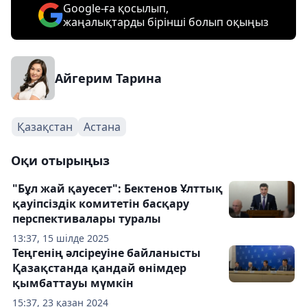
Google-ға қосылып,
жаңалықтарды бірінші болып оқыңыз
Айгерим Тарина
Қазақстан
Астана
Оқи отырыңыз
"Бұл жай қауесет": Бектенов Ұлттық
қауіпсіздік комитетін басқару
перспективалары туралы
13:37, 15 шілде 2025
Теңгенің әлсіреуіне байланысты
Қазақстанда қандай өнімдер
қымбаттауы мүмкін
15:37, 23 қазан 2024