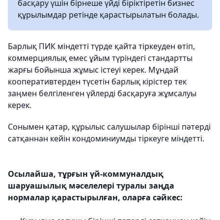
басқару үшін бірнеше үйді біріктіретін бизнес
құрылымдар ретінде қарастырылатын болады.
Барлық ПИК міндетті түрде қайта тіркеуден өтіп,
коммерциялық емес ұйым түріндегі стандартты
жарғы бойынша жұмыс істеуі керек. Мұндай
кооперативтерден түсетін барлық кірістер тек
заңмен белгіленген үйлерді басқаруға жұмсалуы
керек.
Сонымен қатар, құрылыс салушылар бірінші пәтерді
сатқаннан кейін кондоминиумды тіркеуге міндетті.
Осылайша, тұрғын үй-коммуналдық
шаруашылық мәселелері туралы заңда
нормалар қарастырылған, оларға сәйкес: