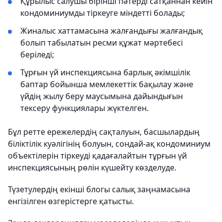
Құрылыс салушы бірінші пәтерді сатқаннан кейін
кондоминиумды тіркеуге міндетті болады;
Жиналыс хаттамасына жалғандығы жалғандық
болып табылатын ресми құжат мәртебесі
беріледі;
Тұрғын үй инспекциясына барлық әкімшілік
баптар бойынша мемлекеттік бақылау және
үйдің жылу беру маусымына дайындығын
тексеру функциялары жүктелген.
Бұл ретте ережелердің сақталуын, басшылардың
біліктілік куәлігінің болуын, сондай-ақ кондоминиум
объектілерін тіркеуді қадағалайтын тұрғын үй
инспекциясының рөлін күшейту көзделуде.
Түзетулердің екінші блогы салық заңнамасына
енгізілген өзгерістерге қатысты.