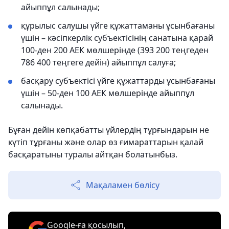
айыппұл салынады;
құрылыс салушы үйге құжаттаманы ұсынбағаны
үшін – кәсіпкерлік субъектісінің санатына қарай
100-ден 200 АЕК мөлшерінде (393 200 теңгеден
786 400 теңгеге дейін) айыппұл салуға;
басқару субъектісі үйге құжаттарды ұсынбағаны
үшін – 50-ден 100 АЕК мөлшерінде айыппұл
салынады.
Бұған дейін көпқабатты үйлердің тұрғындарын не
күтіп тұрғаны және олар өз ғимараттарын қалай
басқаратыны туралы айтқан болатынбыз.
Мақаламен бөлісу
Google-ға қосылып,