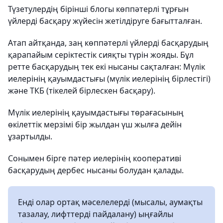
Түзетулердің бірінші блогы көппәтерлі тұрғын
үйлерді басқару жүйесін жетілдіруге бағытталған.
Атап айтқанда, заң көппәтерлі үйлерді басқарудың
қарапайым серіктестік сияқты түрін жояды. Бұл
ретте басқарудың тек екі нысаны сақталған: Мүлік
иелерінің қауымдастығы (мүлік иелерінің бірлестігі)
және ТКБ (тікелей бірлескен басқару).
Мүлік иелерінің қауымдастығы төрағасының
өкілеттік мерзімі бір жылдан үш жылға дейін
ұзартылды.
Сонымен бірге пәтер иелерінің кооперативі
басқарудың дербес нысаны болудан қалады.
Енді олар ортақ мәселелерді (мысалы, аумақты
тазалау, лифттерді пайдалану) ыңғайлы