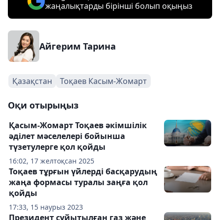
жаңалықтарды бірінші болып оқыңыз
Айгерим Тарина
Қазақстан
Тоқаев Касым-Жомарт
Оқи отырыңыз
Қасым-Жомарт Тоқаев әкімшілік
әділет мәселелері бойынша
түзетулерге қол қойды
16:02, 17 желтоқсан 2025
Тоқаев тұрғын үйлерді басқарудың
жаңа формасы туралы заңға қол
қойды
17:33, 15 наурыз 2023
Президент сұйытылған газ және