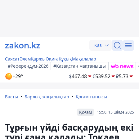
Қаз
Саясат
Әлем
Қаржы
Оқиға
Құқық
Мақалалар
#Референдум-2026
#Қазақстан мақтанышы
+29°
$
467.48
€
539.52
₽
5.73
Басты
Барлық жаңалықтар
Қоғам тынысы
Қоғам
15:50, 15 шілде 2025
Тұрғын үйді басқарудың екі
түрі ғана қалады: Тоқаев