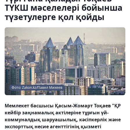
ТҮКШ мәселелері бойынша
түзетулерге қол қойды
Фото: Zakon.kz/Павел Михеев
Мемлекет басшысы Қасым-Жомарт Тоқаев "ҚР
кейбір заңнамалық актілеріне тұрғын үй-
коммуналдық шаруашылық, кәсіпкерлік және
экспорттық несие агенттігінің қызметі