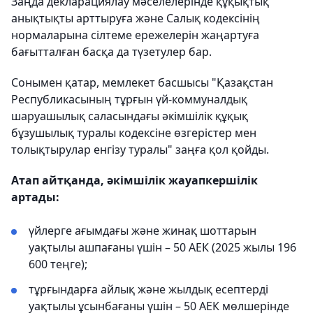
Заңда декларациялау мәселелерінде құқықтық
анықтықты арттыруға және Салық кодексінің
нормаларына сілтеме ережелерін жаңартуға
бағытталған басқа да түзетулер бар.
Сонымен қатар, мемлекет басшысы "Қазақстан
Республикасының тұрғын үй-коммуналдық
шаруашылық саласындағы әкімшілік құқық
бұзушылық туралы кодексіне өзгерістер мен
толықтырулар енгізу туралы" заңға қол қойды.
Атап айтқанда, әкімшілік жауапкершілік
артады:
үйлерге ағымдағы және жинақ шоттарын
уақтылы ашпағаны үшін – 50 АЕК (2025 жылы 196
600 теңге);
тұрғындарға айлық және жылдық есептерді
уақтылы ұсынбағаны үшін – 50 АЕК мөлшерінде