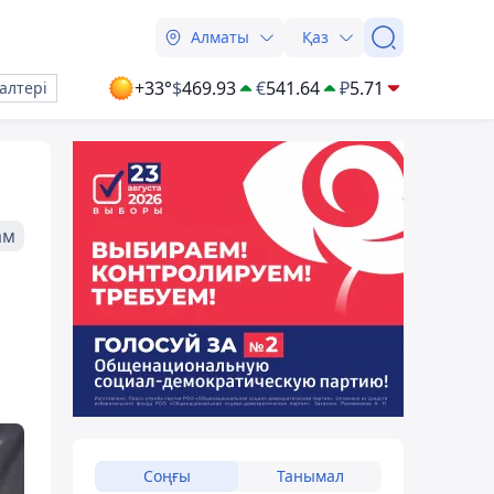
Алматы
Қаз
+33°
$
469.93
€
541.64
₽
5.71
алтері
ам
Соңғы
Танымал