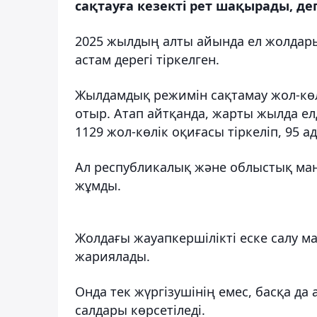
сақтауға кезекті рет шақырады, де
2025 жылдың алты айында ел жолдар
астам дерегі тіркелген.
Жылдамдық режимін сақтамау жол-көл
отыр. Атап айтқанда, жарты жылда е
1129 жол-көлік оқиғасы тіркеліп, 95 а
Ал республикалық және облыстық маң
жұмды.
Жолдағы жауапкершілікті еске салу м
жариялады.
Онда тек жүргізушінің емес, басқа да
салдары көрсетіледі.