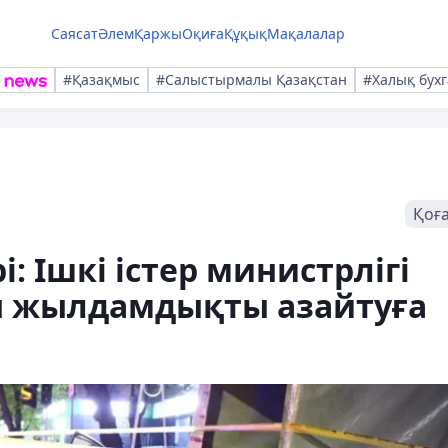
Саясат
Әлем
Қаржы
Оқиға
Құқық
Мақалалар
#Қазақмыс
#Салыстырмалы Қазақстан
#Халық бухг
Қоғ
і: Ішкі істер министрлігі
ы жылдамдықты азайтуға