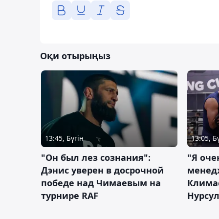
Оқи отырыңыз
13:45, Бүгін
13:05, Б
"Он был лез сознания":
"Я оче
Дэнис уверен в досрочной
менед
победе над Чимаевым на
Климас
турнире RAF
Нурсу