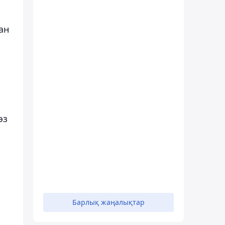
ан
өз
Барлық жаңалықтар