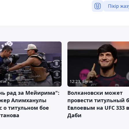
Пікір жаз
үгін
12:23, Бүгін
нь рад за Мейирима":
Волкановски может
жер Алимханулы
провести титульный б
 о титульном бое
Евлоевым на UFC 333 в
лтанова
Даби