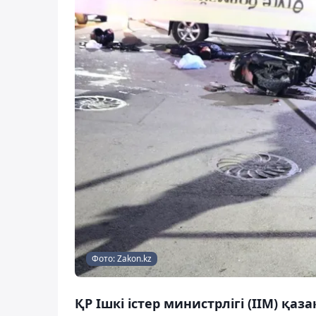
Фото: Zakon.kz
ҚР Ішкі істер министрлігі (ІІМ) 