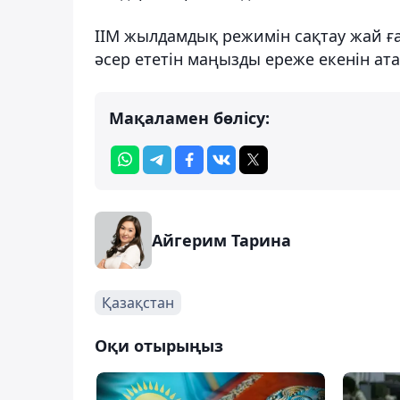
ІІМ жылдамдық режимін сақтау жай ған
әсер ететін маңызды ереже екенін ата
Мақаламен бөлісу:
Айгерим Тарина
Қазақстан
Оқи отырыңыз