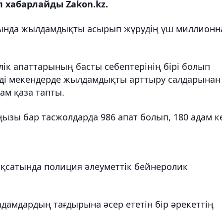
п хабарлайды Zakon.kz.
ында жылдамдықты асырып жүрудің үш миллионн
ік апаттарының басты себептерінің бірі болып
лді мекендерде жылдамдықты арттыру салдарынан
дам қаза тапты.
ызы бар тасжолдарда 986 апат болып, 180 адам к
ақсатында полиция әлеуметтік бейнеролик
 адамдардың тағдырына әсер ететін бір әрекеттің