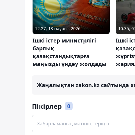
12:27, 13 наурыз 2026
10:35, 
Ішкі істер министрлігі
Ішкі і
барлық
қазақ
қазақстандықтарға
жүргіз
маңызды үндеу жолдады
жария
Жаңалықтан zakon.kz сайтында х
Пікірлер
0