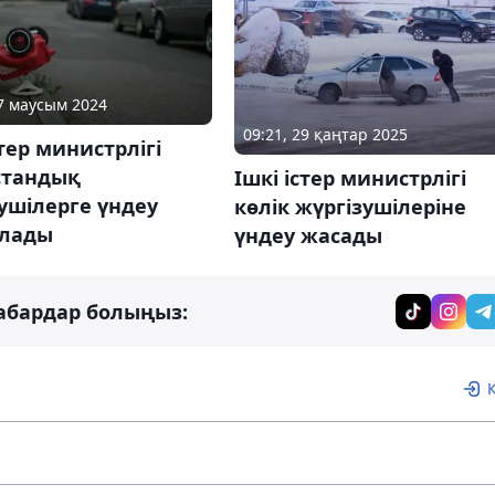
07 маусым 2024
09:21, 29 қаңтар 2025
стер министрлігі
стандық
Ішкі істер министрлігі
ушілерге үндеу
көлік жүргізушілеріне
лады
үндеу жасады
абардар болыңыз: