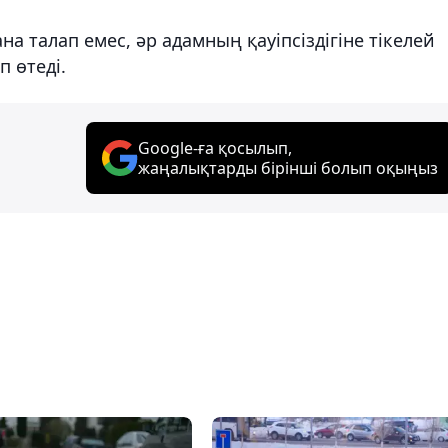
а талап емес, әр адамның қауіпсіздігіне тікелей
п өтеді.
Google-ға қосылып,
жаңалықтарды бірінші болып оқыңыз