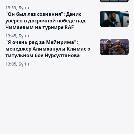
13:59, Бүгін
"Он был лез сознания": Дэнис
уверен в досрочной победе над
Чимаевым на турнире RAF
13:45, Бүгін
"Я очень рад за Мейирима":
менеджер Алимханулы Климас о
титульном бое Нурсултанова
13:05, Бүгін