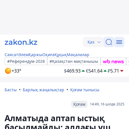
Қаз
Саясат
Әлем
Қаржы
Оқиға
Құқық
Мақалалар
#Референдум-2026
#Қазақстан мақтанышы
+33°
$
469.93
€
541.64
₽
5.71
Басты
Барлық жаңалықтар
Қоғам тынысы
Қоғам
14:49, 16 шілде 2025
Алматыда аптап ыстық
басылмайды: алдағы үш