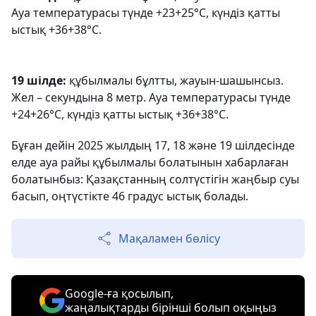
Ауа температурасы түнде +23+25°C, күндіз қатты
ыстық +36+38°C.
19 шілде:
құбылмалы бұлтты, жауын-шашынсыз.
Жел – секундына 8 метр. Ауа температурасы түнде
+24+26°C, күндіз қатты ыстық +36+38°C.
Бұған дейін 2025 жылдың 17, 18 және 19 шілдесінде
елде ауа райы құбылмалы болатынын хабарлаған
болатынбыз: Қазақстанның солтүстігін жаңбыр суы
басып, оңтүстікте 46 градус ыстық болады.
Мақаламен бөлісу
Google-ға қосылып,
жаңалықтарды бірінші болып оқыңыз