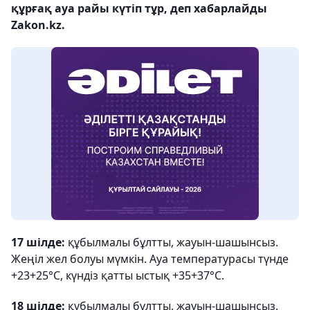
құрғақ ауа райы күтіп тұр, деп хабарлайды
Zakon.kz.
17 шілде:
құбылмалы бұлтты, жауын-шашынсыз.
Жеңіл жел болуы мүмкін. Ауа температурасы түнде
+23+25°C, күндіз қатты ыстық +35+37°C.
18 шілде:
құбылмалы бұлтты, жауын-шашынсыз.