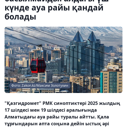
күнде ауа райы қандай
болады
Фото: Zakon.kz/Максим Золотухин
"Қазгидромет" РМК синоптиктері 2025 жылдың
17 шілдесі мен 19 шілдесі аралығында
Алматыдағы ауа райы туралы айтты. Қала
тұрғындарын апта соңына дейін ыстық әрі