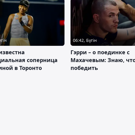
үгін
06:42, Бүгін
известна
Гэрри – о поединке с
циальная соперница
Махачевым: Знаю, что
ной в Торонто
победить