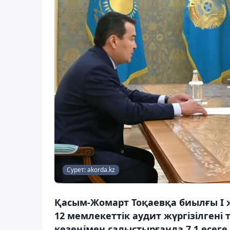
Сурет: akorda.kz
Қасым-Жомарт Тоқаевқа биылғы I 
12 мемлекеттік аудит жүргізілгені
кезеңімен салыстырғанда 7,1 есеге