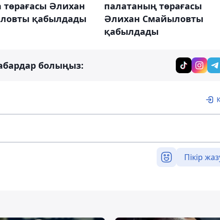
а төрағасы Әлихан
палатаның төрағасы
ловты қабылдады
Әлихан Смайыловты
қабылдады
абардар болыңыз:
Пікір жаз