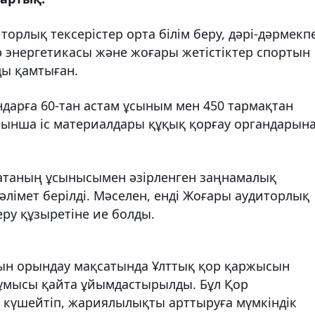
рлық тексерістер орта білім беру, дәрі-дәрмекп
р энергетикасы және жоғары жетістіктер спортын
ды қамтыған.
ндарға 60-тан астам ұсыным мен 450 тармақтан
ойынша іс материалдары құқық қорғау органдарын
атаның ұсынысымен әзірленген заңнамалық
әлімет берілді. Мәселен, енді Жоғары аудиторлық
ру құзыретіне ие болды.
н орындау мақсатында Ұлттық қор қаржысын
жұмысы қайта ұйымдастырылды. Бұл Қор
күшейтіп, жариялылықты арттыруға мүмкіндік