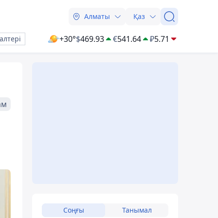
Алматы
Қаз
+30°
$
469.93
€
541.64
₽
5.71
алтері
ам
Соңғы
Танымал