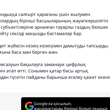
ындыққа салғырт қарағаны үшін жылумен
 олардың бірінші басшыларының жауапкершілігін
 субъектілеріне арналған тауарлы газдың бөлшек
йту секілді маңызды бастамалар бар.
дит жүйесін кезең-кезеңімен дамытуды тапсырды.
ығына баса мән берген жөн.
мсалуын бақылауға заманауи цифрлық
ін атап өтті. Сонымен қатар басы артық
дан түсетін пайданы барынша еселеу қажет екені
Google-ға қосылып,
жаңалықтарды бірінші болып оқыңыз