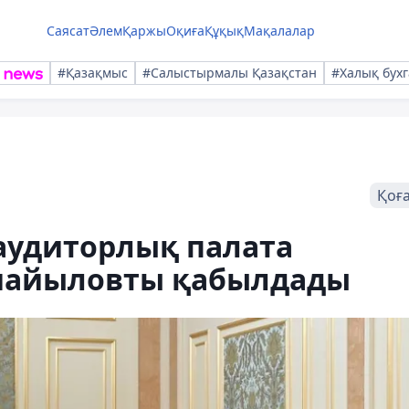
Саясат
Әлем
Қаржы
Оқиға
Құқық
Мақалалар
#Қазақмыс
#Салыстырмалы Қазақстан
#Халық бухг
Қоғ
аудиторлық палата
Смайыловты қабылдады