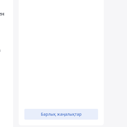
ен
а
Барлық жаңалықтар