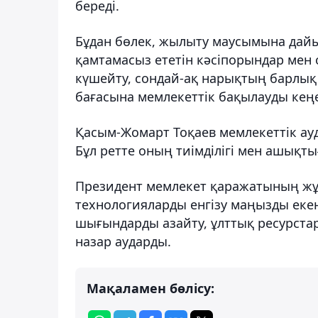
береді.
Бұдан бөлек, жылыту маусымына дай
қамтамасыз ететін кәсіпорындар мен
күшейту, сондай-ақ нарықтың барлық
бағасына мемлекеттік бақылауды кеңе
Қасым-Жомарт Тоқаев мемлекеттік ау
Бұл ретте оның тиімділігі мен ашықт
Президент мемлекет қаражатының жұ
технологияларды енгізу маңызды екен
шығындарды азайту, ұлттық ресурстар
назар аударды.
Мақаламен бөлісу: