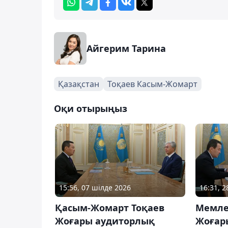
Айгерим Тарина
Қазақстан
Тоқаев Касым-Жомарт
Оқи отырыңыз
15:56, 07 шілде 2026
16:31, 
Қасым-Жомарт Тоқаев
Мемле
Жоғары аудиторлық
Жоғар