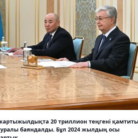
жартыжылдықта 20 триллион теңгені қамтит
 туралы баяндалды. Бұл 2024 жылдың осы
 артық.