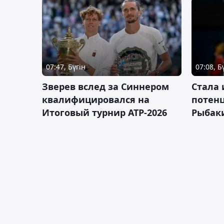
07:47, Бүгін
07:08, Б
Зверев вслед за Синнером
Cтала 
квалифицировался на
потен
Итоговый турнир ATP-2026
Рыбаки