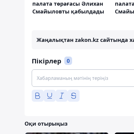
палата төрағасы Әлихан
палат
Смайыловты қабылдады
Смайы
Жаңалықтан zakon.kz сайтында х
Пікірлер
0
Оқи отырыңыз