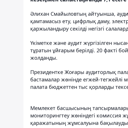
Әлихан Смайыловтың айтуынша, аудито
қамтамасыз ету, цифрлық даму, элект
қаржыландыру секілді негізгі салалар
Үкіметке және аудит жүргізілген ныса
тұратын ұйғарым берілді. 20 факті б
жолданды.
Президентке Жоғары аудиторлық пал
бастамалар жөнінде егжей-тегжейлі м
палата бюджеттен тыс қорларды тексе
Мемлекет басшысының тапсырмалары
мониторингтеу жөніндегі комиссия 
қаражатының жұмсалуына бақылауды 