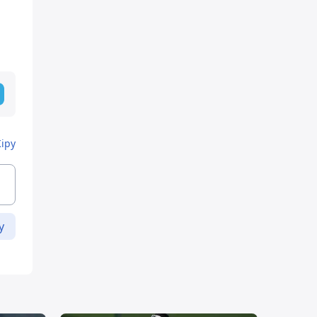
Кіру
у