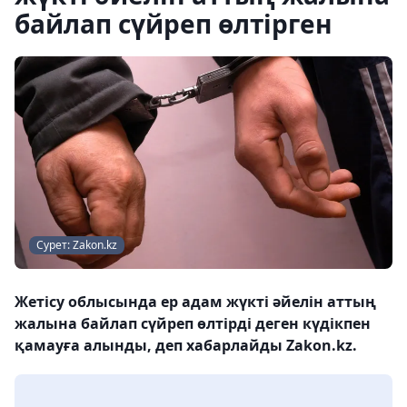
байлап сүйреп өлтірген
Сурет: Zakon.kz
Жетісу облысында ер адам жүкті әйелін аттың
жалына байлап сүйреп өлтірді деген күдікпен
қамауға алынды, деп хабарлайды Zakon.kz.