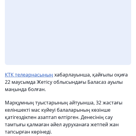
КТК телеарнасының
хабарлауынша, қайғылы оқиға
22 маусымда Жетісу облысындағы Баласаз ауылы
маңында болған.
Марқұмның туыстарының айтуынша, 32 жастағы
келіншекті мас күйеуі балаларының көзінше
қатігездікпен азаптап өлтірген. Денесінің сау
тамтығы қалмаған әйел ауруханаға жетпей жан
тапсырған көрінеді.