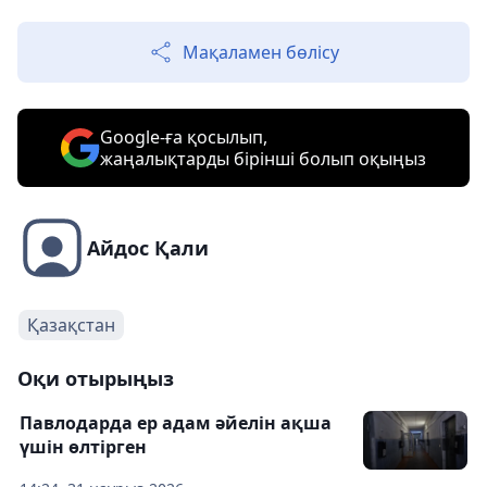
Мақаламен бөлісу
Google-ға қосылып,
жаңалықтарды бірінші болып оқыңыз
Айдос Қали
Қазақстан
Оқи отырыңыз
Павлодарда ер адам әйелін ақша
үшін өлтірген