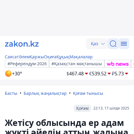
Қаз
Саясат
Әлем
Қаржы
Оқиға
Құқық
Мақалалар
#Референдум-2026
#Қазақстан мақтанышы
+30°
$
467.48
€
539.52
₽
5.73
Басты
Барлық жаңалықтар
Қоғам тынысы
Қоғам
22:13, 17 шілде 2025
Жетісу облысында ер адам
жүкті әйелін аттың жалына