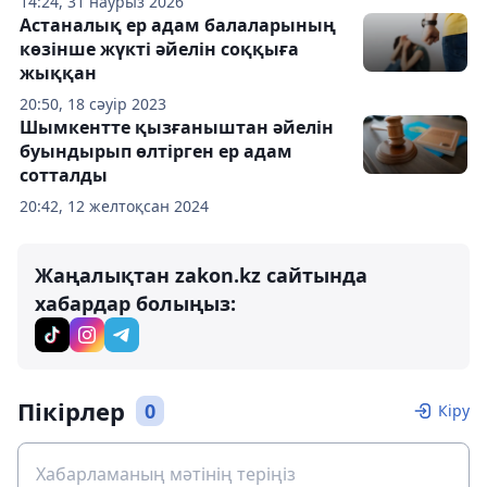
14:24, 31 наурыз 2026
Астаналық ер адам балаларының
көзінше жүкті әйелін соққыға
жыққан
20:50, 18 сәуір 2023
Шымкентте қызғаныштан әйелін
буындырып өлтірген ер адам
сотталды
20:42, 12 желтоқсан 2024
Жаңалықтан zakon.kz сайтында
хабардар болыңыз:
Пікірлер
0
Кіру