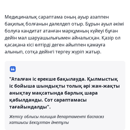
Медициналық сараптама оның ауыр азаппен
бақилық болғанын дәлелдеп отыр. Бұрын ауыл әкімі
болуға кандитат атанған марқұмның күйеуі бұған
дейін мал шаруашылығымен айналысқан. Қазір ол
қасақана кісі өлтірді деген айыппен қамауға
алынып, сотқа дейінгі тергеу жүріп жатыр.
"Аталған іс ерекше бақылауда. Қылмыстық
іс бойыша шындықты толық әрі жан-жақты
анықтау мақсатында барлық шара
қабылданды. Сот сараптамасы
тағайындалды".
Жетісу облысы полиция департаменті баспасөз
хатшысы Бексұлтан Әнетұлы