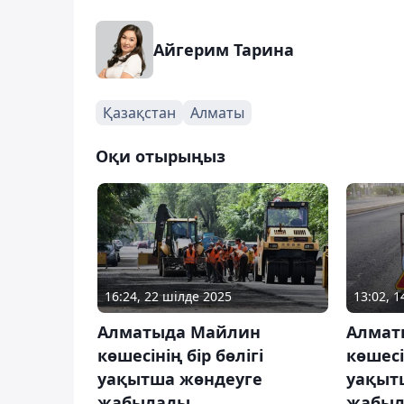
Айгерим Тарина
Қазақстан
Алматы
Оқи отырыңыз
16:24, 22 шілде 2025
13:02, 
Алматыда Майлин
Алмат
көшесінің бір бөлігі
көшесі
уақытша жөндеуге
уақыт
жабылады
жабы