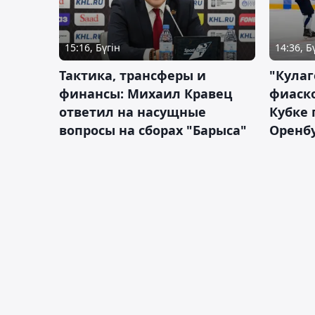
15:16, Бүгін
14:36, Б
Тактика, трансферы и
"Кулаг
финансы: Михаил Кравец
фиаско
ответил на насущные
Кубке 
вопросы на сборах "Барыса"
Оренбу