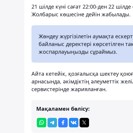
21 шілде күні сағат 22:00-ден 22 шілде
Жолбарыс көшесіне дейін жабылады.
Жөндеу жүргізілетін аумақта ескерт
байланыс деректері көрсетілген 
жоспарлауыңызды сұраймыз.
Айта кетейік, қозғалысқа шектеу қою
арнасында, әкімдіктің әлеуметтік желі
сервистерінде жарияланған.
Мақаламен бөлісу: