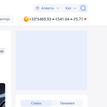
Алматы
Қаз
+33°
$
469.93
€
541.64
₽
5.71
алтері
ам
Соңғы
Танымал