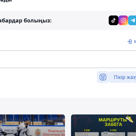
абардар болыңыз:
Пікір жаз