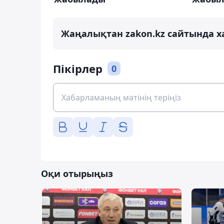
Жаңалықтан zakon.kz сайтында х
Пікірлер
0
Оқи отырыңыз