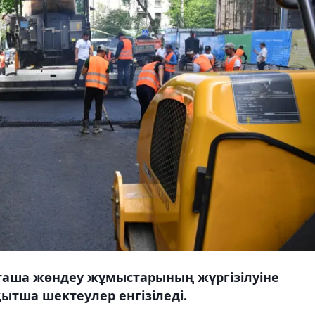
орташа жөндеу жұмыстарының жүргізілуіне
ытша шектеулер енгізіледі.