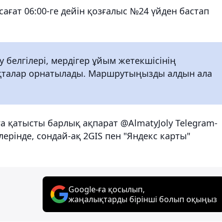
 сағат 06:00-ге дейін қозғалыс №24 үйден бастап
у белгілері, мердігер ұйым жетекшісінің
тақталар орнатылады. Маршрутыңызды алдын ала
ға қатысты барлық ақпарат @AlmatyJoly Telegram-
лерінде, сондай-ақ 2GIS пен "Яндекс карты"
Google-ға қосылып,
жаңалықтарды бірінші болып оқыңыз