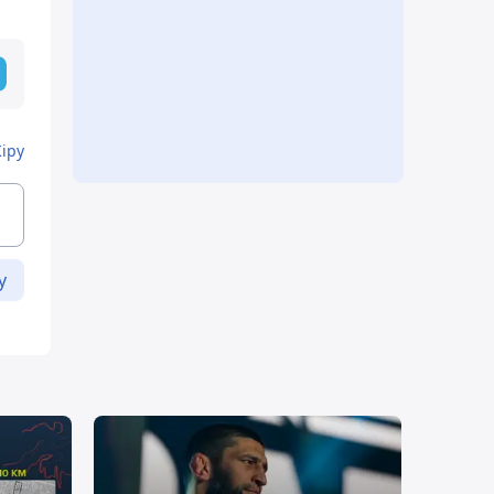
Кіру
у