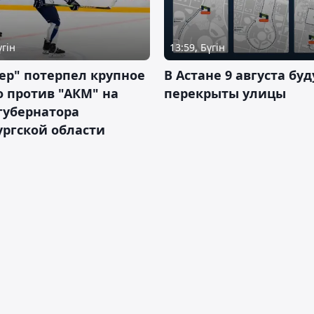
үгін
13:59, Бүгін
ер" потерпел крупное
В Астане 9 августа буд
 против "АКМ" на
перекрыты улицы
губернатора
ргской области