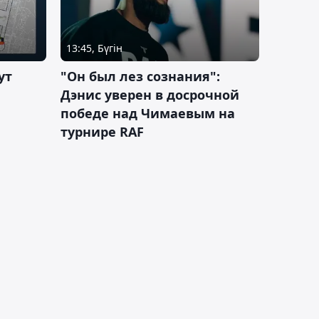
13:45, Бүгін
ут
"Он был лез сознания":
Дэнис уверен в досрочной
победе над Чимаевым на
турнире RAF