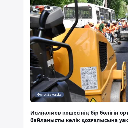
Фото: Zakon.kz
Исинәлиев көшесінің бір бөлігін 
байланысты көлік қозғалысына уақ