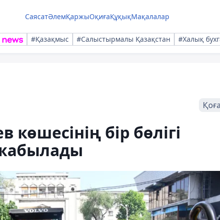
Саясат
Әлем
Қаржы
Оқиға
Құқық
Мақалалар
#Қазақмыс
#Салыстырмалы Қазақстан
#Халық бухг
Қоғ
 көшесінің бір бөлігі
 жабылады