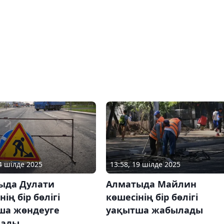
14 шілде 2025
13:58, 19 шілде 2025
ыда Дулати
Алматыда Майлин
нің бір бөлігі
көшесінің бір бөлігі
ша жөндеуге
уақытша жабылады
лады