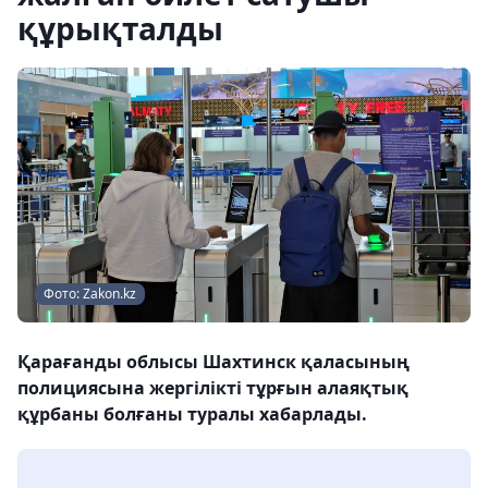
құрықталды
Фото: Zakon.kz
Қарағанды облысы Шахтинск қаласының
полициясына жергілікті тұрғын алаяқтық
құрбаны болғаны туралы хабарлады.