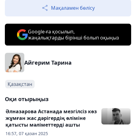
Мақаламен бөлісу
Google-ға қосылып,
жаңалықтарды бірінші болып оқыңыз
Айгерим Тарина
Қазақстан
Оқи отырыңыз
Әлназарова Астанада мезгілсіз көз
жұмған жас дәрігердің өліміне
қатысты мәліметтерді ашты
16:57, 07 қазан 2025