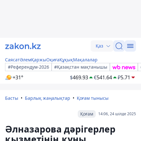
Қаз
Саясат
Әлем
Қаржы
Оқиға
Құқық
Мақалалар
#Референдум-2026
#Қазақстан мақтанышы
+31°
$
469.93
€
541.64
₽
5.71
Басты
Барлық жаңалықтар
Қоғам тынысы
Қоғам
14:06, 24 шілде 2025
Әлназарова дәрігерлер
қызметінің құны