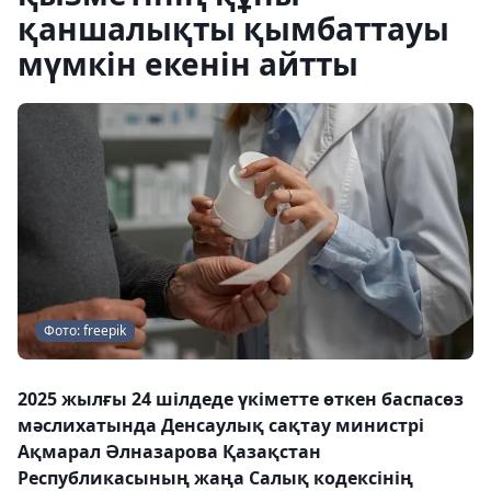
қаншалықты қымбаттауы
мүмкін екенін айтты
Фото: freepik
2025 жылғы 24 шілдеде үкіметте өткен баспасөз
мәслихатында Денсаулық сақтау министрі
Ақмарал Әлназарова Қазақстан
Республикасының жаңа Салық кодексінің