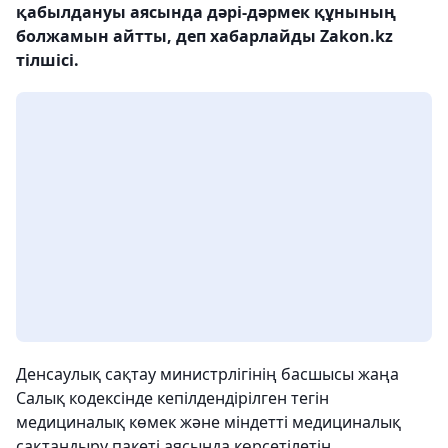
қабылдануы аясында дәрі-дәрмек құнының
болжамын айтты, деп хабарлайды Zakon.kz
тілшісі.
Денсаулық сақтау министрлігінің басшысы жаңа
Салық кодексінде кепілдендірілген тегін
медициналық көмек және міндетті медициналық
сақтандыру пакеті аясында көрсетілетін