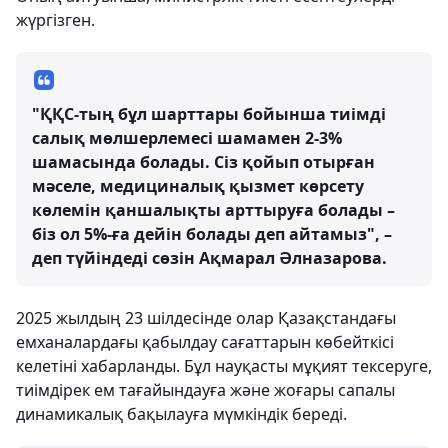
жүргізген.
"ҚҚС-тың бұл шарттары бойынша тиімді
салық мөлшерлемесі шамамен 2-3%
шамасында болады. Сіз қойып отырған
мәселе, медициналық қызмет көрсету
көлемін қаншалықты арттыруға болады –
біз ол 5%-ға дейін болады деп айтамыз", –
деп түйіндеді сөзін Ақмарал Әлназарова.
2025 жылдың 23 шілдесінде олар Қазақстандағы
емханалардағы қабылдау сағаттарын көбейткісі
келетіні хабарланды. Бұл науқасты мұқият тексеруге,
тиімдірек ем тағайындауға және жоғары сапалы
динамикалық бақылауға мүмкіндік береді.