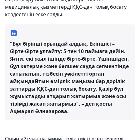
медициналық қызметтерді ҚҚС-дан толық босату
көзделгенін еске салды.
"Бұл бірінші орындай алдық. Екіншісі –
бірте-бірте ұлғайту: 5-тен 10 пайызға дейін.
Яғни, екі жыл ішінде бірте-бірте. Үшіншіден,
бұл көтерме және бөлшек сауда сегментінде
сатылатын, тізбесін уәкілетті орган
айқындайтын өмірлік маңызы бар дәрілік
заттарды ҚҚС-дан толық босату. Қазір бұл
жұмыстарды атқарып жатырмыз және осы
тізімді жасап жатырмыз", – деп қосты
Ақмарал Әлназарова.
Оның айтуынша, министрлік тиісті есептеулерді